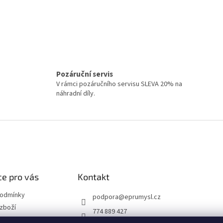
Pozáruční servis
V rámci pozáručního servisu SLEVA 20% na
náhradní díly.
e pro vás
Kontakt
podmínky
podpora
@
eprumysl.cz
zboží
774 889 427
přepravy