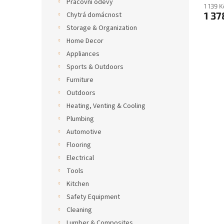
Pracovní oděvy
1 139 
zavaz
1 37
Chytrá domácnost
ramen
Storage & Organization
zadní
Home Decor
Appliances
Sports & Outdoors
Furniture
Outdoors
Heating, Venting & Cooling
Plumbing
Automotive
Flooring
Electrical
Tools
Kitchen
Safety Equipment
Cleaning
Lumber & Composites