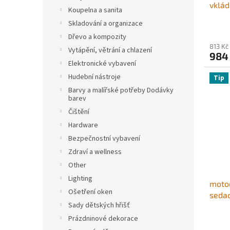
vklád
Koupelna a sanita
objem
Skladování a organizace
David
Dřevo a kompozity
Road/
813 Kč
Vytápění, větrání a chlazení
Glide
984
Elektronické vybavení
Hudební nástroje
Tip
Barvy a malířské potřeby Dodávky
barev
Čištění
Hardware
Bezpečnostní vybavení
Zdraví a wellness
Other
Lighting
motoc
Ošetření oken
sedad
Sady dětských hřišť
zadn
plášt
Prázdninové dekorace
úložn