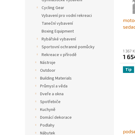
Gymnastické vybavení
o
k
d
t
Cycling Gear
u
ů
Vybavení pro vodní rekreaci
motoc
k
Taneční vybavení
sedad
t
Boxing Equipment
zadn
ů
Rybářské vybavení
látko
taška
Sportovní ochranné pomůcky
1 367 
nasta
Rekreace v přírodě
1 65
zadní
Nástroje
Tip
Outdoor
Building Materials
Průmysl a věda
Dveře a okna
Spotřebiče
Kuchyně
Domácí dekorace
Podlahy
podse
Nábytek