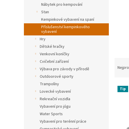
n
Nábytek pro kempování
e
Stan
l
Kempinkové vybavení na spaní
Příslušenství kempinkového
vybavení
Hry
Dětské hračky
Venkovní koníčky
Ř
Cvičební zařízení
a
Nejpro
Výbava pro závody v přírodě
z
Outdoorové sporty
e
Trampolíny
V
n
Tip
Lovecké vybavení
ý
í
p
p
Rekreační vozidla
i
r
Vybavení pro jógu
s
o
Water Sports
p
d
Vybavení pro terénní práce
r
u