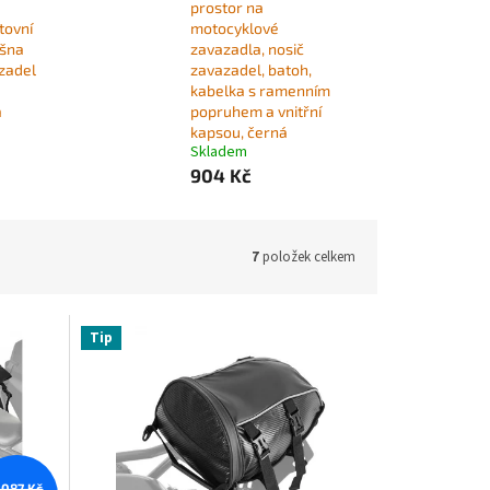
prostor na
tovní
motocyklové
ašna
zavazadla, nosič
zadel
zavazadel, batoh,
kabelka s ramenním
á
popruhem a vnitřní
kapsou, černá
Skladem
904 Kč
7
položek celkem
Tip
 087 Kč