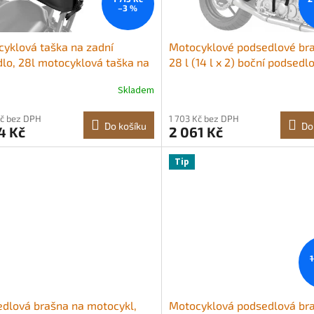
–3 %
yklová taška na zadní
Motocyklové podsedlové bra
lo, 28l motocyklová taška na
28 l (14 l x 2) boční podsedl
í sedadlo s nepromokavou
brašny s velkou kapacitou
Skladem
u, venkovní sportovní úložná
kompatibilní s většinou mot
 na motocykl s kapsou a
vodotěsná outdoorová sport
Kč bez DPH
1 703 Kč bez DPH
vitelnou přezkou, univerzální
motocyklová brašna na úsc
Do košíku
Do
4 Kč
2 061 Kč
 nosiče, černá
zavazadel se spodním popr
černá
Tip
1
dlová brašna na motocykl,
Motocyklová podsedlová bra