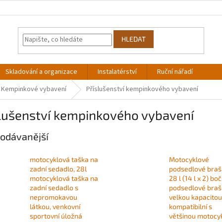
HLEDAT
Skladování a organizace
Instalatérství
Ruční nářadí
Kempinkové vybavení
Příslušenství kempinkového vybavení
slušenství kempinkového vybavení
odávanější
motocyklová taška na
Motocyklové
zadní sedadlo, 28l
podsedlové brašn
motocyklová taška na
28 l (14 l x 2) boč
zadní sedadlo s
podsedlové braš
nepromokavou
velkou kapacitou
látkou, venkovní
kompatibilní s
sportovní úložná
většinou motocyk