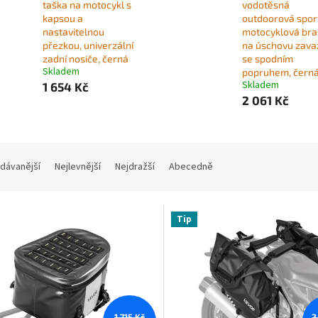
taška na motocykl s
vodotěsná
kapsou a
outdoorová spor
nastavitelnou
motocyklová br
přezkou, univerzální
na úschovu zava
zadní nosiče, černá
se spodním
Skladem
popruhem, čern
Skladem
1 654 Kč
2 061 Kč
dávanější
Nejlevnější
Nejdražší
Abecedně
Tip
1 715 Kč
2