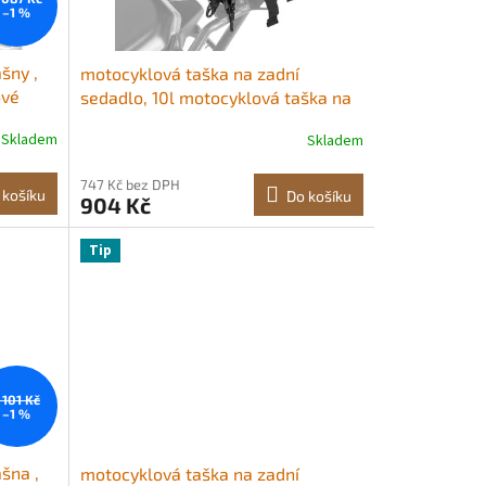
–1 %
šny ,
motocyklová taška na zadní
ové
sedadlo, 10l motocyklová taška na
zadní sedadlo s nepromokavou
Skladem
Skladem
ocyklů,
pláštěnkou, venkovní sportovní
ovní
úložný prostor na motocyklové
747 Kč bez DPH
hovu
zavazadla, nosič zavazadel, batoh,
 košíku
Do košíku
904 Kč
uhem,
kabelka s ramenním popruhem a
vnitřní kapsou, černá
Tip
 101 Kč
–1 %
šna ,
motocyklová taška na zadní