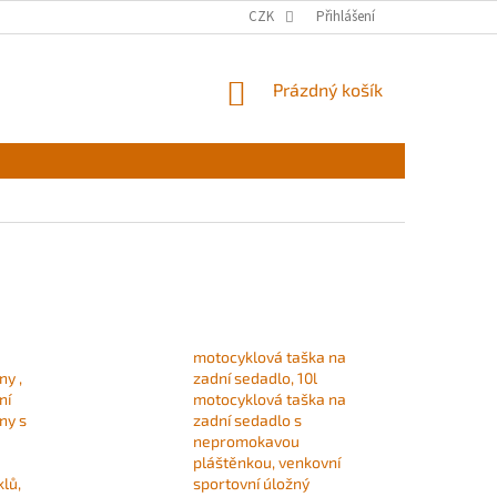
CZK
Přihlášení
NÁKUPNÍ
Prázdný košík
KOŠÍK
motocyklová taška na
y ,
zadní sedadlo, 10l
ní
motocyklová taška na
ny s
zadní sedadlo s
nepromokavou
pláštěnkou, venkovní
lů,
sportovní úložný