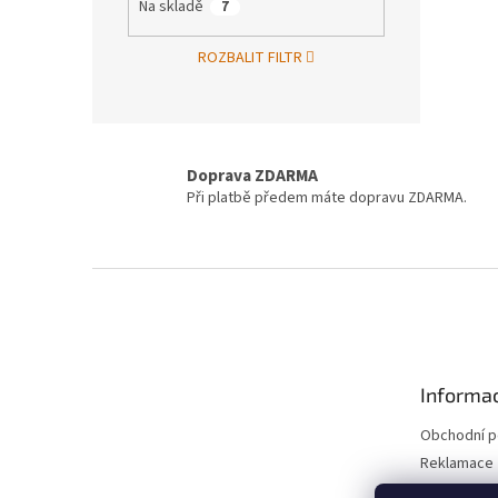
Na skladě
7
ROZBALIT FILTR
Doprava ZDARMA
Při platbě předem máte dopravu ZDARMA.
Z
á
p
a
t
Informac
í
Obchodní 
Reklamace 
Reklamace 