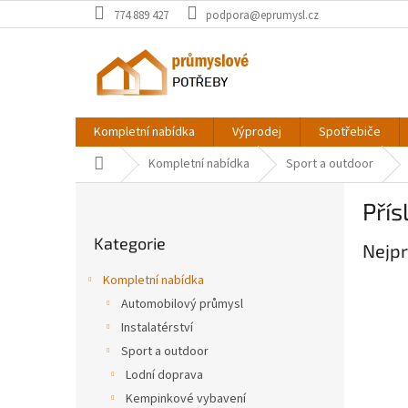
Přejít
774 889 427
podpora@eprumysl.cz
na
obsah
Kompletní nabídka
Výprodej
Spotřebiče
Domů
Kompletní nabídka
Sport a outdoor
P
Pří
o
Přeskočit
s
Kategorie
kategorie
Nejpr
t
r
Kompletní nabídka
a
Automobilový průmysl
n
Instalatérství
n
í
Sport a outdoor
p
Lodní doprava
a
Kempinkové vybavení