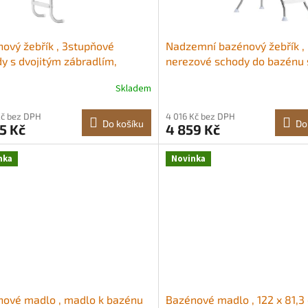
ový žebřík , 3stupňové
Nadzemní bazénový žebřík ,
y s dvojitým zábradlím,
nerezové schody do bazénu 
skluzové, odolné a široké
rámem pro stěnu vysokou 12
Skladem
y, rám z nerezové oceli,
nosnost 150 kg, odolné
st 120 kg pro vstupy/výstupy
vstupní/výstupní schody s
Kč bez DPH
4 016 Kč bez DPH
puštěných bazénů o výšce
bezpečnými protiskluzovými
Do košíku
Do
5 Kč
4 859 Kč
–137,2 cm, vnitřní i venkovní
schody a plošinou, stříbrná
telsky orientovaný
Prémiová nerezová ocel 304
nka
Novinka
Protiskluzové opěrky
ové madlo , madlo k bazénu
Bazénové madlo , 122 x 81,3