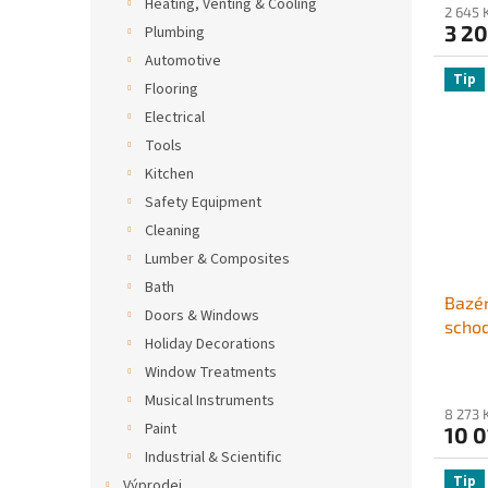
Heating, Venting & Cooling
2 645 
palub
3 20
Plumbing
Automotive
Tip
Flooring
Electrical
Tools
Kitchen
Safety Equipment
Cleaning
Lumber & Composites
Bath
Bazén
Doors & Windows
schod
Holiday Decorations
proti
Window Treatments
spole
kg, p
Musical Instruments
8 273 
bazén
Paint
10 0
jakým
Industrial & Scientific
Tip
Výprodej