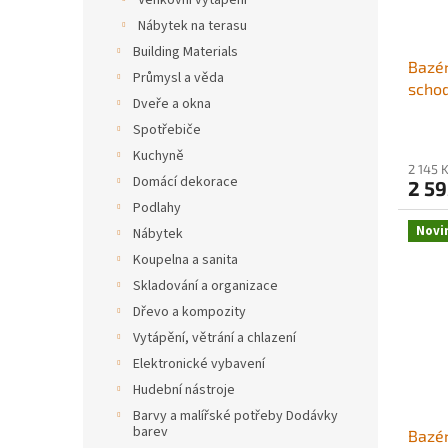
Venkovní vytápění
o
k
d
t
Nábytek na terasu
u
ů
Building Materials
Bazén
k
Průmysl a věda
schod
t
Dveře a okna
proti
ů
Spotřebiče
schod
nosno
Kuchyně
2 145 
do za
Domácí dekorace
2 59
121,9
Podlahy
Uživa
Novi
Nábytek
Koupelna a sanita
Skladování a organizace
Dřevo a kompozity
Vytápění, větrání a chlazení
Elektronické vybavení
Hudební nástroje
Barvy a malířské potřeby Dodávky
barev
Bazén