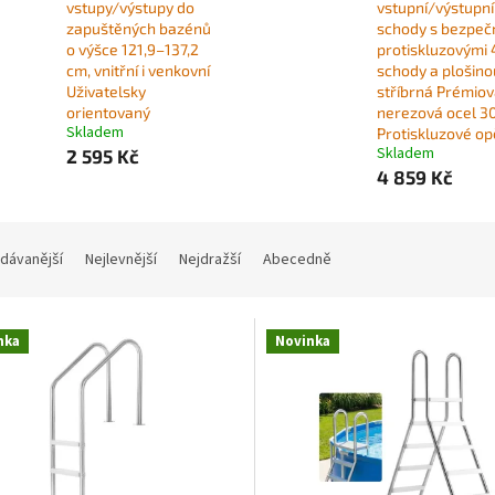
vstupy/výstupy do
vstupní/výstupní
zapuštěných bazénů
schody s bezpeč
o výšce 121,9–137,2
protiskluzovými 
cm, vnitřní i venkovní
schody a plošino
Uživatelsky
stříbrná Prémio
orientovaný
nerezová ocel 3
Skladem
Protiskluzové op
Skladem
2 595 Kč
4 859 Kč
dávanější
Nejlevnější
Nejdražší
Abecedně
nka
Novinka