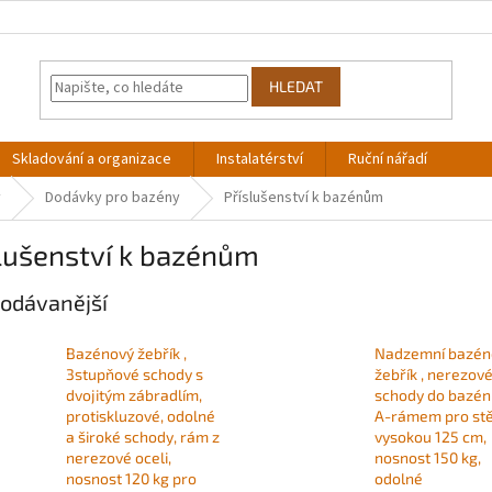
HLEDAT
Skladování a organizace
Instalatérství
Ruční nářadí
y
Dodávky pro bazény
Příslušenství k bazénům
lušenství k bazénům
odávanější
Bazénový žebřík ,
Nadzemní bazén
3stupňové schody s
žebřík , nerezov
dvojitým zábradlím,
schody do bazén
protiskluzové, odolné
A-rámem pro st
a široké schody, rám z
vysokou 125 cm,
nerezové oceli,
nosnost 150 kg,
nosnost 120 kg pro
odolné