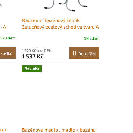
Nadzemní bazénový žebřík,
s A-
2stupňový ocelový schod ve tvaru A
5 cm,
pro stěnu vysokou 83,8 cm, nosnost
Skladem
Skladem
136 kg, vstupní/výstupní schody s
bezpečným protiskluzovým,
1 270 Kč bez DPH
 4
robustním a širokým schodem,
 košíku
Do košíku
1 537 Kč
snadná instalace pro venkovní
použití, šedá Prémiová
Novinka
 cm
Bazénové madlo , madlo k bazénu