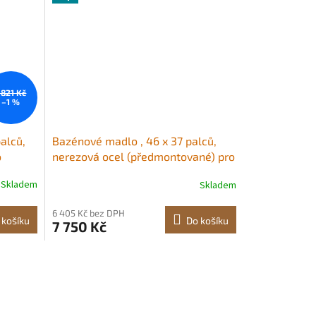
 821 Kč
–1 %
palců,
Bazénové madlo , 46 x 37 palců,
o
nerezová ocel (předmontované) pro
vnitřní/venkovní bazény, zábradlí k
Skladem
Skladem
bazénu na terasy, madlo odolné
y,
proti korozi s modrým krytem a
6 405 Kč bez DPH
příslušenství pro vířivky.
 košíku
Do košíku
7 750 Kč