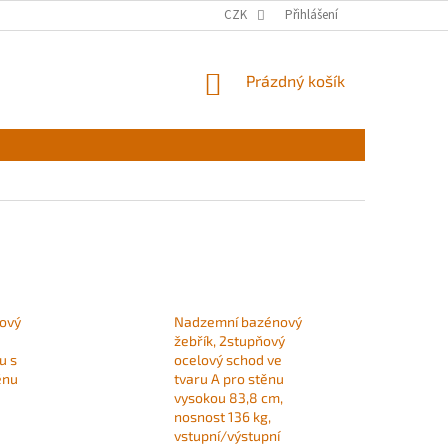
CZK
Přihlášení
NÁKUPNÍ
Prázdný košík
KOŠÍK
ový
Nadzemní bazénový
é
žebřík, 2stupňový
u s
ocelový schod ve
ěnu
tvaru A pro stěnu
vysokou 83,8 cm,
nosnost 136 kg,
vstupní/výstupní