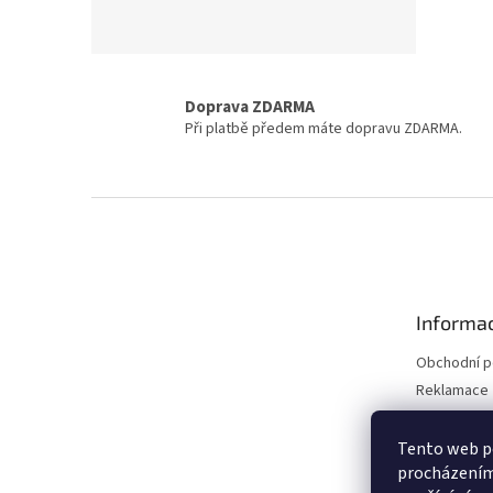
Doprava ZDARMA
Při platbě předem máte dopravu ZDARMA.
Z
á
p
a
t
Informac
í
Obchodní 
Reklamace 
Reklamace 
Kontakty
Tento web po
procházením 
Moje objed