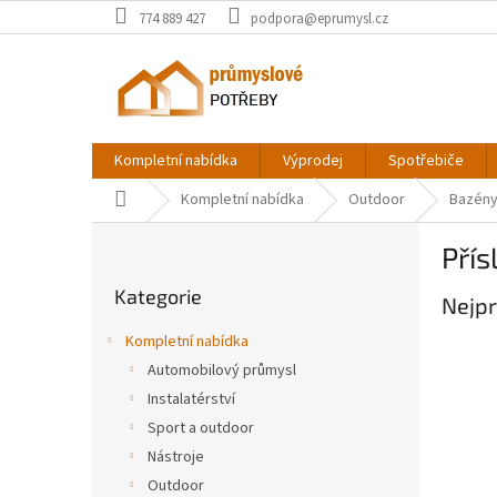
Přejít
774 889 427
podpora@eprumysl.cz
na
obsah
Kompletní nabídka
Výprodej
Spotřebiče
Domů
Kompletní nabídka
Outdoor
Bazén
P
Přís
o
Přeskočit
s
Kategorie
kategorie
Nejpr
t
r
Kompletní nabídka
a
Automobilový průmysl
n
Instalatérství
n
í
Sport a outdoor
p
Nástroje
a
Outdoor