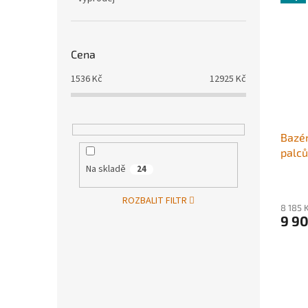
Cena
1536
Kč
12925
Kč
Bazén
palců
desko
Na skladě
24
bazén
bazén
ROZBALIT FILTR
8 185 
proti
9 9
přísl