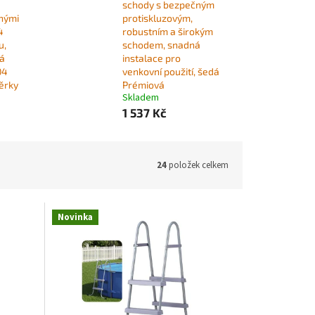
schody s bezpečným
nými
protiskluzovým,
4
robustním a širokým
u,
schodem, snadná
vá
instalace pro
04
venkovní použití, šedá
ěrky
Prémiová
Skladem
1 537 Kč
24
položek celkem
Novinka