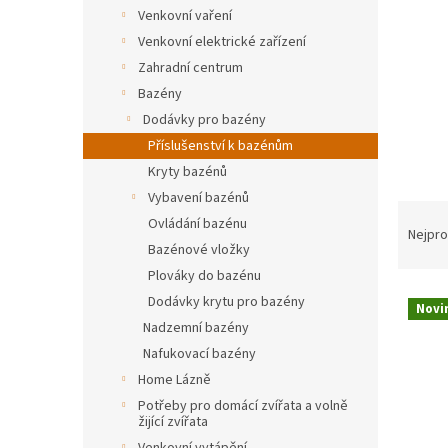
n
Venkovní vaření
e
Venkovní elektrické zařízení
l
Zahradní centrum
Bazény
Dodávky pro bazény
Příslušenství k bazénům
Kryty bazénů
Vybavení bazénů
Ř
Ovládání bazénu
a
Nejpro
Bazénové vložky
z
e
Plováky do bazénu
V
n
Dodávky krytu pro bazény
Novi
ý
í
Nadzemní bazény
p
p
Nafukovací bazény
i
r
Home Lázně
s
o
Potřeby pro domácí zvířata a volně
p
d
žijící zvířata
r
u