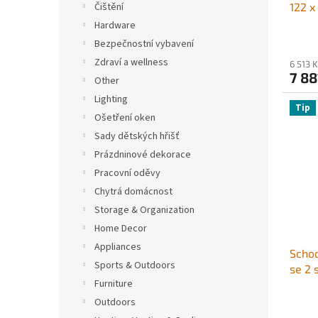
Čištění
122 x
odoln
Hardware
oceli
Bezpečnostní vybavení
proti
Zdraví a wellness
6 513 
přísl
7 88
Other
aquap
Lighting
rizik
Tip
Ošetření oken
Sady dětských hřišť
Prázdninové dekorace
Pracovní oděvy
Chytrá domácnost
Storage & Organization
Home Decor
Appliances
Schod
Sports & Outdoors
se 2 
Furniture
nadz
schod
Outdoors
víceú