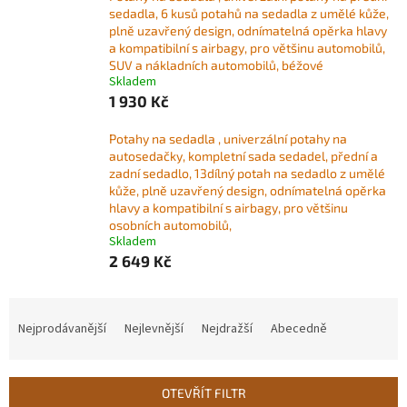
sedadla, 6 kusů potahů na sedadla z umělé kůže,
plně uzavřený design, odnímatelná opěrka hlavy
a kompatibilní s airbagy, pro většinu automobilů,
SUV a nákladních automobilů, béžové
Skladem
1 930 Kč
Potahy na sedadla , univerzální potahy na
autosedačky, kompletní sada sedadel, přední a
zadní sedadlo, 13dílný potah na sedadlo z umělé
kůže, plně uzavřený design, odnímatelná opěrka
hlavy a kompatibilní s airbagy, pro většinu
osobních automobilů,
Skladem
2 649 Kč
Ř
a
Nejprodávanější
Nejlevnější
Nejdražší
Abecedně
z
e
n
OTEVŘÍT FILTR