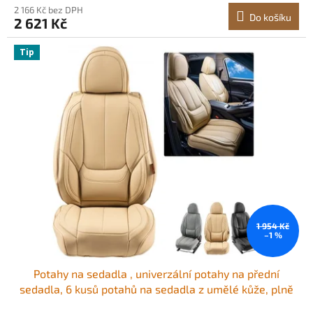
2 166 Kč bez DPH
Do košíku
2 621 Kč
Tip
1 954 Kč
–1 %
Potahy na sedadla , univerzální potahy na přední
sedadla, 6 kusů potahů na sedadla z umělé kůže, plně
uzavřený design, odnímatelná opěrka hlavy a