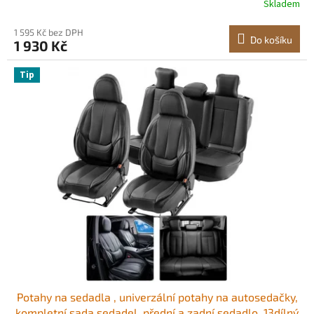
Skladem
kompatibilní s airbagy, pro většinu automobilů, SUV a
nákladních automobilů, béžové
1 595 Kč bez DPH
Do košíku
1 930 Kč
Tip
Potahy na sedadla , univerzální potahy na autosedačky,
kompletní sada sedadel, přední a zadní sedadlo, 13dílný