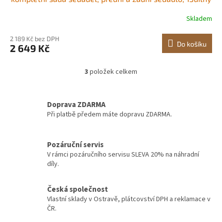
potah na sedadlo z umělé kůže, plně uzavřený design,
Skladem
odnímatelná opěrka hlavy a kompatibilní s airbagy, pro
většinu osobních automobilů,
2 189 Kč bez DPH
Do košíku
2 649 Kč
3
položek celkem
O
v
l
á
Doprava ZDARMA
d
Při platbě předem máte dopravu ZDARMA.
a
c
í
Pozáruční servis
p
V rámci pozáručního servisu SLEVA 20% na náhradní
r
díly.
v
k
y
Česká společnost
v
Vlastní sklady v Ostravě, plátcovství DPH a reklamace v
ý
ČR.
p