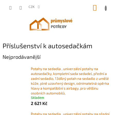
Přejít
NÁKUP
na
CZK
obsah
KOŠÍK
Příslušenství k autosedačkám
Nejprodávanější
Potahy na sedadla , univerzální potahy na
autosedačky, kompletní sada sedadel, přední a
zadní sedadlo, 13dílný potah na sedadlo z umělé
kůže, plně uzavřený design, odnímatelná opěrka
hlavy a kompatibilní s airbagy, pro většinu
osobních automobilů,
Skladem
2 621 Kč
Potahy na sedadla , univerzální potahy na přední