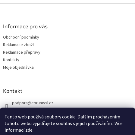
i
Z
s
á
u
p
a
Informace pro vás
t
Obchodní podmínky
í
Reklamace zboží
Reklamace přepravy
Kontakty
Moje objednávka
Kontakt
podpora
@
eprumysl.cz
774 889 427
Tento web používá soubory cookie. Dalším procházením
tohoto webu vyjadřujete souhlas s jejich používáním.. Více
informací
zde
.