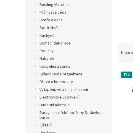
n
Building Materials
e
Průmysl a věda
l
Dveře a okna
Spotřebiče
Kuchyně
Domácí dekorace
Ř
Podlahy
a
Nejpro
z
Nábytek
e
Koupelna a sanita
V
n
Skladování a organizace
Tip
ý
í
Dřevo a kompozity
p
p
Vytápění, větrání a chlazení
i
r
s
Elektronické vybavení
o
p
d
Hudební nástroje
r
u
Barvy a malířské potřeby Dodávky
o
k
barev
d
t
Čištění
u
ů