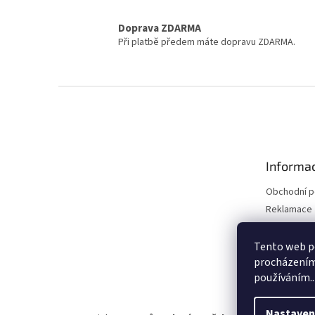
Doprava ZDARMA
Při platbě předem máte dopravu ZDARMA.
Z
á
p
a
t
Informac
í
Obchodní 
Reklamace 
Reklamace 
Kontakty
Tento web po
procházením 
Moje objed
používáním..
Nastaven