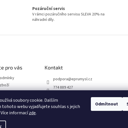
o
a
v
Pozáruční servis
c
á
í
V rámci pozáručního servisu SLEVA 20% na
n
p
náhradní díly.
í
r
v
k
y
v
ý
p
i
e pro vás
Kontakt
s
u
podmínky
podpora
@
eprumysl.cz
zboží
774 889 427
přepravy
užívá soubory cookie. Dalším
Odmítnout
tohoto webu vyjadřujete souhlas s jejich
návka
 Více informací
zde
.
í