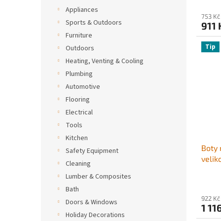
tréni
Appliances
753 Kč
gymna
Sports & Outdoors
911 
(bílé)
Furniture
Tip
Outdoors
Heating, Venting & Cooling
Plumbing
Automotive
Flooring
Electrical
Tools
Kitchen
Boty 
Safety Equipment
velik
Cleaning
špičk
Lumber & Composites
nasta
Bath
tréni
922 Kč
Doors & Windows
gymna
1 11
(čern
Holiday Decorations