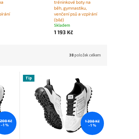
na
tréninkové boty na
běh, gymnastiku,
pírání
venčení psů a vzpírání
(bílé)
Skladem
1 193 Kč
38
položek celkem
Tip
 208 Kč
1 208 Kč
–1 %
–1 %