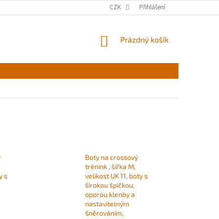
CZK
Přihlášení
NÁKUPNÍ
Prázdný košík
KOŠÍK
ý
Boty na crossový
trénink , šířka M,
y s
velikost UK 11, boty s
širokou špičkou,
oporou klenby a
nastavitelným
šněrováním,