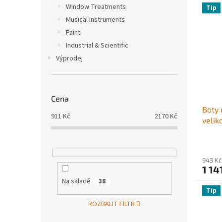
Window Treatments
Tip
Musical Instruments
Paint
Industrial & Scientific
Výprodej
Cena
Boty 
911
Kč
2170
Kč
velik
špičk
nasta
tréni
943 Kč
gymna
1 14
(čern
Na skladě
38
Tip
ROZBALIT FILTR