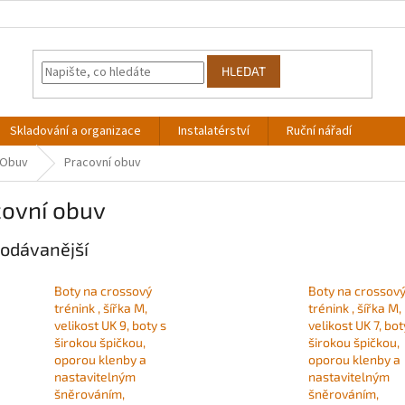
HLEDAT
Skladování a organizace
Instalatérství
Ruční nářadí
Obuv
Pracovní obuv
covní obuv
odávanější
Boty na crossový
Boty na crossov
trénink , šířka M,
trénink , šířka M,
velikost UK 9, boty s
velikost UK 7, bot
širokou špičkou,
širokou špičkou,
oporou klenby a
oporou klenby a
nastavitelným
nastavitelným
šněrováním,
šněrováním,