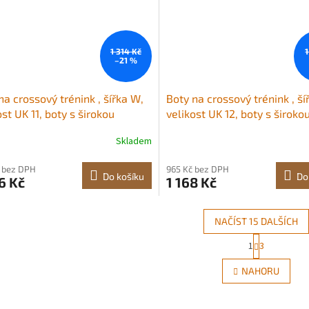
1 314 Kč
1
–21 %
na crossový trénink , šířka W,
Boty na crossový trénink , ší
ost UK 11, boty s širokou
velikost UK 12, boty s široko
ou, oporou klenby a
špičkou, oporou klenby a
Skladem
vitelným šněrováním,
nastavitelným šněrováním,
nkové boty na běh,
tréninkové boty na běh,
 bez DPH
965 Kč bez DPH
stiku, venčení psů a vzpírání
gymnastiku, venčení psů a v
Do košíku
Do
6 Kč
1 168 Kč
(černé)
NAČÍST 15 DALŠÍCH
S
1
3
O
t
r
v
NAHORU
á
l
n
á
k
d