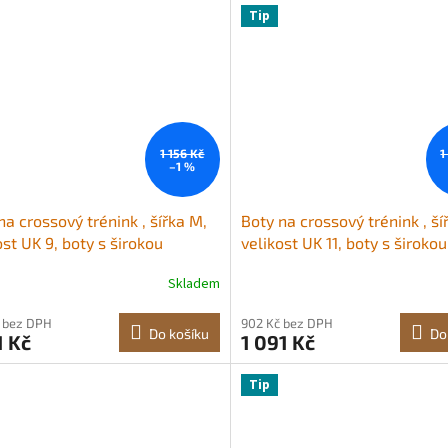
Tip
1 156 Kč
1
–1 %
na crossový trénink , šířka M,
Boty na crossový trénink , ší
ost UK 9, boty s širokou
velikost UK 11, boty s širokou
ou, oporou klenby a
špičkou, oporou klenby a
Skladem
vitelným šněrováním,
nastavitelným šněrováním,
nkové boty na běh,
tréninkové boty na běh,
 bez DPH
902 Kč bez DPH
stiku, venčení psů a vzpírání
gymnastiku, venčení psů a v
Do košíku
Do
1 Kč
1 091 Kč
é)
(černé)
Tip