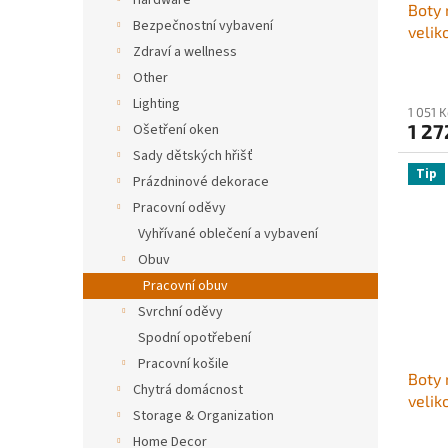
Hardware
Boty 
k
Bezpečnostní vybavení
velik
t
Zdraví a wellness
špičk
ů
nasta
Other
tréni
Lighting
1 051 
gymna
1 27
Ošetření oken
(bílé)
Sady dětských hřišť
Tip
Prázdninové dekorace
Pracovní oděvy
Vyhřívané oblečení a vybavení
Obuv
Pracovní obuv
Svrchní oděvy
Spodní opotřebení
Pracovní košile
Boty 
Chytrá domácnost
velik
Storage & Organization
špičk
Home Decor
nasta