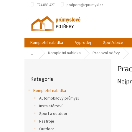
Přejít
774 889 427
podpora@eprumysl.cz
na
obsah
Kompletní nabídka
Výprodej
Spotřebiče
Domů
Kompletní nabídka
Pracovní oděvy
P
Pra
o
Přeskočit
s
Kategorie
kategorie
Nejpr
t
r
Kompletní nabídka
a
Automobilový průmysl
n
Instalatérství
n
í
Sport a outdoor
p
Nástroje
a
Outdoor