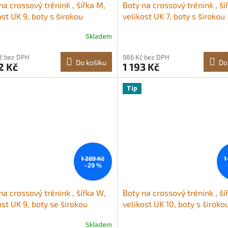
na crossový trénink , šířka M,
Boty na crossový trénink , ší
ost UK 9, boty s širokou
velikost UK 7, boty s širokou
ou, oporou klenby a
špičkou, oporou klenby a
Skladem
vitelným šněrováním,
nastavitelným šněrováním,
nkové boty na běh,
tréninkové boty na běh,
Kč bez DPH
986 Kč bez DPH
stiku, venčení psů a vzpírání
gymnastiku, venčení psů a v
Do košíku
Do
2 Kč
1 193 Kč
(bílé)
Tip
1 289 Kč
1
–29 %
na crossový trénink , šířka W,
Boty na crossový trénink , ší
ost UK 9, boty se širokou
velikost UK 10, boty s široko
ou, oporou klenby a
špičkou, oporou klenby a
Skladem
vitelným šněrováním,
nastavitelným šněrováním,