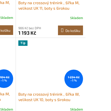
řka M,
Boty na crossový trénink , šířka M,
velikost UK 11, boty s širokou
špičkou, oporou klenby a
Skladem
Skladem
nastavitelným šněrováním,
tréninkové boty na běh,
986 Kč bez DPH
zpírání
gymnastiku, venčení psů a vzpírání
 košíku
Do košíku
1 193 Kč
(bílé)
Tip
 104 Kč
1 234 Kč
–1 %
–1 %
řka M,
Boty na crossový trénink , šířka W,
u
velikost UK 10, boty s širokou
špičkou, oporou klenby a
Skladem
Skladem
nastavitelným šněrováním,