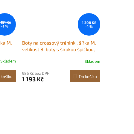
 181 Kč
1 208 Kč
–1 %
–1 %
řka M,
Boty na crossový trénink , šířka M,
u
velikost 8, boty s širokou špičkou,
oporou klenby a nastavitelným
Skladem
Skladem
šněrováním, tréninkové boty na
běh, gymnastiku, venčení psů a
986 Kč bez DPH
zpírání
vzpírání (bílé)
 košíku
Do košíku
1 193 Kč