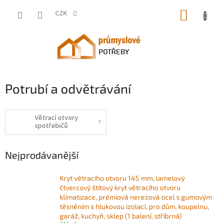
Přejít
NÁKUP
na
CZK
obsah
KOŠÍK
Potrubí a odvětrávání
Větrací otvory
spotřebičů
Nejprodávanější
Kryt větracího otvoru 145 mm, lamelový
čtvercový štítový kryt větracího otvoru
klimatizace, prémiová nerezová ocel s gumovým
těsněním s hlukovou izolací, pro dům, koupelnu,
garáž, kuchyň, sklep (1 balení, stříbrná)