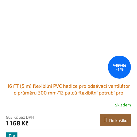
1 181 Kč
–1 %
16 FT (5 m) flexibilní PVC hadice pro odsávací ventilátor
o průměru 300 mm/12 palců flexibilní potrubí pro
odsávání, 12palcové flexibilní potrubí flexibilní větrací
Skladem
potrubí flexibilní potrubí 16
965 Kč bez DPH
Do košíku
1 168 Kč
Tip