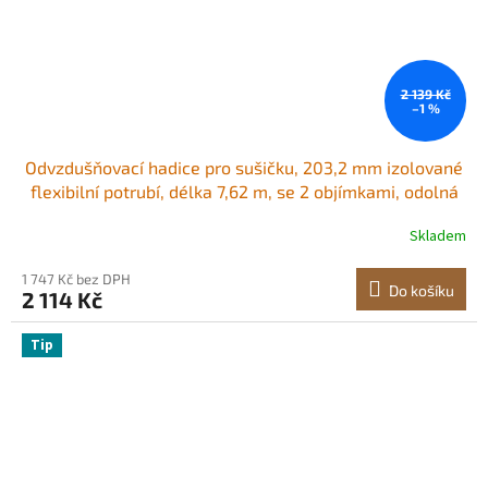
2 139 Kč
–1 %
Odvzdušňovací hadice pro sušičku, 203,2 mm izolované
flexibilní potrubí, délka 7,62 m, se 2 objímkami, odolná
třívrstvá ochrana pro HVAC, vytápění, chlazení, větrání a
Skladem
odsávání, hodnota nehořlavosti R-6,0
1 747 Kč bez DPH
Do košíku
2 114 Kč
Tip