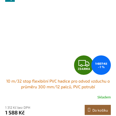
Z
1 607 Kč
–1 %
ZDARMA
D
10 m/32 stop flexibilní PVC hadice pro odvod vzduchu o
A
průměru 300 mm/12 palců, PVC potrubí
R
Skladem
M
1 312 Kč bez DPH
Do košíku
1 588 Kč