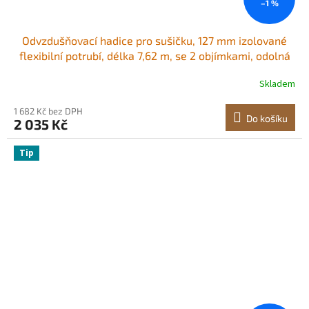
–1 %
Odvzdušňovací hadice pro sušičku, 127 mm izolované
flexibilní potrubí, délka 7,62 m, se 2 objímkami, odolná
třívrstvá ochrana pro HVAC, vytápění, chlazení, větrání a
Skladem
odsávání, hodnota nehořlavosti R-6.0
1 682 Kč bez DPH
Do košíku
2 035 Kč
Tip