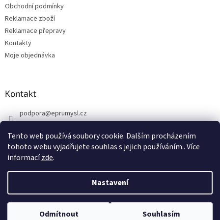
Obchodní podmínky
í
Reklamace zboží
Reklamace přepravy
Kontakty
Moje objednávka
Kontakt
podpora
@
eprumysl.cz
774 889 427
Tento web používá soubory cookie. Dalším procházením
tohoto webu vyjadřujete souhlas s jejich používáním.. Více
informací
zde
.
Nastavení
Vytvořil Shoptet
Odmítnout
Souhlasím
Copyright 2026
Průmyslové potřeby
. Všechna práva vyhrazena.