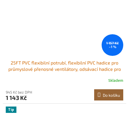
1 157 Kč
–1 %
25FT PVC flexibilní potrubí, flexibilní PVC hadice pro
průmyslové přenosné ventilátory, odsávací hadice pro
10palcový odsávací ventilátor
Skladem
945 Kč bez DPH
Do košíku
1 143 Kč
Tip