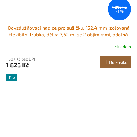
1 848 Kč
–1 %
Odvzdušňovací hadice pro sušičku, 152,4 mm izolovaná
flexibilní trubka, délka 7,62 m, se 2 objímkami, odolná
třívrstvá ochrana pro HVAC, vytápění, chlazení, větrání a
Skladem
odsávání, hodnota nehořlavosti R-6.0
1 507 Kč bez DPH
Do košíku
1 823 Kč
Tip