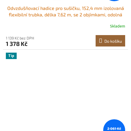
Odvzdušňovací hadice pro sušičku, 152,4 mm izolovaná
flexibilní trubka, délka 7,62 m, se 2 objímkami, odolná
třívrstvá ochrana pro HVAC, vytápění, chlazení, větrání a
Skladem
odsávání, hodnota nehořlavosti R-4,2
1 139 Kč bez DPH
Do košíku
1 378 Kč
Tip
2 061 Kč