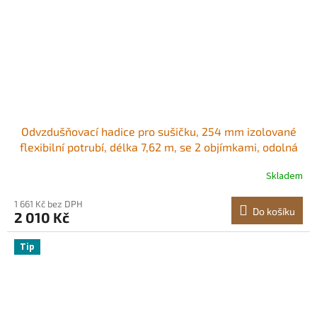
Odvzdušňovací hadice pro sušičku, 254 mm izolované
flexibilní potrubí, délka 7,62 m, se 2 objímkami, odolná
třívrstvá ochrana pro HVAC, vytápění, chlazení, větrání a
Skladem
odsávání, hodnota nehořlavosti R-6.0
1 661 Kč bez DPH
Do košíku
2 010 Kč
Tip