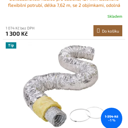
flexibilní potrubí, délka 7,62 m, se 2 objímkami, odolná
třívrstvá ochrana pro HVAC, vytápění, chlazení, větrání a
Skladem
odsávání, hodnota nehořlavosti R-4,2
1 074 Kč bez DPH
Do košíku
1 300 Kč
Tip
1 394 Kč
–1 %