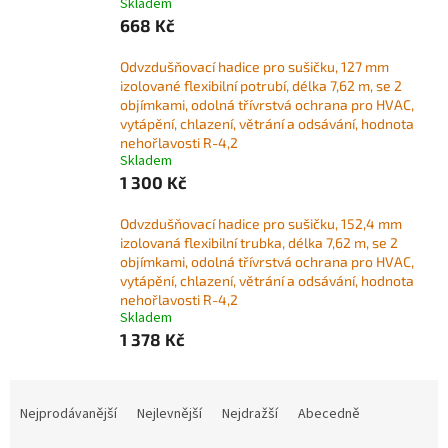
Skladem
668 Kč
Odvzdušňovací hadice pro sušičku, 127 mm
izolované flexibilní potrubí, délka 7,62 m, se 2
objímkami, odolná třívrstvá ochrana pro HVAC,
vytápění, chlazení, větrání a odsávání, hodnota
nehořlavosti R-4,2
Skladem
1 300 Kč
Odvzdušňovací hadice pro sušičku, 152,4 mm
izolovaná flexibilní trubka, délka 7,62 m, se 2
objímkami, odolná třívrstvá ochrana pro HVAC,
vytápění, chlazení, větrání a odsávání, hodnota
nehořlavosti R-4,2
Skladem
1 378 Kč
Ř
a
Nejprodávanější
Nejlevnější
Nejdražší
Abecedně
z