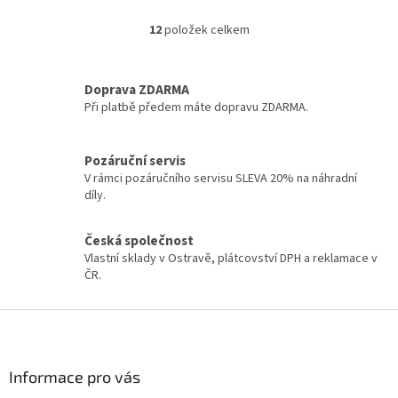
A
12
položek celkem
O
v
l
á
Doprava ZDARMA
d
Při platbě předem máte dopravu ZDARMA.
a
c
í
Pozáruční servis
p
V rámci pozáručního servisu SLEVA 20% na náhradní
r
díly.
v
k
y
Česká společnost
v
Vlastní sklady v Ostravě, plátcovství DPH a reklamace v
ý
ČR.
p
i
Z
s
á
u
p
a
Informace pro vás
t