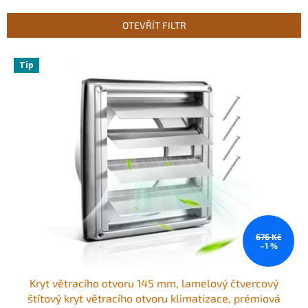
e
n
OTEVŘÍT FILTR
í
p
V
r
Tip
ý
o
p
d
i
u
s
k
p
t
r
ů
o
d
u
k
t
ů
676 Kč
–1 %
Kryt větracího otvoru 145 mm, lamelový čtvercový
štítový kryt větracího otvoru klimatizace, prémiová