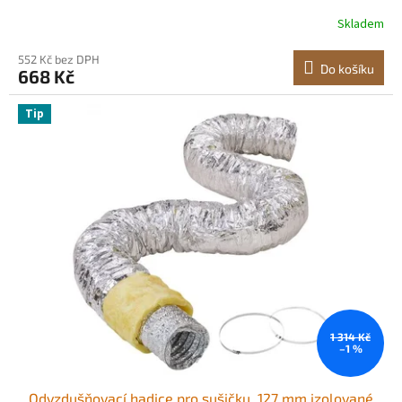
nerezová ocel s gumovým těsněním s hlukovou izolací,
Skladem
pro dům, koupelnu, garáž, kuchyň, sklep (1 balení,
stříbrná)
552 Kč bez DPH
Do košíku
668 Kč
Tip
1 314 Kč
–1 %
Odvzdušňovací hadice pro sušičku, 127 mm izolované