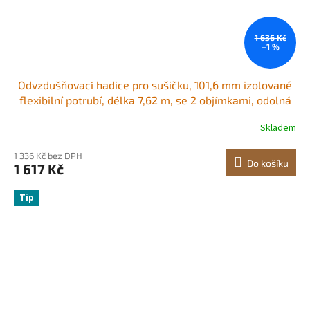
1 636 Kč
–1 %
Odvzdušňovací hadice pro sušičku, 101,6 mm izolované
flexibilní potrubí, délka 7,62 m, se 2 objímkami, odolná
třívrstvá ochrana pro HVAC, vytápění, chlazení, větrání a
Skladem
odsávání, hodnota nehořlavosti R-6,0
1 336 Kč bez DPH
Do košíku
1 617 Kč
Tip