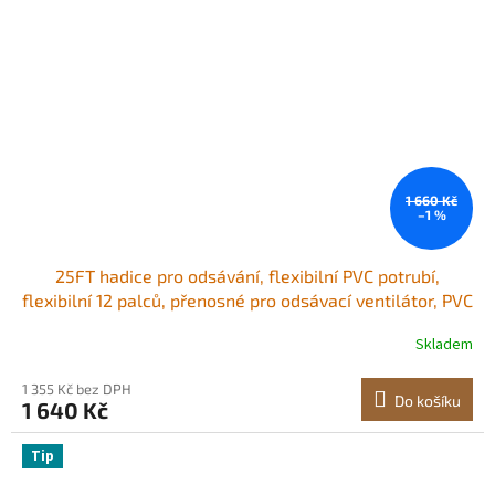
1 660 Kč
–1 %
25FT hadice pro odsávání, flexibilní PVC potrubí,
flexibilní 12 palců, přenosné pro odsávací ventilátor, PVC
potrubí
Skladem
1 355 Kč bez DPH
Do košíku
1 640 Kč
Tip