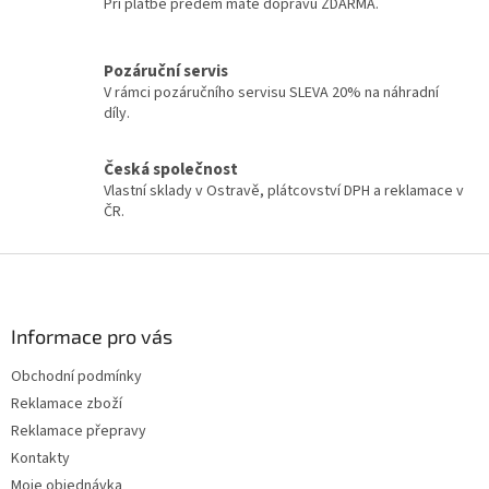
d
Při platbě předem máte dopravu ZDARMA.
a
c
í
Pozáruční servis
p
V rámci pozáručního servisu SLEVA 20% na náhradní
r
díly.
v
k
y
Česká společnost
v
Vlastní sklady v Ostravě, plátcovství DPH a reklamace v
ý
ČR.
p
i
Z
s
á
u
p
a
Informace pro vás
t
Obchodní podmínky
í
Reklamace zboží
Reklamace přepravy
Kontakty
Moje objednávka