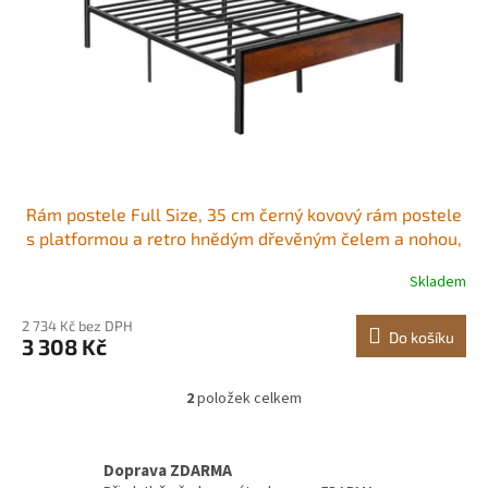
Rám postele Full Size, 35 cm černý kovový rám postele
s platformou a retro hnědým dřevěným čelem a nohou,
velký úložný prostor pod postelí, protiskluzový a
Skladem
nehlučný povrch, bez nutnosti pružinového roštu,
snadná montáž
2 734 Kč bez DPH
Do košíku
3 308 Kč
2
položek celkem
O
v
l
á
Doprava ZDARMA