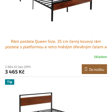
d
u
k
t
ů
Rám postele Queen Size, 35 cm černý kovový rám
postele s platformou a retro hnědým dřevěným čelem a
nohou, velký úložný prostor pod postelí, protiskluzový
Skladem
povrch bez hluku, bez nutnosti pružinového roštu,
snadná montáž
2 864 Kč bez DPH
Do košíku
3 465 Kč
Tip