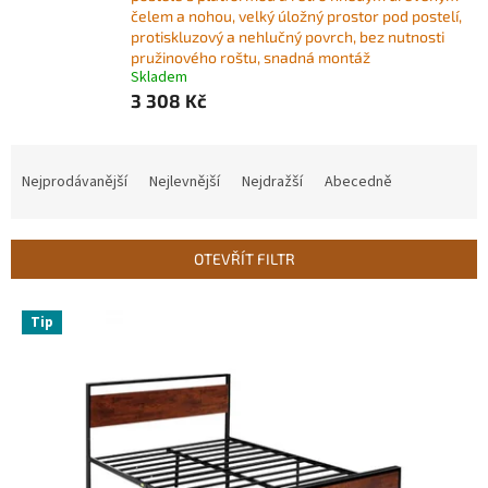
čelem a nohou, velký úložný prostor pod postelí,
protiskluzový a nehlučný povrch, bez nutnosti
pružinového roštu, snadná montáž
Skladem
3 308 Kč
Ř
a
Nejprodávanější
Nejlevnější
Nejdražší
Abecedně
z
e
n
OTEVŘÍT FILTR
í
p
V
r
Tip
ý
o
p
d
i
u
s
k
p
t
r
ů
o