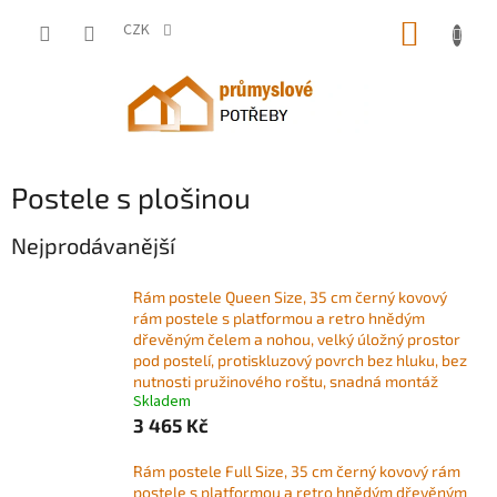
Přejít
NÁKUP
na
CZK
obsah
KOŠÍK
Postele s plošinou
Nejprodávanější
Rám postele Queen Size, 35 cm černý kovový
rám postele s platformou a retro hnědým
dřevěným čelem a nohou, velký úložný prostor
pod postelí, protiskluzový povrch bez hluku, bez
nutnosti pružinového roštu, snadná montáž
Skladem
3 465 Kč
Rám postele Full Size, 35 cm černý kovový rám
postele s platformou a retro hnědým dřevěným