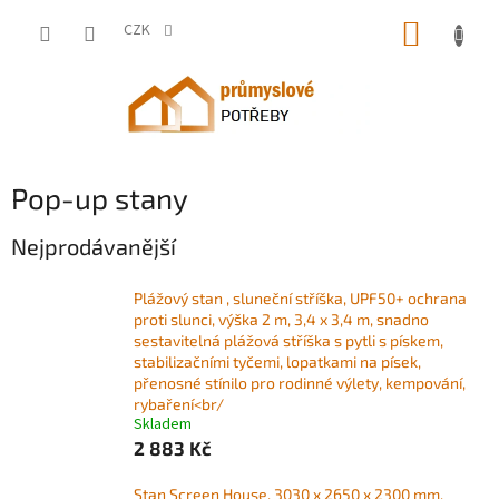
Přejít
NÁKUP
na
CZK
obsah
KOŠÍK
Pop-up stany
Nejprodávanější
Plážový stan , sluneční stříška, UPF50+ ochrana
proti slunci, výška 2 m, 3,4 x 3,4 m, snadno
sestavitelná plážová stříška s pytli s pískem,
stabilizačními tyčemi, lopatkami na písek,
přenosné stínilo pro rodinné výlety, kempování,
rybaření<br/
Skladem
2 883 Kč
Stan Screen House, 3030 x 2650 x 2300 mm,