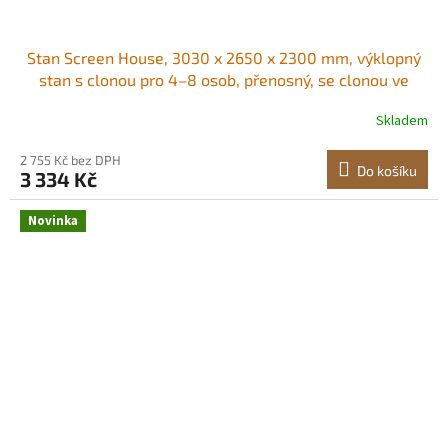
Stan Screen House, 3030 x 2650 x 2300 mm, výklopný
stan s clonou pro 4–8 osob, přenosný, se clonou ve
stříšce s přepravní taškou, síťované boky, kolíky do
Skladem
země, pro zahradu, terasu, venkovní aktivity, béžový
Stabilní horní opora Snadno
2 755 Kč bez DPH
Do košíku
3 334 Kč
Novinka