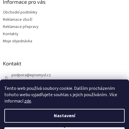
a
Informace pro vás
t
Obchodní podmínky
í
Reklamace zboží
Reklamace přepravy
Kontakty
Moje objednávka
Kontakt
podpora
@
eprumysl.cz
774 889 427
Tento web používá soubory cookie. Dalším procházením
tohoto webu vyjadřujete souhlas s jejich používáním.. Více
informací
zde
.
Nastavení
Vytvořil Shoptet