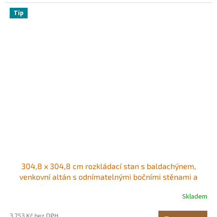
Tip
304,8 x 304,8 cm rozkládací stan s baldachýnem,
venkovní altán s odnímatelnými bočními stěnami a
taškou na kolečkách, UV odolný, vodotěsný, okamžitý
Skladem
přístřešek na zahradu, dvůr, černý
3 753 Kč bez DPH