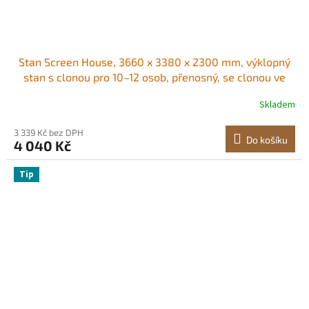
Stan Screen House, 3660 x 3380 x 2300 mm, výklopný
stan s clonou pro 10–12 osob, přenosný, se clonou ve
stříšce s přepravní taškou, síťované boky, kolíky do
Skladem
země, pro zahradu, terasu, venkovní aktivity, béžový
Stabilní horní opora Snadno se
3 339 Kč bez DPH
Do košíku
4 040 Kč
Tip