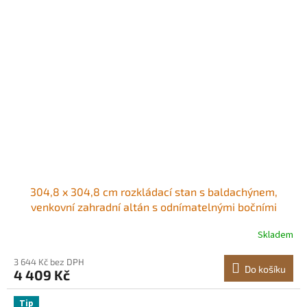
304,8 x 304,8 cm rozkládací stan s baldachýnem,
venkovní zahradní altán s odnímatelnými bočními
stěnami a taškou na kolečkách, UV odolný, vodotěsný,
Skladem
okamžitý přístřešek na zahradu, dvůr, bílý
3 644 Kč bez DPH
Do košíku
4 409 Kč
Tip