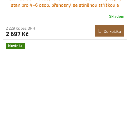
stan pro 4–6 osob, přenosný, se stíněnou stříškou a
přepravní taškou, síťované boky, kolíky do země, pro
Skladem
zahradu, terasu, venkovní aktivity, béžový Stabilní horní
opora Snadno rolovací dveře
2 229 Kč bez DPH
Do košíku
2 697 Kč
Novinka