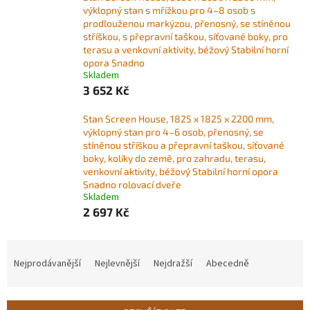
výklopný stan s mřížkou pro 4–8 osob s
prodlouženou markýzou, přenosný, se stíněnou
stříškou, s přepravní taškou, síťované boky, pro
terasu a venkovní aktivity, béžový Stabilní horní
opora Snadno
Skladem
3 652 Kč
Stan Screen House, 1825 x 1825 x 2200 mm,
výklopný stan pro 4–6 osob, přenosný, se
stíněnou stříškou a přepravní taškou, síťované
boky, kolíky do země, pro zahradu, terasu,
venkovní aktivity, béžový Stabilní horní opora
Snadno rolovací dveře
Skladem
2 697 Kč
Ř
a
Nejprodávanější
Nejlevnější
Nejdražší
Abecedně
z
e
n