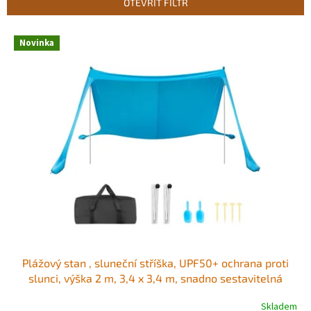
OTEVŘÍT FILTR
í
p
V
r
Novinka
ý
o
p
d
i
u
s
k
p
t
r
ů
o
d
u
k
t
ů
Plážový stan , sluneční stříška, UPF50+ ochrana proti
slunci, výška 2 m, 3,4 x 3,4 m, snadno sestavitelná
plážová stříška s pytli s pískem, stabilizačními tyčemi,
Skladem
lopatkami na písek, přenosné stínilo pro rodinné výlety,