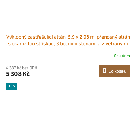
Výklopný zastřešující altán, 5,9 x 2,96 m, přenosný altán
s okamžitou stříškou, 3 bočními stěnami a 2 větranými
okny, výškově nastavitelný výklopný venkovní přístřešek
Skladem
pro akce, terasu, zahradu, párty, parkování
4 387 Kč bez DPH
Do košíku
5 308 Kč
Tip