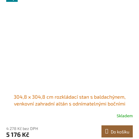
304,8 x 304,8 cm rozkládací stan s baldachýnem,
venkovní zahradní altán s odnímatelnými bočními
stěnami a taškou na kolečkách, UV odolný, vodotěsný,
Skladem
okamžitý přístřešek na zahradu, dvůr, modrý
4 278 Kč bez DPH
Do košíku
5 176 Kč