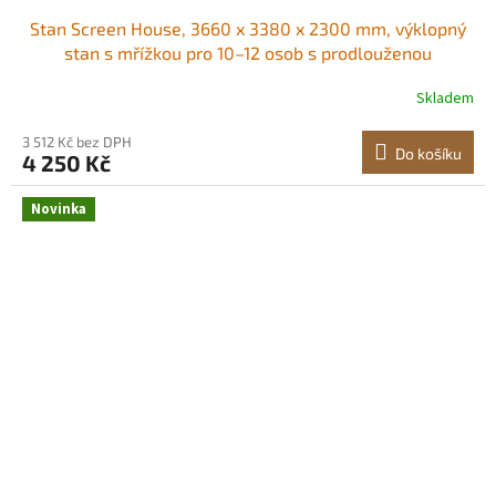
Stan Screen House, 3660 x 3380 x 2300 mm, výklopný
stan s mřížkou pro 10–12 osob s prodlouženou
markýzou, přenosný, se stíněnou stříškou a přepravní
Skladem
taškou, síťované boky, pro terasu, venkovní aktivity,
béžový Stabilní horní opora Snadno
3 512 Kč bez DPH
Do košíku
4 250 Kč
Novinka