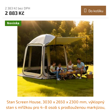
kempování, rybaření<br/
2 383 Kč bez DPH
Do košíku
2 883 Kč
Novinka
Stan Screen House, 3030 x 2650 x 2300 mm, výklopný
stan s mřížkou pro 4–8 osob s prodlouženou markýzou,