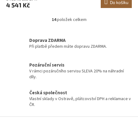
Do košíku
4 541 Kč
14
položek celkem
O
v
l
á
Doprava ZDARMA
d
Při platbě předem máte dopravu ZDARMA.
a
c
í
Pozáruční servis
p
V rámci pozáručního servisu SLEVA 20% na náhradní
r
díly.
v
k
y
Česká společnost
v
Vlastní sklady v Ostravě, plátcovství DPH a reklamace v
ý
ČR.
p
i
Z
s
á
u
p