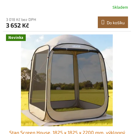
přenosný, se stíněnou stříškou, s přepravní taškou,
Skladem
síťované boky, pro terasu a venkovní aktivity, béžový
Stabilní horní opora Snadno
3 018 Kč bez DPH
Do košíku
3 652 Kč
Novinka
Stan Screen House, 1825 x 1825 x 2200 mm, výklopný