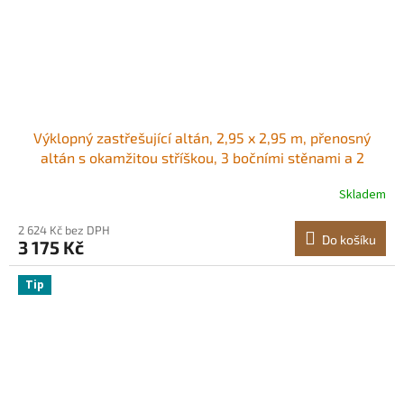
Výklopný zastřešující altán, 2,95 x 2,95 m, přenosný
altán s okamžitou stříškou, 3 bočními stěnami a 2
větranými okny, výškově nastavitelný výklopný venkovní
Skladem
přístřešek pro akce, terasu, zahradu, párty, parkování
2 624 Kč bez DPH
Do košíku
3 175 Kč
Tip