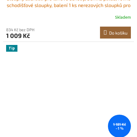
schodišťové sloupky, balení 1 ks nerezových sloupků pro
lanové zábradlí, předvrtané tyče s montážní konzolou,
Skladem
sada zábradlí pro schody, stříbrná,
1JZLGZXYS914I4BDB001V0
834 Kč bez DPH
Do košíku
1 009 Kč
Tip
1 181 Kč
–1 %