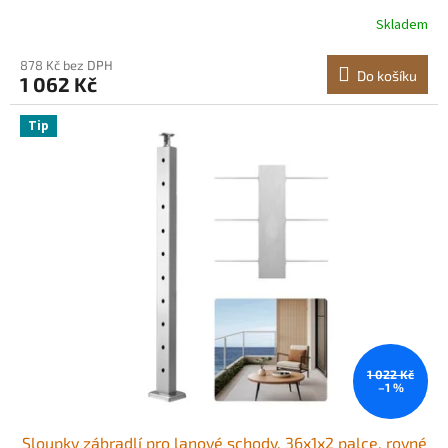
lanové zábradlí, předvrtané tyče s montážní konzolou,
Skladem
sada zábradlí pro schody, černá,
1JZLGZXHS1063GGTD001V0
878 Kč bez DPH
Do košíku
1 062 Kč
Tip
1 022 Kč
–1 %
Sloupky zábradlí pro lanové schody, 36x1x2 palce, rovné