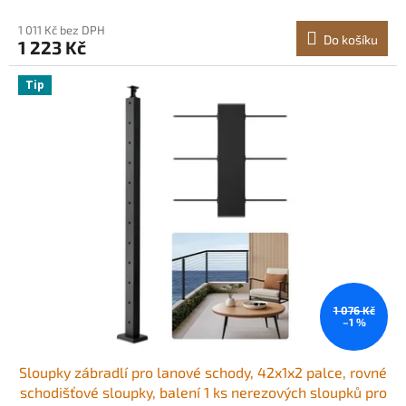
1JZLGZXYS1062TLWC001V0
1 011 Kč bez DPH
Do košíku
1 223 Kč
Tip
1 076 Kč
–1 %
Sloupky zábradlí pro lanové schody, 42x1x2 palce, rovné
schodišťové sloupky, balení 1 ks nerezových sloupků pro