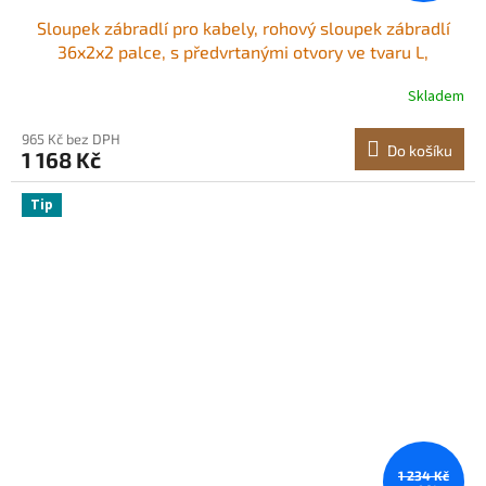
Sloupek zábradlí pro kabely, rohový sloupek zábradlí
36x2x2 palce, s předvrtanými otvory ve tvaru L,
nerezový sloupek zábradlí pro kabely s horizontálním a
Skladem
zakřiveným držákem, balení po 1 kusu, černý,
1JZLGZXHS914ZPBNY001V0
965 Kč bez DPH
Do košíku
1 168 Kč
Tip
1 234 Kč