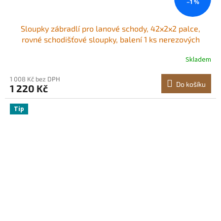
–1 %
Sloupky zábradlí pro lanové schody, 42x2x2 palce,
rovné schodišťové sloupky, balení 1 ks nerezových
sloupků pro lanové zábradlí, předvrtané tyče s montážní
Skladem
konzolou, sada zábradlí pro schody, černá,
1JZLGZXHS106AWJO6001V0
1 008 Kč bez DPH
Do košíku
1 220 Kč
Tip