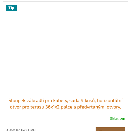
Tip
Sloupek zábradlí pro kabely, sada 4 kusů, horizontální
otvor pro terasu 36x1x2 palce s předvrtanými otvory,
nerezový sloupek zábradlí pro kabely s horizontálním a
Skladem
zakřiveným držákem, černý, 4JZLGZXHS914UUOI6001V0
3 360 Kč bez DPH