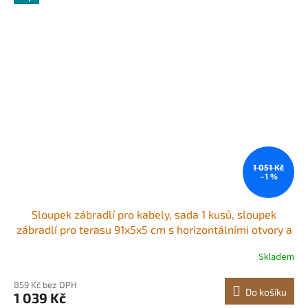
1 051 Kč
–1 %
Sloupek zábradlí pro kabely, sada 1 kusů, sloupek
zábradlí pro terasu 91x5x5 cm s horizontálními otvory a
předvrtanými otvory, nerezový sloupek zábradlí pro
Skladem
kabely s horizontální a zakřivenou konzolou, černý,
1JZLGZXHS9148RVYS001V0
859 Kč bez DPH
Do košíku
1 039 Kč