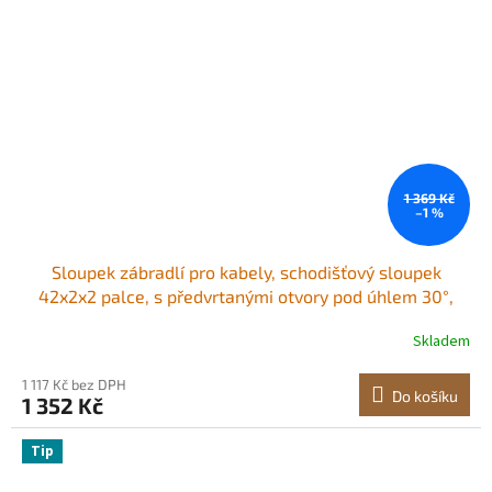
1 369 Kč
–1 %
Sloupek zábradlí pro kabely, schodišťový sloupek
42x2x2 palce, s předvrtanými otvory pod úhlem 30°,
nerezový sloupek zábradlí pro kabely s horizontálním a
Skladem
zakřiveným držákem, balení po 1 kusu, černý,
1JZLGZXHS106W3XAA001V0
1 117 Kč bez DPH
Do košíku
1 352 Kč
Tip