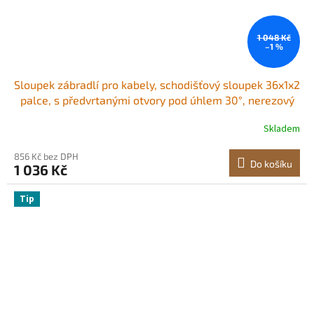
1 048 Kč
–1 %
Sloupek zábradlí pro kabely, schodišťový sloupek 36x1x2
palce, s předvrtanými otvory pod úhlem 30°, nerezový
sloupek zábradlí pro kabely s horizontálním a
Skladem
zakřiveným držákem, balení po 1 kusu, černý,
1JZLGZXHS91402OS1001V0
856 Kč bez DPH
Do košíku
1 036 Kč
Tip