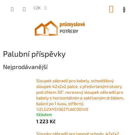
Přejít
NÁKUP
na
CZK
obsah
KOŠÍK
Palubní příspěvky
Nejprodávanější
Sloupek zábradlí pro kabely, schodišťový
sloupek 42x2x2 palce, s předvrtanými otvory
pod úhlem 30°, nerezový sloupek zábradlí pro
kabely s horizontálním a zakřiveným držákem,
balení po 1 kusu, stříbrný,
1JZLGZXYS1062TLWC001V0
Skladem
1 223 Kč
Sloupky zábradlí pro lanové schody, 42x1x2