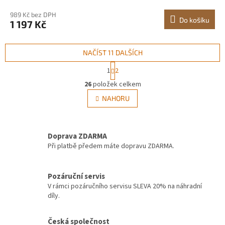
černý, 1JZLGZXHS914YIVIS001V0
989 Kč bez DPH
Do košíku
1 197 Kč
NAČÍST 11 DALŠÍCH
S
1
2
t
O
r
26
položek celkem
v
á
l
NAHORU
n
á
k
d
o
v
a
á
Doprava ZDARMA
c
n
í
Při platbě předem máte dopravu ZDARMA.
í
p
r
v
Pozáruční servis
k
V rámci pozáručního servisu SLEVA 20% na náhradní
y
díly.
v
ý
Česká společnost
p