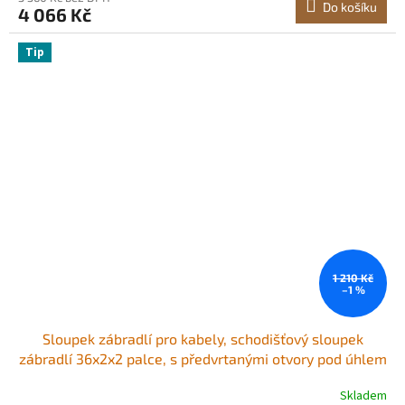
Do košíku
4 066 Kč
Tip
1 210 Kč
–1 %
Sloupek zábradlí pro kabely, schodišťový sloupek
zábradlí 36x2x2 palce, s předvrtanými otvory pod úhlem
30°, nerezový sloupek zábradlí pro kabely s
Skladem
horizontálním a zakřiveným držákem, balení po 1 kusu,