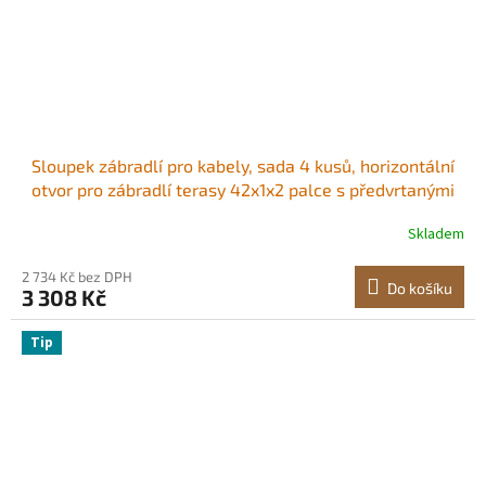
Sloupek zábradlí pro kabely, sada 4 kusů, horizontální
otvor pro zábradlí terasy 42x1x2 palce s předvrtanými
otvory, nerezový sloupek zábradlí pro kabely s
Skladem
horizontálním a zakřiveným držákem, černý,
4JZLGZXHS106REP67001V0
2 734 Kč bez DPH
Do košíku
3 308 Kč
Tip