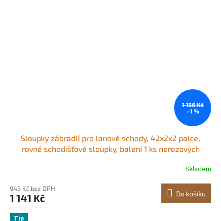
1 156 Kč
–1 %
Sloupky zábradlí pro lanové schody, 42x2x2 palce,
rovné schodišťové sloupky, balení 1 ks nerezových
sloupků pro lanové zábradlí, předvrtané tyče s montážní
Skladem
konzolou, sada zábradlí pro schody, stříbrná,
1JZLGZXYS1061EF8W001V0
943 Kč bez DPH
Do košíku
1 141 Kč
Tip