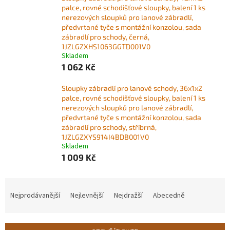
palce, rovné schodišťové sloupky, balení 1 ks
nerezových sloupků pro lanové zábradlí,
předvrtané tyče s montážní konzolou, sada
zábradlí pro schody, černá,
1JZLGZXHS1063GGTD001V0
Skladem
1 062 Kč
Sloupky zábradlí pro lanové schody, 36x1x2
palce, rovné schodišťové sloupky, balení 1 ks
nerezových sloupků pro lanové zábradlí,
předvrtané tyče s montážní konzolou, sada
zábradlí pro schody, stříbrná,
1JZLGZXYS914I4BDB001V0
Skladem
1 009 Kč
Ř
a
Nejprodávanější
Nejlevnější
Nejdražší
Abecedně
z
e
n