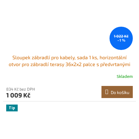
1 022 Kč
–1 %
Sloupek zábradlí pro kabely, sada 1 ks, horizontální
otvor pro zábradlí terasy 36x2x2 palce s předvrtanými
otvory, nerezový sloupek zábradlí pro kabely s
Skladem
horizontálním a zakřiveným držákem, stříbrný,
1JZLGZXYS91466KZK001V0
834 Kč bez DPH
Do košíku
1 009 Kč
Tip