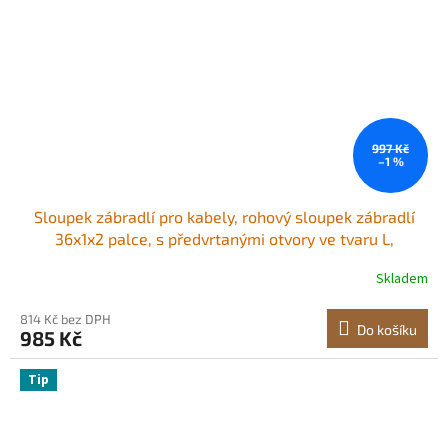
997 Kč
–1 %
Sloupek zábradlí pro kabely, rohový sloupek zábradlí
36x1x2 palce, s předvrtanými otvory ve tvaru L,
nerezový sloupek zábradlí pro kabely s horizontálním a
Skladem
zakřiveným držákem, balení po 1 kusu, černý,
1JZLGZXHS914IVCFL001V0
814 Kč bez DPH
Do košíku
985 Kč
Tip