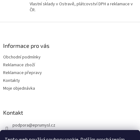
Vlastní sklady v Ostravě, plátcovství DPH a reklamace v
i
ČR.
s
u
Z
á
p
a
Informace pro vás
t
Obchodní podmínky
í
Reklamace zboží
Reklamace přepravy
Kontakty
Moje objednávka
Kontakt
podpora
@
eprumysl.cz
774 889 427
Tento web používá soubory cookie. Dalším procházením