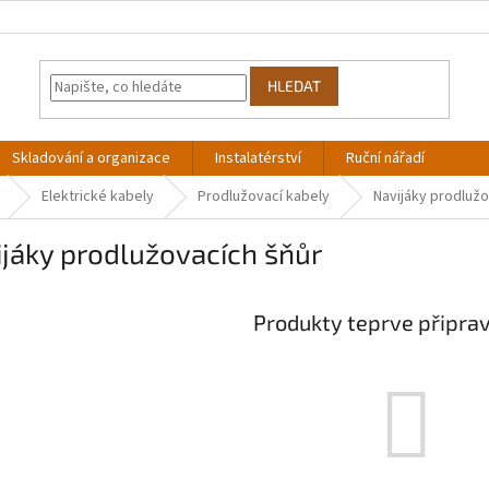
HLEDAT
Skladování a organizace
Instalatérství
Ruční nářadí
Elektrické kabely
Prodlužovací kabely
Navijáky prodlužo
jáky prodlužovacích šňůr
Produkty teprve připra