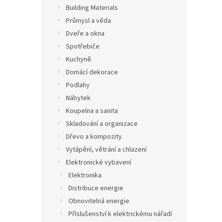
n
Building Materials
e
Průmysl a věda
l
Dveře a okna
Spotřebiče
Kuchyně
Domácí dekorace
Podlahy
Nábytek
Koupelna a sanita
Skladování a organizace
Dřevo a kompozity
Vytápění, větrání a chlazení
Elektronické vybavení
Elektronika
Distribuce energie
Obnovitelná energie
Příslušenství k elektrickému nářadí