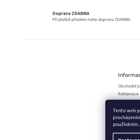
Doprava ZDARMA
Při platbě předem máte dopravu ZDARMA.
Z
á
p
a
t
Informac
í
Obchodní 
Reklamace 
Reklamace 
Kontakty
Tento web po
procházením 
Moje objed
používáním..