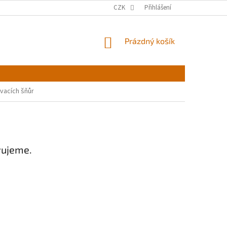
CZK
Přihlášení
NÁKUPNÍ
Prázdný košík
KOŠÍK
vacích šňůr
vujeme.