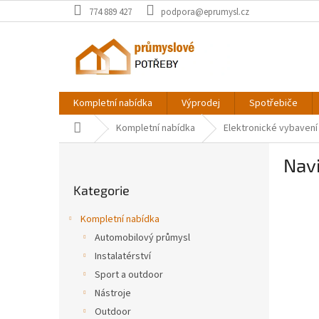
Přejít
774 889 427
podpora@eprumysl.cz
na
obsah
Kompletní nabídka
Výprodej
Spotřebiče
Domů
Kompletní nabídka
Elektronické vybavení
P
Navi
o
Přeskočit
s
Kategorie
kategorie
t
r
Kompletní nabídka
a
Automobilový průmysl
n
Instalatérství
n
í
Sport a outdoor
p
Nástroje
a
Outdoor