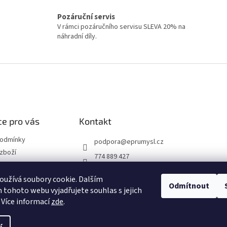
Pozáruční servis
V rámci pozáručního servisu SLEVA 20% na
náhradní díly.
e pro vás
Kontakt
podmínky
podpora
@
eprumysl.cz
zboží
774 889 427
přepravy
užívá soubory cookie. Dalším
Odmítnout
tohoto webu vyjadřujete souhlas s jejich
návka
 Více informací
zde
.