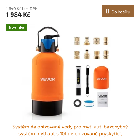
snadnější čištění Návod
1 640 Kč bez DPH
Do košíku
1 984 Kč
Novinka
Systém deionizované vody pro mytí aut, bezchybný
systém mytí aut s 10l deionizované pryskyřicí,