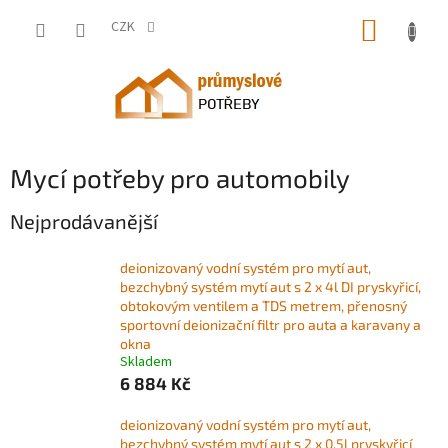
Přejít
NÁKUP
na
CZK
obsah
KOŠÍK
Mycí potřeby pro automobily
Nejprodávanější
deionizovaný vodní systém pro mytí aut,
bezchybný systém mytí aut s 2 x 4l DI pryskyřicí,
obtokovým ventilem a TDS metrem, přenosný
sportovní deionizační filtr pro auta a karavany a
okna
Skladem
6 884 Kč
deionizovaný vodní systém pro mytí aut,
bezchybný systém mytí aut s 2 x 0,5l pryskyřicí