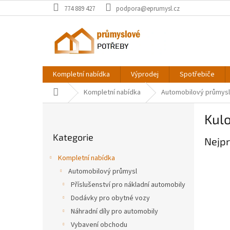
Přejít
774 889 427
podpora@eprumysl.cz
na
obsah
Kompletní nabídka
Výprodej
Spotřebiče
Domů
Kompletní nabídka
Automobilový průmysl
P
Kul
o
Přeskočit
s
Kategorie
kategorie
Nejpr
t
r
Kompletní nabídka
a
Automobilový průmysl
n
Příslušenství pro nákladní automobily
n
í
Dodávky pro obytné vozy
p
Náhradní díly pro automobily
a
Vybavení obchodu