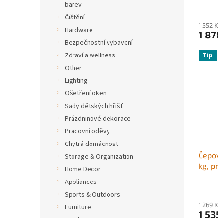
barev
6,35 
Čištění
krouž
1 552 
sadou
Hardware
1 87
černý
Bezpečnostní vybavení
Zdraví a wellness
Tip
Other
Lighting
Ošetření oken
Sady dětských hřišť
Prázdninové dekorace
Pracovní oděvy
Chytrá domácnost
Čepov
Storage & Organization
kg, p
Home Decor
přívě
Appliances
krouž
Sports & Outdoors
palce
1 269 
Furniture
prášk
1 53