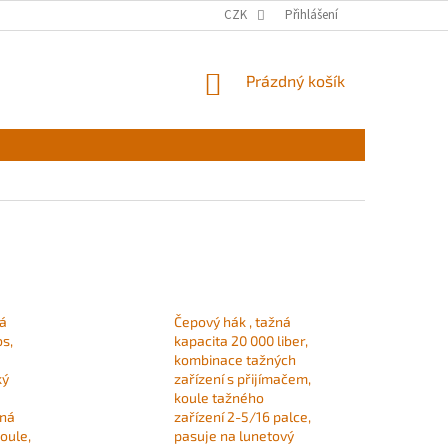
CZK
Přihlášení
NÁKUPNÍ
Prázdný košík
KOŠÍK
ná
Čepový hák , tažná
bs,
kapacita 20 000 liber,
kombinace tažných
ký
zařízení s přijímačem,
koule tažného
aná
zařízení 2-5/16 palce,
oule,
pasuje na lunetový