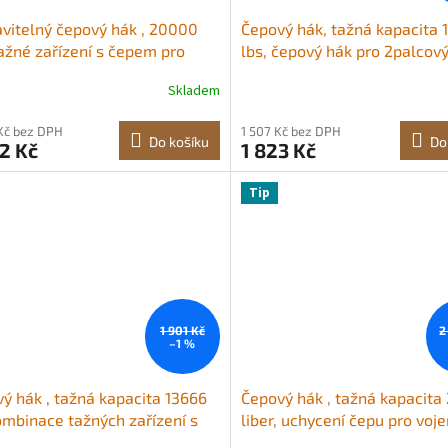
vitelný čepový hák , 20000
Čepový hák, tažná kapacita
tažné zařízení s čepem pro
lbs, čepový hák pro 2palcov
ový vojenský přijímač háku,
vojenský přijímač tažného h
Skladem
novaná 2palcová tažná koule,
kombinovaná 2palcová tažná
e na lunetový kroužek 2,5 až 3
pasuje na lunetový kroužek 2
Kč bez DPH
1 507 Kč bez DPH
, 6palcový zdvih a spouštění,
palce, černý práškový lak, p
Do košíku
Do
2 Kč
1 823 Kč
 práškový lak
přívěsy
Tip
1 901 Kč
2
–1 %
ý hák , tažná kapacita 13666
Čepový hák , tažná kapacita
ombinace tažných zařízení s
liber, uchycení čepu pro voj
mačem, koule tažného zařízení
uchycení tažného háku o pr