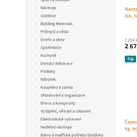
Sport a outdoor
u
ů
Nástroje
Nasta
k
lbs, 
Outdoor
t
2palc
ů
Building Materials
kombi
Průmysl a věda
pasuj
Dveře a okna
2 208 
palce
2 67
Spotřebiče
černý
Kuchyně
Tip
Domácí dekorace
Podlahy
Nábytek
Koupelna a sanita
Skladování a organizace
Dřevo a kompozity
Vytápění, větrání a chlazení
Elektronické vybavení
Čepov
Hudební nástroje
kg, k
Barvy a malířské potřeby Dodávky
přijí