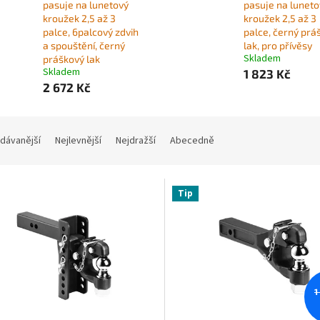
pasuje na lunetový
pasuje na luneto
kroužek 2,5 až 3
kroužek 2,5 až 3
palce, 6palcový zdvih
palce, černý prá
a spouštění, černý
lak, pro přívěsy
Skladem
práškový lak
Skladem
1 823 Kč
2 672 Kč
dávanější
Nejlevnější
Nejdražší
Abecedně
Tip
1