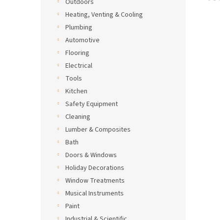
opotř
Outdoors
vozid
Heating, Venting & Cooling
Plumbing
Automotive
Flooring
Electrical
Tools
Kitchen
Safety Equipment
Cleaning
Lumber & Composites
Bath
Doors & Windows
Holiday Decorations
Window Treatments
Musical Instruments
Paint
Industrial & Scientific