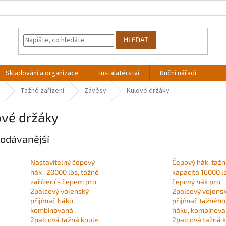
HLEDAT
Skladování a organizace
Instalatérství
Ruční nářadí
Tažné zařízení
Závěsy
Kulové držáky
ové držáky
odávanější
Nastavitelný čepový
Čepový hák, taž
hák , 20000 lbs, tažné
kapacita 16000 l
zařízení s čepem pro
čepový hák pro
2palcový vojenský
2palcový vojens
přijímač háku,
přijímač tažného
kombinovaná
háku, kombinov
2palcová tažná koule,
2palcová tažná k