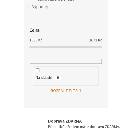
Výprodej
Cena
1535
Kč
2672
Kč
Na skladě
9
ROZBALIT FILTR
Doprava ZDARMA
Při platbě předem máte dopravu ZDARMA.