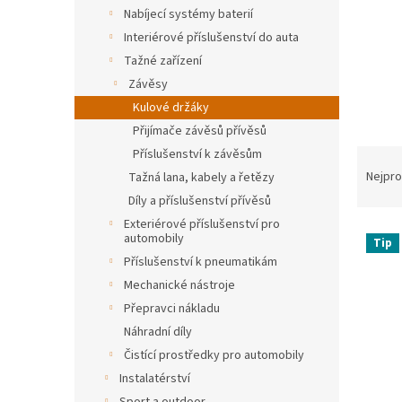
n
Nabíjecí systémy baterií
e
Interiérové příslušenství do auta
l
Tažné zařízení
Závěsy
Kulové držáky
Přijímače závěsů přívěsů
Ř
Příslušenství k závěsům
a
Nejpro
Tažná lana, kabely a řetězy
z
Díly a příslušenství přívěsů
e
Exteriérové příslušenství pro
V
n
automobily
Tip
ý
í
Příslušenství k pneumatikám
p
p
Mechanické nástroje
i
r
Přepravci nákladu
s
o
p
d
Náhradní díly
r
u
Čistící prostředky pro automobily
o
k
Instalatérství
d
t