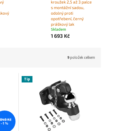
vý
kroužek 2,5 až 3 palce
s montážní sadou,
škový
odolný proti
opotřebení, černý
práškový lak
Skladem
1 693 Kč
9
položek celkem
Tip
 848 Kč
–1 %