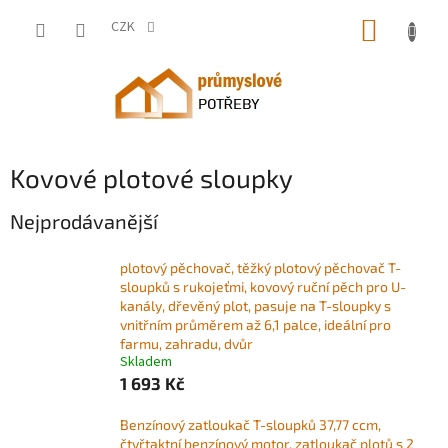
Přejít
NÁKUP
na
CZK
obsah
KOŠÍK
Kovové plotové sloupky
Nejprodávanější
plotový pěchovač, těžký plotový pěchovač T-
sloupků s rukojeťmi, kovový ruční pěch pro U-
kanály, dřevěný plot, pasuje na T-sloupky s
vnitřním průměrem až 6,1 palce, ideální pro
farmu, zahradu, dvůr
Skladem
1 693 Kč
Benzínový zatloukač T-sloupků 37,77 ccm,
čtyřtaktní benzínový motor, zatloukač plotů s 2