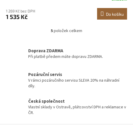
1 269 Kč bez DPH
Do košíku
1 535 Kč
5
položek celkem
O
v
l
á
Doprava ZDARMA
d
Při platbě předem máte dopravu ZDARMA.
a
c
í
Pozáruční servis
p
V rámci pozáručního servisu SLEVA 20% na náhradní
r
díly.
v
k
y
Česká společnost
v
Vlastní sklady v Ostravě, plátcovství DPH a reklamace v
ý
ČR.
p
i
Z
s