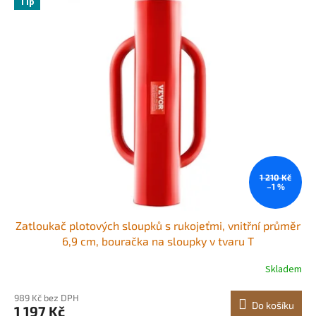
Tip
1 210 Kč
–1 %
Zatloukač plotových sloupků s rukojeťmi, vnitřní průměr
6,9 cm, bouračka na sloupky v tvaru T
Skladem
989 Kč bez DPH
Do košíku
1 197 Kč