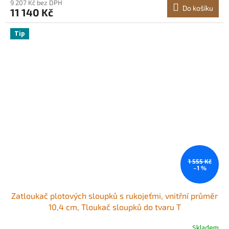
9 207 Kč bez DPH
Do košíku
11 140 Kč
Tip
1 555 Kč
–1 %
Zatloukač plotových sloupků s rukojeťmi, vnitřní průměr
10,4 cm, Tloukač sloupků do tvaru T
Skladem