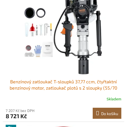
Benzínový zatloukač T-sloupků 37,77 ccm, čtyřtaktní
benzínový motor, zatloukač plotů s 2 sloupky (55/70
mm), přenosný zatloukač 1000 W pro farmy, oplocení
Skladem
rančů a vylepšení silnic.
7 207 Kč bez DPH
Do košíku
8 721 Kč