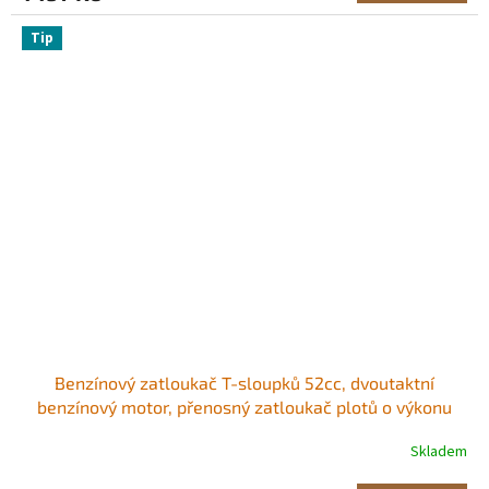
Tip
Benzínový zatloukač T-sloupků 52cc, dvoutaktní
benzínový motor, přenosný zatloukač plotů o výkonu
1400 W se 3sloupkovou zatloukací hlavou (49/69/100
Skladem
mm), pro farmy, oplocení rančů, vylepšení silnic