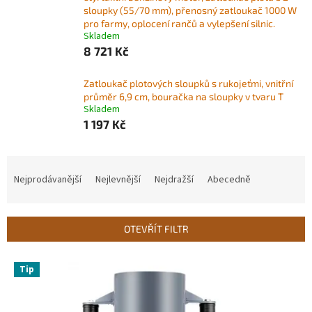
sloupky (55/70 mm), přenosný zatloukač 1000 W
pro farmy, oplocení rančů a vylepšení silnic.
Skladem
8 721 Kč
Zatloukač plotových sloupků s rukojeťmi, vnitřní
průměr 6,9 cm, bouračka na sloupky v tvaru T
Skladem
1 197 Kč
Ř
a
Nejprodávanější
Nejlevnější
Nejdražší
Abecedně
z
e
n
OTEVŘÍT FILTR
í
p
V
r
Tip
ý
o
p
d
i