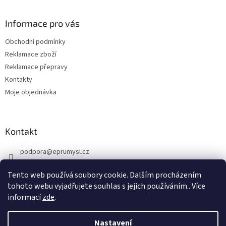
á
u
p
a
Informace pro vás
t
Obchodní podmínky
í
Reklamace zboží
Reklamace přepravy
Kontakty
Moje objednávka
Kontakt
podpora
@
eprumysl.cz
774 889 427
Tento web používá soubory cookie. Dalším procházením
tohoto webu vyjadřujete souhlas s jejich používáním.. Více
informací
zde
.
Nastavení
Vytvořil Shoptet