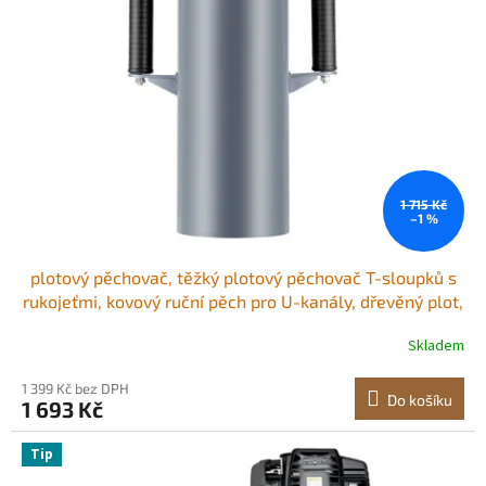
u
s
k
p
t
r
ů
o
d
u
k
t
ů
1 715 Kč
–1 %
plotový pěchovač, těžký plotový pěchovač T-sloupků s
rukojeťmi, kovový ruční pěch pro U-kanály, dřevěný plot,
pasuje na T-sloupky s vnitřním průměrem až 6,1 palce,
Skladem
ideální pro farmu, zahradu, dvůr
1 399 Kč bez DPH
Do košíku
1 693 Kč
Tip