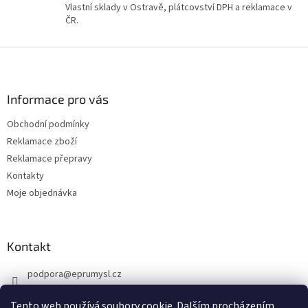
v
Vlastní sklady v Ostravě, plátcovství DPH a reklamace v
ý
ČR.
p
i
Z
s
á
u
p
a
Informace pro vás
t
Obchodní podmínky
í
Reklamace zboží
Reklamace přepravy
Kontakty
Moje objednávka
Kontakt
podpora
@
eprumysl.cz
774 889 427
Tento web používá soubory cookie. Dalším procházením