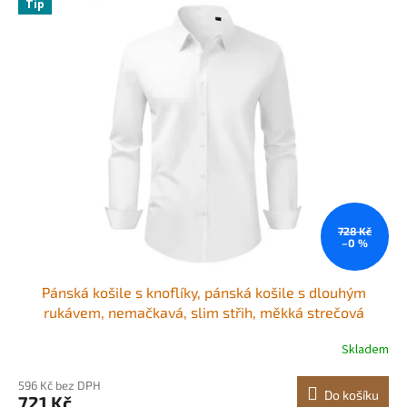
r
Tip
ý
o
p
d
i
u
s
k
p
t
r
ů
o
d
u
k
t
ů
728 Kč
–0 %
Pánská košile s knoflíky, pánská košile s dlouhým
rukávem, nemačkavá, slim střih, měkká strečová
tkanina, pro pracovní příležitosti nebo společenské
Skladem
příležitosti, do práce, na svatbu, večeři, bílá
596 Kč bez DPH
Do košíku
721 Kč