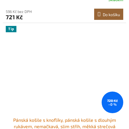
Skladem
příležitosti, do práce, na svatbu, večeři, černá
596 Kč bez DPH
Do košíku
721 Kč
Tip
728 Kč
–0 %
Pánská košile s knoflíky, pánská košile s dlouhým
rukávem, nemačkavá, slim střih, měkká strečová