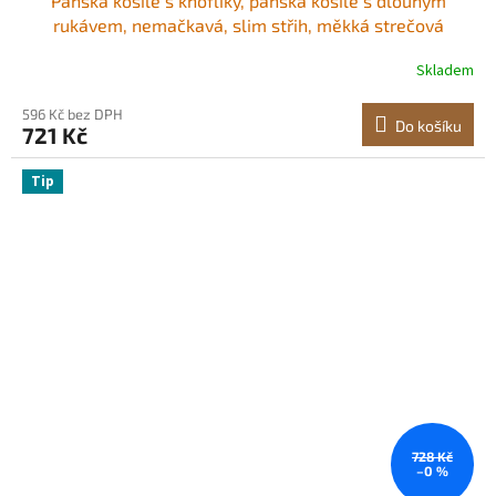
Pánská košile s knoflíky, pánská košile s dlouhým
rukávem, nemačkavá, slim střih, měkká strečová
tkanina, pro pracovní příležitosti nebo společenské
Skladem
příležitosti, do práce, na svatbu, večeři, bílá
596 Kč bez DPH
Do košíku
721 Kč
Tip
728 Kč
–0 %