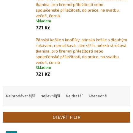
tkanina, pro firemní příležitosti nebo
společenské příležitosti, do práce, na svatbu,
večeři, černá
Skladem
721 Kč
Pánská košile s knoflíky, pánská košile s dlouhým
rukávem, nemačkavá, slim střih, měkká strečová
tkanina, pro firemní příležitosti nebo
společenské příležitosti, do práce, na svatbu,
večeři, černá
Skladem
721 Kč
Ř
a
Nejprodávanější
Nejlevnější
Nejdražší
Abecedně
z
e
n
OTEVŘÍT FILTR
í
p
V