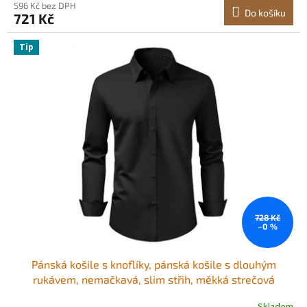
596 Kč bez DPH
Do košíku
721 Kč
Tip
728 Kč
–0 %
Pánská košile s knoflíky, pánská košile s dlouhým
rukávem, nemačkavá, slim střih, měkká strečová
tkanina, pro firemní příležitosti nebo společenské