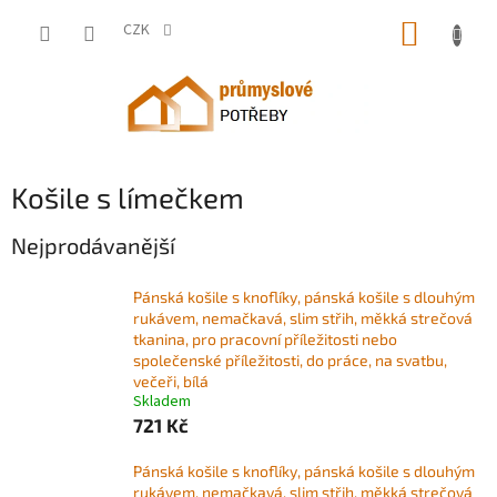
Přejít
NÁKUP
na
CZK
obsah
KOŠÍK
Košile s límečkem
Nejprodávanější
Pánská košile s knoflíky, pánská košile s dlouhým
rukávem, nemačkavá, slim střih, měkká strečová
tkanina, pro pracovní příležitosti nebo
společenské příležitosti, do práce, na svatbu,
večeři, bílá
Skladem
721 Kč
Pánská košile s knoflíky, pánská košile s dlouhým
rukávem, nemačkavá, slim střih, měkká strečová