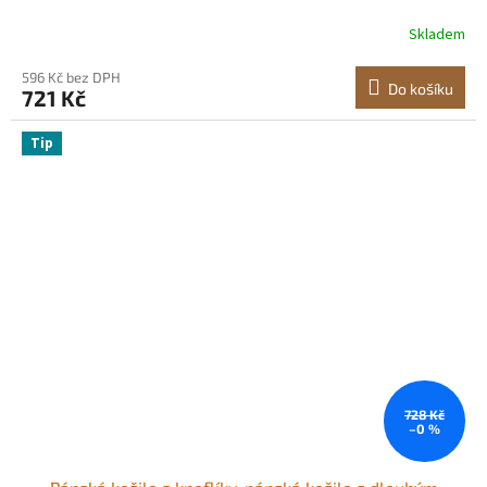
tkanina, pro firemní příležitosti nebo společenské
Skladem
příležitosti, do práce, na svatbu, večeři, černá
596 Kč bez DPH
Do košíku
721 Kč
Tip
728 Kč
–0 %