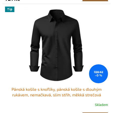
Tip
728 Kč
–0 %
Pánská košile s knoflíky, pánská košile s dlouhým
rukávem, nemačkavá, slim střih, měkká strečová
tkanina, pro firemní příležitosti nebo společenské
Skladem
příležitosti, do práce, na svatbu, večeři, černá