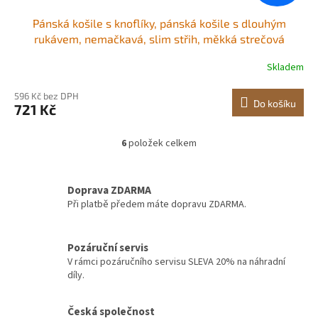
Pánská košile s knoflíky, pánská košile s dlouhým
rukávem, nemačkavá, slim střih, měkká strečová
tkanina, pro pracovní příležitosti nebo společenské
Skladem
příležitosti, do práce, na svatbu, večeři, bílá
596 Kč bez DPH
Do košíku
721 Kč
6
položek celkem
O
v
l
á
Doprava ZDARMA
d
Při platbě předem máte dopravu ZDARMA.
a
c
í
Pozáruční servis
p
V rámci pozáručního servisu SLEVA 20% na náhradní
r
díly.
v
k
y
Česká společnost