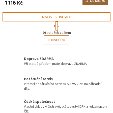
Do košíku
1 116 Kč
NAČÍST 5 DALŠÍCH
S
1
2
t
O
r
20
položek celkem
v
á
l
NAHORU
n
á
k
d
o
v
a
á
Doprava ZDARMA
c
n
í
Při platbě předem máte dopravu ZDARMA.
í
p
r
v
Pozáruční servis
k
V rámci pozáručního servisu SLEVA 20% na náhradní
y
díly.
v
ý
Česká společnost
p
Vlastní sklady v Ostravě, plátcovství DPH a reklamace v
i
ČR.
s