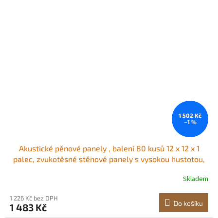
1 502 Kč
–1 %
Akustické pěnové panely , balení 80 kusů 12 x 12 x 1
palec, zvukotěsné stěnové panely s vysokou hustotou,
ohnivzdorné akustické panely, zvukově izolační panely
Skladem
pro stěny a stropy ve studiu, černé
1 226 Kč bez DPH
Do košíku
1 483 Kč