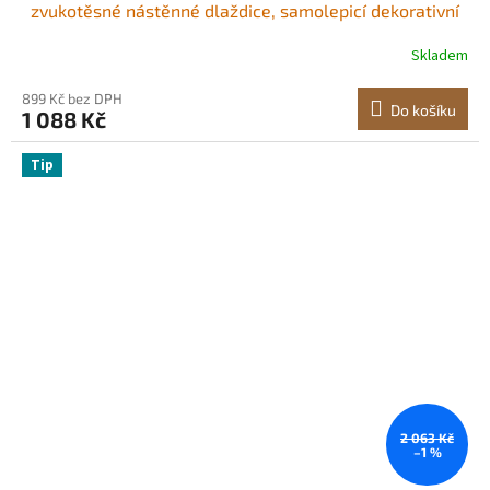
zvukotěsné nástěnné dlaždice, samolepicí dekorativní
zvukově izolační desky pro domácnost, kancelář, studio,
Skladem
hernu, kino, jednoduchost
899 Kč bez DPH
Do košíku
1 088 Kč
Tip
2 063 Kč
–1 %