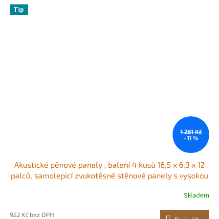
Tip
1 261 Kč
–11 %
Akustické pěnové panely , balení 4 kusů 16,5 x 6,3 x 12
palců, samolepicí zvukotěsné stěnové panely s vysokou
hustotou, ohnivzdorný akustický panel, zvukově izolační
Skladem
panel pro studiové stěny a stropy, černý
922 Kč bez DPH