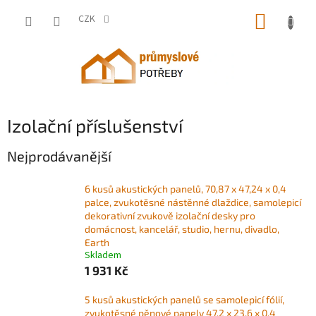
Přejít
NÁKUP
na
CZK
obsah
KOŠÍK
Izolační příslušenství
Nejprodávanější
6 kusů akustických panelů, 70,87 x 47,24 x 0,4
palce, zvukotěsné nástěnné dlaždice, samolepicí
dekorativní zvukově izolační desky pro
domácnost, kancelář, studio, hernu, divadlo,
Earth
Skladem
1 931 Kč
5 kusů akustických panelů se samolepicí fólií,
zvukotěsné pěnové panely 47,2 x 23,6 x 0,4