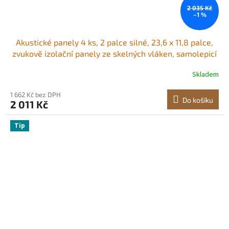
2 035 Kč
–1 %
Akustické panely 4 ks, 2 palce silné, 23,6 x 11,8 palce,
zvukově izolační panely ze skelných vláken, samolepicí
zvukotěsné nástěnné desky, pro studia, kanceláře,
Skladem
domácí kina, zasedací místnosti, béžové
1 662 Kč bez DPH
Do košíku
2 011 Kč
Tip