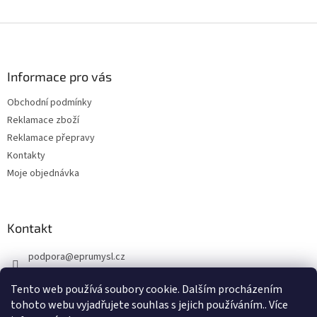
u
Z
á
p
a
Informace pro vás
t
Obchodní podmínky
í
Reklamace zboží
Reklamace přepravy
Kontakty
Moje objednávka
Kontakt
podpora
@
eprumysl.cz
774 889 427
Tento web používá soubory cookie. Dalším procházením
tohoto webu vyjadřujete souhlas s jejich používáním.. Více