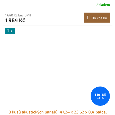
zvukotěsné nástěnné desky, pro studia, kanceláře,
Skladem
domácí kina, zasedací místnosti, šedé
1 640 Kč bez DPH
Do košíku
1 984 Kč
Tip
1 101 Kč
–1 %
8 kusů akustických panelů, 47,24 x 23,62 x 0,4 palce,