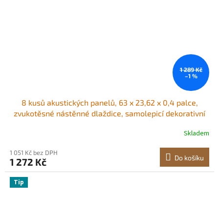
1 289 Kč
–1 %
8 kusů akustických panelů, 63 x 23,62 x 0,4 palce,
zvukotěsné nástěnné dlaždice, samolepicí dekorativní
zvukově izolační desky pro domácnost, kancelář, studio,
Skladem
hernu, divadlo, les
1 051 Kč bez DPH
Do košíku
1 272 Kč
Tip