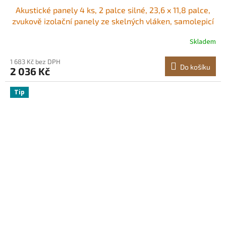
Akustické panely 4 ks, 2 palce silné, 23,6 x 11,8 palce,
zvukově izolační panely ze skelných vláken, samolepicí
zvukotěsné nástěnné desky, pro studia, kanceláře,
Skladem
domácí kina, zasedací místnosti, černé
1 683 Kč bez DPH
Do košíku
2 036 Kč
Tip