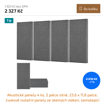
divadlo, velbloudí barva
1 923 Kč bez DPH
Do košíku
2 327 Kč
Tip
2 010 Kč
–1 %
Akustické panely 4 ks, 2 palce silné, 23,6 x 11,8 palce,
zvukově izolační panely ze skelných vláken, samolepicí