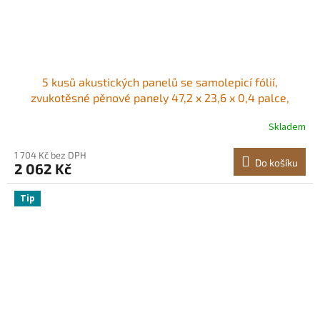
5 kusů akustických panelů se samolepicí fólií,
zvukotěsné pěnové panely 47,2 x 23,6 x 0,4 palce,
polyesterové vlákno, zvukotěsné stěnové panely s
Skladem
vysokou hustotou, pro domácnost, studio, kancelář,
kino, černé
1 704 Kč bez DPH
Do košíku
2 062 Kč
Tip