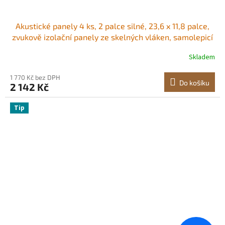
Akustické panely 4 ks, 2 palce silné, 23,6 x 11,8 palce,
zvukově izolační panely ze skelných vláken, samolepicí
zvukotěsné nástěnné desky, pro studia, kanceláře,
Skladem
domácí kina, zasedací místnosti, velbloudí barva
1 770 Kč bez DPH
Do košíku
2 142 Kč
Tip