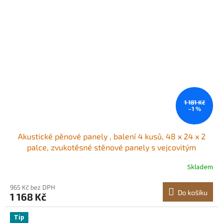
1 181 Kč
–1 %
Akustické pěnové panely , balení 4 kusů, 48 x 24 x 2
palce, zvukotěsné stěnové panely s vejcovitým
designem, ohnivzdorné akustické panely, zvukově
Skladem
izolační panely pro stěny a stropy studia, černé
965 Kč bez DPH
Do košíku
1 168 Kč
Tip