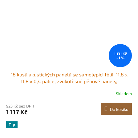
1 131 Kč
–1 %
18 kusů akustických panelů se samolepicí fólií, 11,8 x
11,8 x 0,4 palce, zvukotěsné pěnové panely,
polyesterové vlákno, zvukotěsné stěnové panely s
Skladem
vysokou hustotou, pro domácnost, studio, kancelář,
divadlo, bílé
923 Kč bez DPH
Do košíku
1 117 Kč
Tip