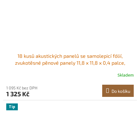
18 kusů akustických panelů se samolepicí fólií,
zvukotěsné pěnové panely 11,8 x 11,8 x 0,4 palce,
polyesterové vlákno, zvukotěsné stěnové panely s
Skladem
vysokou hustotou, pro domácnost, studio, kancelář,
kino, černé
1 095 Kč bez DPH
Do košíku
1 325 Kč
Tip