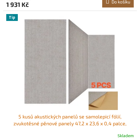
Do košíku
1 931 Kč
Tip
5 kusů akustických panelů se samolepicí fólií,
zvukotěsné pěnové panely 47,2 x 23,6 x 0,4 palce,
zvukotěsné nástěnné panely z polyesterových vlákn,
Skladem
vysoká hustota, pro domácnost, studio, kancelář,