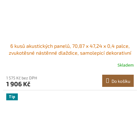
6 kusů akustických panelů, 70,87 x 47,24 x 0,4 palce,
zvukotěsné nástěnné dlaždice, samolepicí dekorativní
zvukově izolační desky pro domácnost, kancelář, studio,
Skladem
hernu, divadlo, pastelové barvy
1 575 Kč bez DPH
Do košíku
1 906 Kč
Tip