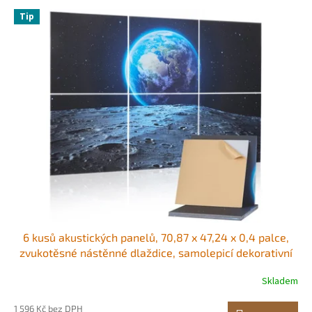
p
V
r
Tip
ý
o
p
d
i
u
s
k
p
t
r
ů
o
d
u
k
t
ů
6 kusů akustických panelů, 70,87 x 47,24 x 0,4 palce,
zvukotěsné nástěnné dlaždice, samolepicí dekorativní
zvukově izolační desky pro domácnost, kancelář, studio,
Skladem
hernu, divadlo, Earth
1 596 Kč bez DPH