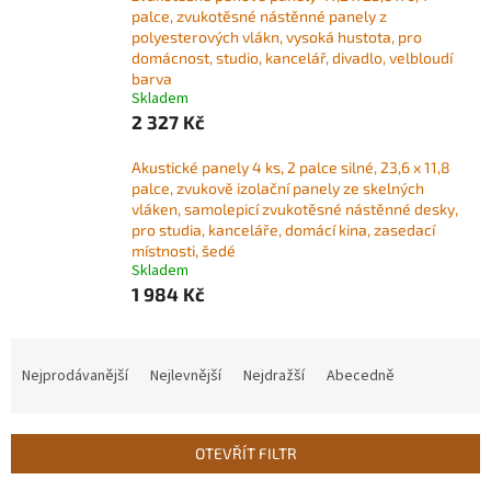
palce, zvukotěsné nástěnné panely z
polyesterových vlákn, vysoká hustota, pro
domácnost, studio, kancelář, divadlo, velbloudí
barva
Skladem
2 327 Kč
Akustické panely 4 ks, 2 palce silné, 23,6 x 11,8
palce, zvukově izolační panely ze skelných
vláken, samolepicí zvukotěsné nástěnné desky,
pro studia, kanceláře, domácí kina, zasedací
místnosti, šedé
Skladem
1 984 Kč
Ř
a
Nejprodávanější
Nejlevnější
Nejdražší
Abecedně
z
e
n
OTEVŘÍT FILTR
í