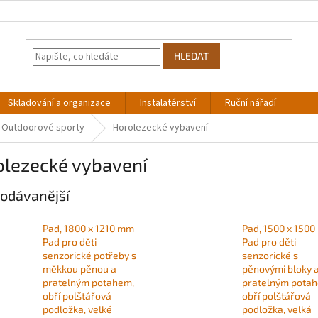
HLEDAT
Skladování a organizace
Instalatérství
Ruční nářadí
Outdoorové sporty
Horolezecké vybavení
olezecké vybavení
odávanější
Pad, 1800 x 1210 mm
Pad, 1500 x 150
Pad pro děti
Pad pro děti
senzorické potřeby s
senzorické s
měkkou pěnou a
pěnovými bloky 
pratelným potahem,
pratelným pota
obří polštářová
obří polštářová
podložka, velké
podložka, velká