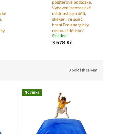
polštářová podložka,
Vybavení senzorické
ické
místnosti pro děti,
i,
skákání, relaxaci,
,
hraní Pro energicky
cky
rostoucí děti<br/
Skladem
3 678 Kč
3
položek celkem
Novinka