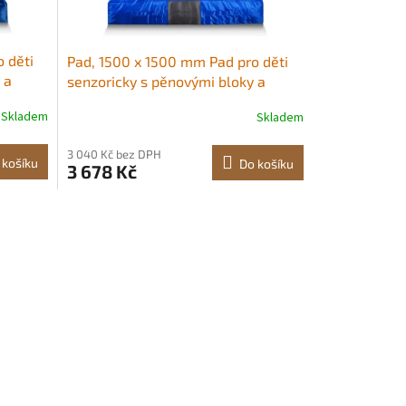
 děti
Pad, 1500 x 1500 mm Pad pro děti
 a
senzoricky s pěnovými bloky a
pratelným potahem, Velká měkká
Skladem
Skladem
 měkká
pěnová přistávací zóna, obří
avení
polštářová podložka, Vybavení
3 040 Kč bez DPH
,
senzorické místnosti pro děti,
 košíku
Do košíku
3 678 Kč
skákání, relaxaci, hraní Pro
energicky rostoucí děti<br/