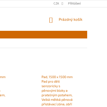
CZK
Přihlášení
NÁKUPNÍ
Prázdný košík
KOŠÍK
0 mm
Pad, 1500 x 1500 mm
Pad pro děti
senzoricky s
a
pěnovými bloky a
hem,
pratelným potahem,
Velká měkká pěnová
přistávací zóna, obří