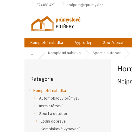
Přejít
774 889 427
podpora@eprumysl.cz
na
obsah
Kompletní nabídka
Výprodej
Spotřebiče
Domů
Kompletní nabídka
Sport a outdoor
P
Hor
o
Přeskočit
s
Kategorie
kategorie
Nejpr
t
r
Kompletní nabídka
a
Automobilový průmysl
n
Instalatérství
n
í
Sport a outdoor
p
Lodní doprava
a
Kempinkové vybavení