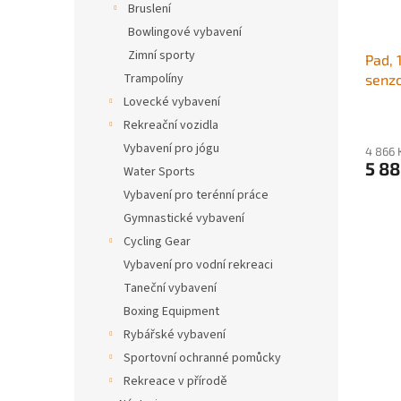
o
k
Bruslení
d
t
Bowlingové vybavení
u
ů
Zimní sporty
Pad, 
k
Trampolíny
senzo
t
a pra
ů
Lovecké vybavení
polšt
Rekreační vozidla
vybav
Vybavení pro jógu
4 866 
děti 
5 88
Water Sports
a gym
Vybavení pro terénní práce
rosto
Gymnastické vybavení
Cycling Gear
Vybavení pro vodní rekreaci
Taneční vybavení
Boxing Equipment
Rybářské vybavení
Sportovní ochranné pomůcky
Rekreace v přírodě