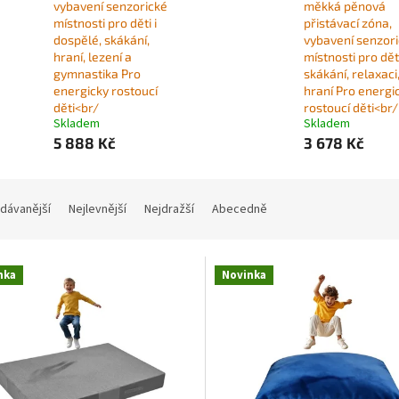
vybavení senzorické
měkká pěnová
místnosti pro děti i
přistávací zóna,
dospělé, skákání,
vybavení senzor
hraní, lezení a
místnosti pro dět
gymnastika Pro
skákání, relaxaci
energicky rostoucí
hraní Pro energi
děti<br/
rostoucí děti<br/
Skladem
Skladem
5 888 Kč
3 678 Kč
dávanější
Nejlevnější
Nejdražší
Abecedně
nka
Novinka