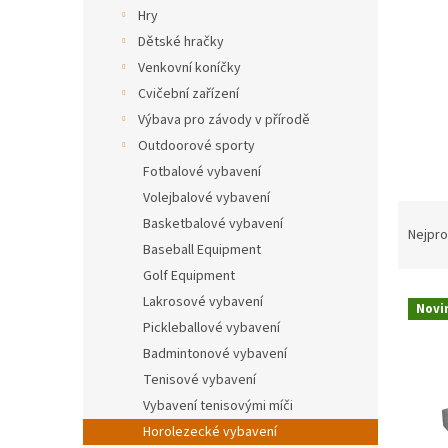
n
Hry
e
Dětské hračky
l
Venkovní koníčky
Cvičební zařízení
Výbava pro závody v přírodě
Outdoorové sporty
Fotbalové vybavení
Volejbalové vybavení
Ř
Basketbalové vybavení
a
Nejpro
Baseball Equipment
z
e
Golf Equipment
V
n
Lakrosové vybavení
Novi
ý
í
Pickleballové vybavení
p
p
Badmintonové vybavení
i
r
Tenisové vybavení
s
o
Vybavení tenisovými míči
p
d
r
u
Horolezecké vybavení