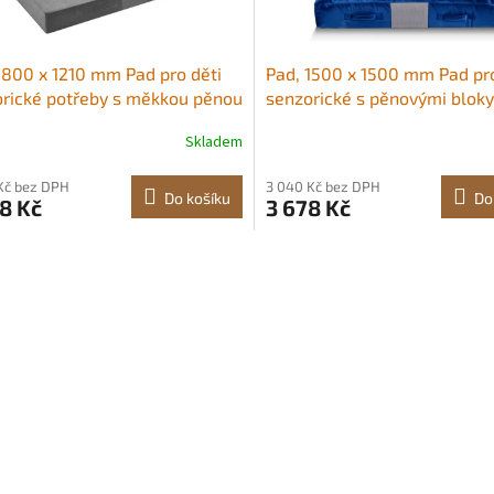
1800 x 1210 mm Pad pro děti
Pad, 1500 x 1500 mm Pad pro
rické potřeby s měkkou pěnou
senzorické s pěnovými bloky
telným potahem, obří
pratelným potahem, obří
Skladem
ářová podložka, velké
polštářová podložka, velká
ení senzorické místnosti pro
pěnová přistávací zóna, vyb
Kč bez DPH
3 040 Kč bez DPH
i dospělé, skákání, hraní, lezení
senzorické místnosti pro děti
Do košíku
Do
8 Kč
3 678 Kč
nastika Pro energicky
skákání, relaxaci, hraní Pro
ucí děti<br/
energicky rostoucí děti<br/
O
v
l
á
d
a
c
í
p
r
v
k