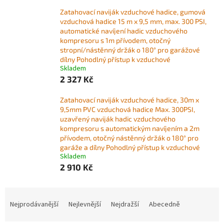
Zatahovací naviják vzduchové hadice, gumová
vzduchová hadice 15 m x 9,5 mm, max. 300 PSI,
automatické navíjení hadic vzduchového
kompresoru s 1m přívodem, otočný
stropní/nástěnný držák o 180° pro garážové
dílny Pohodlný přístup k vzduchové
Skladem
2 327 Kč
Zatahovací naviják vzduchové hadice, 30m x
9,5mm PVC vzduchová hadice Max. 300PSI,
uzavřený naviják hadic vzduchového
kompresoru s automatickým navíjením a 2m
přívodem, otočný nástěnný držák o 180° pro
garáže a dílny Pohodlný přístup k vzduchové
Skladem
2 910 Kč
Ř
a
Nejprodávanější
Nejlevnější
Nejdražší
Abecedně
z