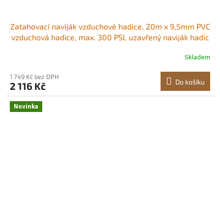
Zatahovací naviják vzduchové hadice, 20m x 9,5mm PVC
vzduchová hadice, max. 300 PSI, uzavřený naviják hadic
vzduchového kompresoru s automatickým navíjením a
Skladem
2m přívodem, otočný o 180° stropní/nástěnný držák pro
garáže a dílny Pohodlný přístup
1 749 Kč bez DPH
Do košíku
2 116 Kč
Novinka