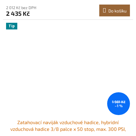
robustní jednoramenný naviják a otočný držák
2 012 Kč bez DPH
Do košíku
2 435 Kč
Tip
1 981 Kč
–1 %
Zatahovací naviják vzduchové hadice, hybridní
vzduchová hadice 3/8 palce x 50 stop, max. 300 PSI,
automatické navíjení navijáku hadice vzduchového