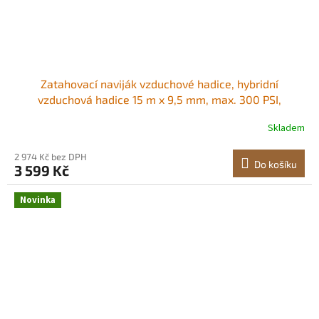
Zatahovací naviják vzduchové hadice, hybridní
vzduchová hadice 15 m x 9,5 mm, max. 300 PSI,
automatické navíjení hadic vzduchového kompresoru s
Skladem
přívodem 1,52 m, montáž na strop/nástěnu, robustní
ocelová dvojitá ramena Pohodlný přístup
2 974 Kč bez DPH
Do košíku
3 599 Kč
Novinka