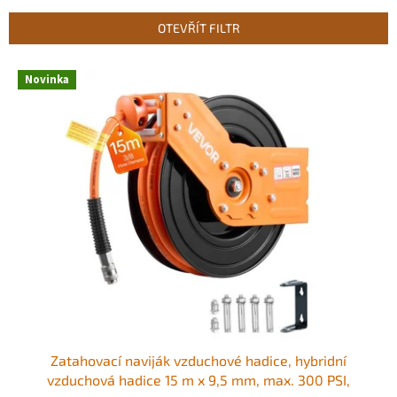
e
n
OTEVŘÍT FILTR
í
p
V
r
Novinka
ý
o
p
d
i
u
s
k
p
t
r
ů
o
d
u
k
t
ů
Zatahovací naviják vzduchové hadice, hybridní
vzduchová hadice 15 m x 9,5 mm, max. 300 PSI,