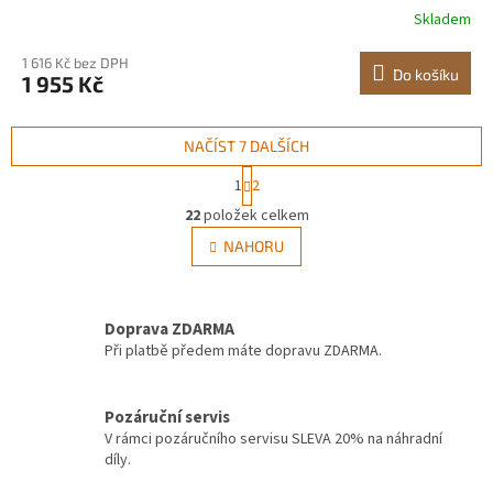
Skladem
kompresoru s přívodem 5 stop, montáž na
strop/nástěnu, uzavřený PP naviják a vestavěný otočný
1 616 Kč bez DPH
držák
Do košíku
1 955 Kč
NAČÍST 7 DALŠÍCH
S
1
2
t
O
r
22
položek celkem
v
á
l
NAHORU
n
á
k
d
o
v
a
á
Doprava ZDARMA
c
n
í
Při platbě předem máte dopravu ZDARMA.
í
p
r
v
Pozáruční servis
k
V rámci pozáručního servisu SLEVA 20% na náhradní
y
díly.
v