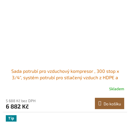
Sada potrubí pro vzduchový kompresor , 300 stop x
3/4", systém potrubí pro stlačený vzduch z HDPE a
hliníku, těsný, tlakotěsný a snadno instalovatelný, sada
Skladem
trubek pro stlačený vzduch pro garáže a dílny, modrá
5 688 Kč bez DPH
Do košíku
6 882 Kč
Tip