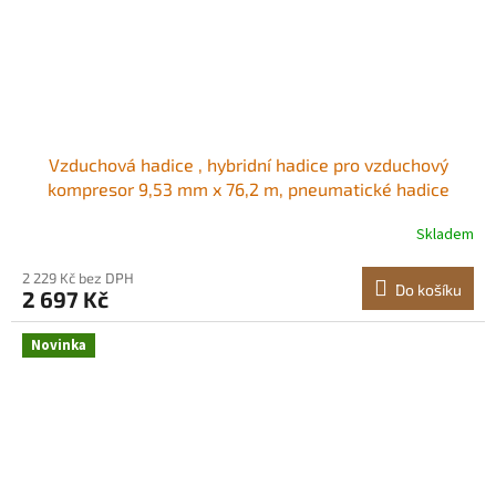
Vzduchová hadice , hybridní hadice pro vzduchový
kompresor 9,53 mm x 76,2 m, pneumatické hadice
odolné proti zlomení 300 PSI s třívrstvou konstrukcí pro
Skladem
automobilové a domácí kutilské projekty, flexibilita za
každého počasí (bez armatur) Hybridní
2 229 Kč bez DPH
Do košíku
2 697 Kč
Novinka