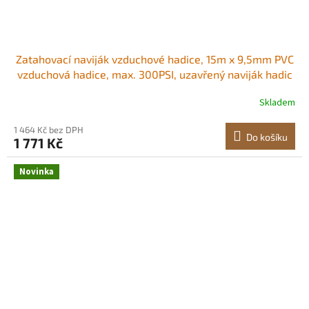
Zatahovací naviják vzduchové hadice, 15m x 9,5mm PVC
vzduchová hadice, max. 300PSI, uzavřený naviják hadic
vzduchového kompresoru s automatickým navíjením a
Skladem
1m přívodem, otočný o 180° stropní/nástěnný držák pro
garáže a dílny Pohodlný přístup
1 464 Kč bez DPH
Do košíku
1 771 Kč
Novinka