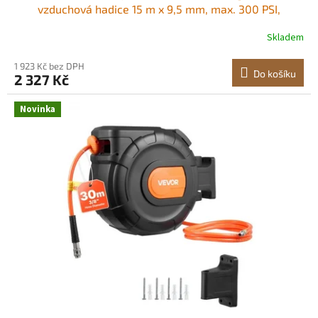
vzduchová hadice 15 m x 9,5 mm, max. 300 PSI,
automatické navíjení hadic vzduchového kompresoru s
Skladem
1m přívodem, otočný stropní/nástěnný držák o 180° pro
garážové dílny Pohodlný přístup k vzduchové
1 923 Kč bez DPH
Do košíku
2 327 Kč
Novinka