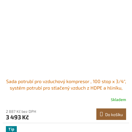
Sada potrubí pro vzduchový kompresor , 100 stop x 3/4",
systém potrubí pro stlačený vzduch z HDPE a hliníku,
těsný, tlakotěsný a snadno instalovatelný, sada trubek
Skladem
pro stlačený vzduch pro garáže a dílny, modrá
2 887 Kč bez DPH
Do košíku
3 493 Kč
Tip