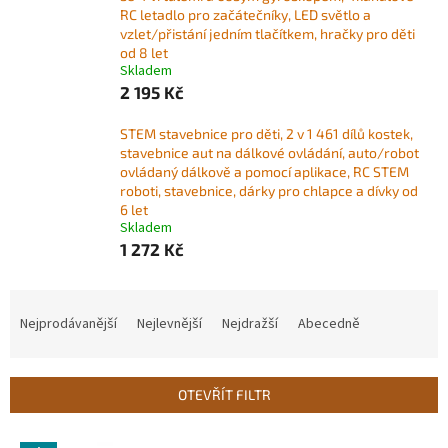
RC letadlo pro začátečníky, LED světlo a
vzlet/přistání jedním tlačítkem, hračky pro děti
od 8 let
Skladem
2 195 Kč
STEM stavebnice pro děti, 2 v 1 461 dílů kostek,
stavebnice aut na dálkové ovládání, auto/robot
ovládaný dálkově a pomocí aplikace, RC STEM
roboti, stavebnice, dárky pro chlapce a dívky od
6 let
Skladem
1 272 Kč
Ř
a
Nejprodávanější
Nejlevnější
Nejdražší
Abecedně
z
e
n
OTEVŘÍT FILTR
í
p
V