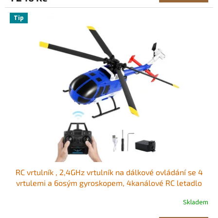
Tip
RC vrtulník , 2,4GHz vrtulník na dálkové ovládání se 4
vrtulemi a 6osým gyroskopem, 4kanálové RC letadlo
pro začátečníky, LED světlo a vzlet/přistání jedním
Skladem
tlačítkem, hračky pro děti od 8 let