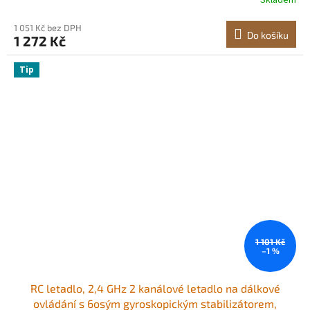
Skladem
stavebnice, dárky pro chlapce a dívky od 6 let
1 051 Kč bez DPH
Do košíku
1 272 Kč
Tip
1 101 Kč
–1 %
RC letadlo, 2,4 GHz 2 kanálové letadlo na dálkové
ovládání s 6osým gyroskopickým stabilizátorem,