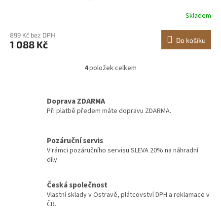
připravené k letu stíhací letadlo, hračka s 2 bateriemi,
Skladem
snadno ovladatelný RC kluzák pro dospělé, děti,
začátečníky, chlapce
899 Kč bez DPH
Do košíku
1 088 Kč
4
položek celkem
O
v
l
á
Doprava ZDARMA
d
Při platbě předem máte dopravu ZDARMA.
a
c
í
Pozáruční servis
p
V rámci pozáručního servisu SLEVA 20% na náhradní
r
díly.
v
k
y
Česká společnost
v
Vlastní sklady v Ostravě, plátcovství DPH a reklamace v
ý
ČR.
p