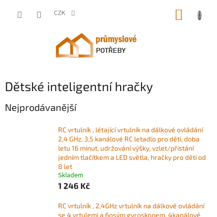
Přejít
NÁKUP
na
CZK
obsah
KOŠÍK
Dětské inteligentní hračky
Nejprodávanější
RC vrtulník , létající vrtulník na dálkové ovládání
2,4 GHz, 3,5 kanálové RC letadlo pro děti, doba
letu 16 minut, udržování výšky, vzlet/přistání
jedním tlačítkem a LED světla, hračky pro děti od
8 let
Skladem
1 246 Kč
RC vrtulník , 2,4GHz vrtulník na dálkové ovládání
se 4 vrtulemi a 6osým gyroskopem, 4kanálové