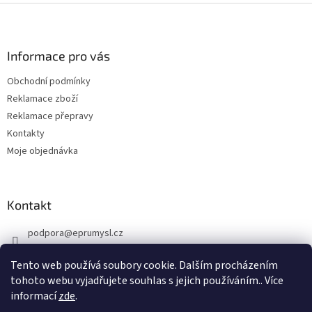
i
Z
s
á
u
p
a
Informace pro vás
t
Obchodní podmínky
í
Reklamace zboží
Reklamace přepravy
Kontakty
Moje objednávka
Kontakt
podpora
@
eprumysl.cz
774 889 427
Tento web používá soubory cookie. Dalším procházením
tohoto webu vyjadřujete souhlas s jejich používáním.. Více
informací
zde
.