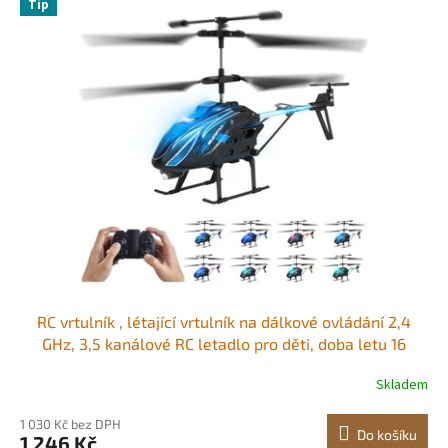
r
Tip
ý
o
p
d
i
u
s
k
p
t
r
ů
o
d
u
k
t
ů
RC vrtulník , létající vrtulník na dálkové ovládání 2,4
GHz, 3,5 kanálové RC letadlo pro děti, doba letu 16
minut, udržování výšky, vzlet/přistání jedním tlačítkem
Skladem
a LED světla, hračky pro děti od 8 let
1 030 Kč bez DPH
Do košíku
1 246 Kč