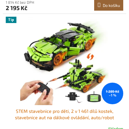
1 814 Kč bez DPH
Do košíku
2 195 Kč
Tip
1 289 Kč
–1 %
STEM stavebnice pro děti, 2 v 1 461 dílů kostek,
stavebnice aut na dálkové ovládání, auto/robot
ovládaný dálkově a pomocí aplikace, RC STEM roboti,