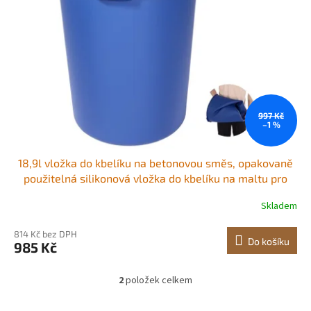
997 Kč
–1 %
18,9l vložka do kbelíku na betonovou směs, opakovaně
použitelná silikonová vložka do kbelíku na maltu pro
tenkovrstvé barvy a míchání epoxidových smísek,
Skladem
vysoce odolný míchač spárovací hmoty s
odstupňovanými měrkami, modrá
814 Kč bez DPH
Do košíku
985 Kč
2
položek celkem
O
v