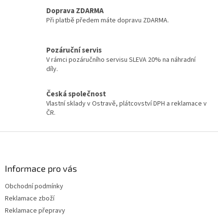
l
á
Doprava ZDARMA
d
Při platbě předem máte dopravu ZDARMA.
a
c
í
Pozáruční servis
p
V rámci pozáručního servisu SLEVA 20% na náhradní
r
díly.
v
k
y
Česká společnost
v
Vlastní sklady v Ostravě, plátcovství DPH a reklamace v
ý
ČR.
p
i
Z
s
á
u
p
a
Informace pro vás
t
Obchodní podmínky
í
Reklamace zboží
Reklamace přepravy