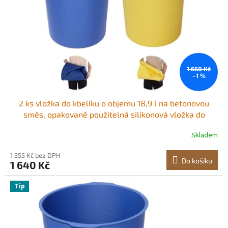
r
ů
o
d
u
k
t
ů
1 660 Kč
–1 %
2 ks vložka do kbelíku o objemu 18,9 l na betonovou
směs, opakovaně použitelná silikonová vložka do
kbelíku na maltu pro tenkovrstvé barvy a míchání
Skladem
epoxidových sítek na beton, vysoce odolná míchačka na
spárovací hmotu s rozměry, modrá a žlutá
1 355 Kč bez DPH
Do košíku
1 640 Kč
Tip