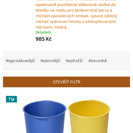
opakovaně použitelná silikonová vložka do
kbelíku na maltu pro tenkovrstvé barvy a
míchání epoxidových smísek, vysoce odolný
míchač spárovací hmoty s odstupňovanými
měrkami, modrá
Skladem
985 Kč
Ř
a
Nejprodávanější
Nejlevnější
Nejdražší
Abecedně
z
e
n
OTEVŘÍT FILTR
í
p
V
r
Tip
ý
o
p
d
i
u
s
k
p
t