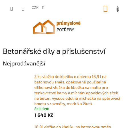
Přejít
NÁKUP
na
CZK
obsah
KOŠÍK
Betonářské díly a příslušenství
Nejprodávanější
2 ks vložka do kbelíku o objemu 18,9 l na
betonovou směs, opakovaně použitelná
silikonová vložka do kbelíku na maltu pro
tenkovrstvé barvy a míchání epoxidových sítek
na beton, vysoce odolná míchačka na spárovací
hmotu s rozměry, modrá a žlutá
Skladem
1 640 Kč
18,9l vložka do kbelíku na betonovou směs,