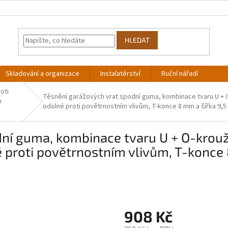
HLEDAT
Skladování a organizace
Instalatérství
Ruční nářadí
oti
Těsnění garážových vrat spodní guma, kombinace tvaru U + O
m
odolné proti povětrnostním vlivům, T-konce 8 mm a šířka 9,5
ní guma, kombinace tvaru U + O-kroužk
é proti povětrnostním vlivům, T-konce 
908 Kč