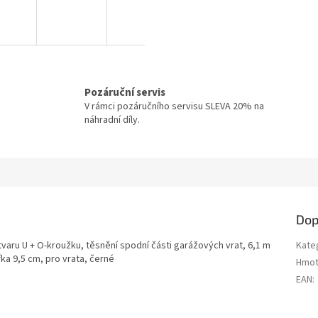
Pozáruční servis
V rámci pozáručního servisu SLEVA 20% na
náhradní díly.
Dop
aru U + O-kroužku, těsnění spodní části garážových vrat, 6,1 m
Kate
ka 9,5 cm, pro vrata, černé
Hmot
EAN
: