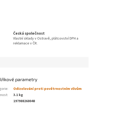
Česká společnost
Vlastní sklady v Ostravě, plátcovství DPH a
reklamace v ČR.
lňkové parametry
gorie
:
Odizolování proti povětrnostním vlivům
nost
:
3.1 kg
197988268048