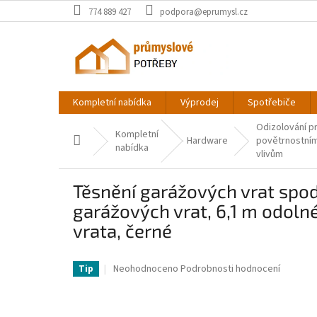
Přejít
774 889 427
podpora@eprumysl.cz
na
obsah
Kompletní nabídka
Výprodej
Spotřebiče
Odizolování pr
Kompletní
Domů
Hardware
povětrnostní
nabídka
vlivům
Těsnění garážových vrat spod
garážových vrat, 6,1 m odoln
vrata, černé
VV-JLMMMFT20FTW014VWV0-VV
Průměrné
Neohodnoceno
Podrobnosti hodnocení
Tip
hodnocení
produktu
je