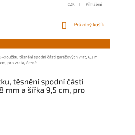
CZK
Přihlášení
NÁKUPNÍ
Prázdný košík
KOŠÍK
-kroužku, těsnění spodní části garážových vrat, 6,1 m
 cm, pro vrata, černé
u, těsnění spodní části
8 mm a šířka 9,5 cm, pro