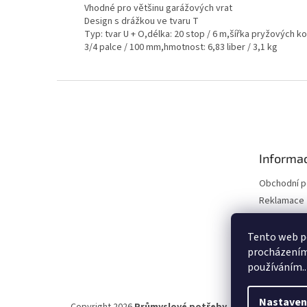
Vhodné pro většinu garážových vrat
Design s drážkou ve tvaru T
Typ: tvar U + O,délka: 20 stop / 6 m,šířka pryžových k
3/4 palce / 100 mm,hmotnost: 6,83 liber / 3,1 kg
Z
á
p
a
t
Informac
í
Obchodní 
Reklamace 
Reklamace 
Kontakty
Tento web po
procházením 
Moje objed
používáním..
Nastaven