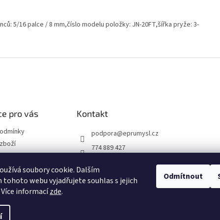
onců: 5/16 palce / 8 mm,číslo modelu položky: JN-20FT,šířka pryže: 3-
e pro vás
Kontakt
podmínky
podpora
@
eprumysl.cz
zboží
774 889 427
přepravy
užívá soubory cookie. Dalším
Odmítnout
tohoto webu vyjadřujete souhlas s jejich
návka
 Více informací
zde
.
í