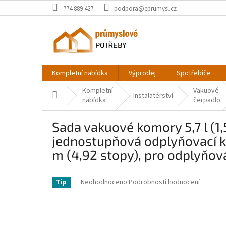
Přejít
774 889 427
podpora@eprumysl.cz
na
obsah
Kompletní nabídka
Výprodej
Spotřebiče
Kompletní
Vakuové
Domů
Instalatérství
nabídka
čerpadlo
Sada vakuové komory 5,7 l (1,
jednostupňová odplyňovací k
m (4,92 stopy), pro odplyňov
VV-ZKBZKTTZDJ141K08DV2-VV
Průměrné
Neohodnoceno
Podrobnosti hodnocení
Tip
hodnocení
produktu
je
0,0