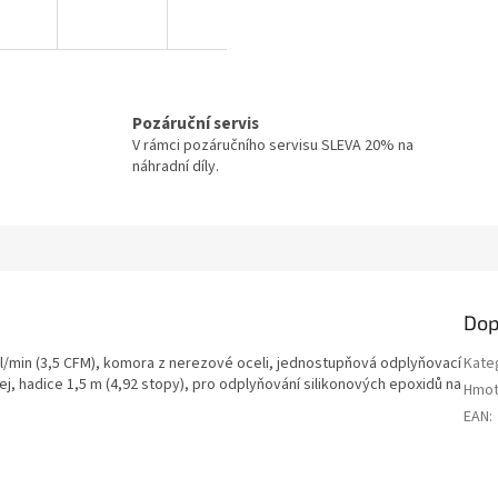
Pozáruční servis
V rámci pozáručního servisu SLEVA 20% na
náhradní díly.
Dop
 l/min (3,5 CFM), komora z nerezové oceli, jednostupňová odplyňovací
Kate
, hadice 1,5 m (4,92 stopy), pro odplyňování silikonových epoxidů na
Hmot
EAN
: