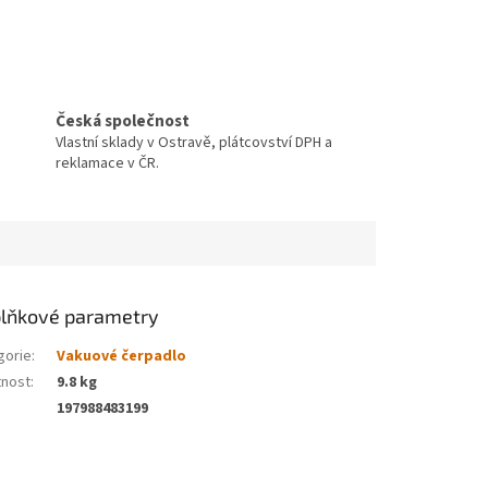
Česká společnost
Vlastní sklady v Ostravě, plátcovství DPH a
reklamace v ČR.
lňkové parametry
gorie
:
Vakuové čerpadlo
nost
:
9.8 kg
197988483199