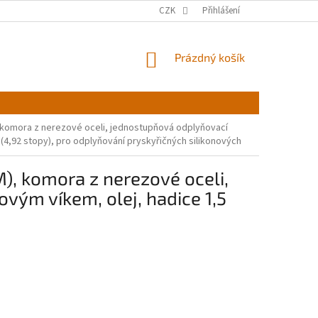
CZK
Přihlášení
NÁKUPNÍ
Prázdný košík
KOŠÍK
), komora z nerezové oceli, jednostupňová odplyňovací
(4,92 stopy), pro odplyňování pryskyřičných silikonových
M), komora z nerezové oceli,
ým víkem, olej, hadice 1,5