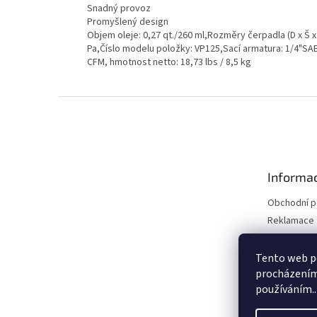
Snadný provoz
Promyšlený design
Objem oleje: 0,27 qt./260 ml,Rozměry čerpadla (D x Š x 
Pa,Číslo modelu položky: VP125,Sací armatura: 1/4"SA
CFM, hmotnost netto: 18,73 lbs / 8,5 kg
Z
á
p
a
t
Informac
í
Obchodní 
Reklamace 
Reklamace 
Kontakty
Tento web po
procházením 
Moje objed
používáním..