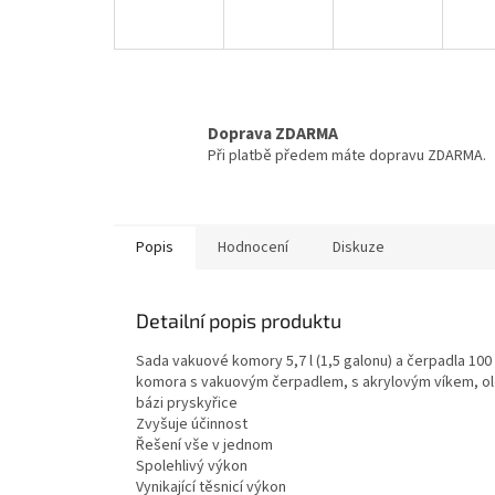
Doprava ZDARMA
Při platbě předem máte dopravu ZDARMA.
Popis
Hodnocení
Diskuze
Detailní popis produktu
Sada vakuové komory 5,7 l (1,5 galonu) a čerpadla 100
komora s vakuovým čerpadlem, s akrylovým víkem, olej
bázi pryskyřice
Zvyšuje účinnost
Řešení vše v jednom
Spolehlivý výkon
Vynikající těsnicí výkon