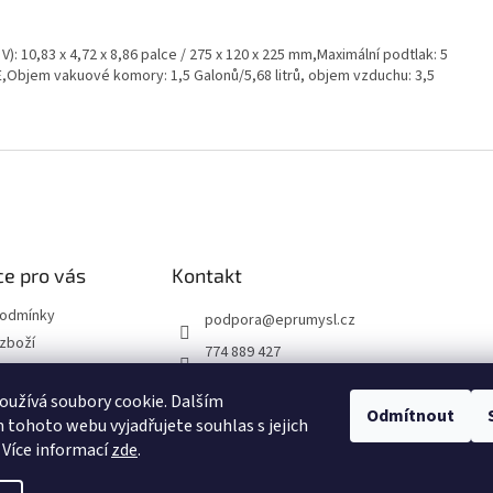
V): 10,83 x 4,72 x 8,86 palce / 275 x 120 x 225 mm,Maximální podtlak: 5
E,Objem vakuové komory: 1,5 Galonů/5,68 litrů, objem vzduchu: 3,5
e pro vás
Kontakt
podmínky
podpora
@
eprumysl.cz
zboží
774 889 427
přepravy
užívá soubory cookie. Dalším
Odmítnout
tohoto webu vyjadřujete souhlas s jejich
návka
 Více informací
zde
.