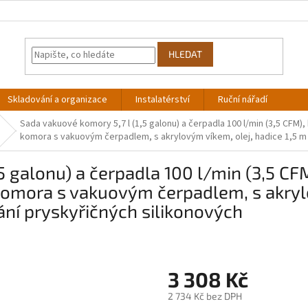
HLEDAT
Skladování a organizace
Instalatérství
Ruční nářadí
Sada vakuové komory 5,7 l (1,5 galonu) a čerpadla 100 l/min (3,5 CFM
komora s vakuovým čerpadlem, s akrylovým víkem, olej, hadice 1,5 m 
5 galonu) a čerpadla 100 l/min (3,5 CF
omora s vakuovým čerpadlem, s akrylov
ání pryskyřičných silikonových
3 308 Kč
2 734 Kč bez DPH