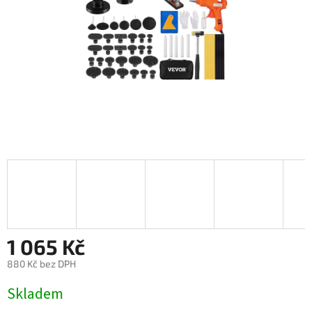
1 065 Kč
880 Kč bez DPH
Měrná
Skladem
cena: