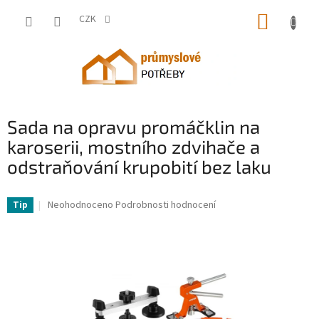
Přejít
NÁKUP
na
CZK
obsah
KOŠÍK
Sada na opravu promáčklin na
karoserii, mostního zdvihače a
odstraňování krupobití bez laku
VV-CSLBGJLJTJT56QGIOV2-VV
Průměrné
Neohodnoceno
Podrobnosti hodnocení
Tip
hodnocení
produktu
je
0,0
z
5
hvězdiček.