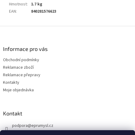
Hmotnost
:
1.7 kg
EAN
:
840281576623
Z
á
p
a
Informace pro vás
t
Obchodní podmínky
í
Reklamace zboží
Reklamace přepravy
Kontakty
Moje objednávka
Kontakt
podpora
@
eprumysl.cz
774 889 427