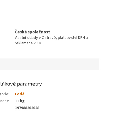
Česká společnost
Vlastní sklady v Ostravě, plátcovství DPH a
reklamace v ČR.
lňkové parametry
gorie
:
Lodě
nost
:
11 kg
197988202028