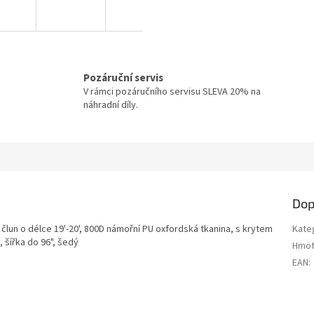
Pozáruční servis
V rámci pozáručního servisu SLEVA 20% na
náhradní díly.
Dop
člun o délce 19'-20', 800D námořní PU oxfordská tkanina, s krytem
Kate
 šířka do 96", šedý
Hmot
EAN
: