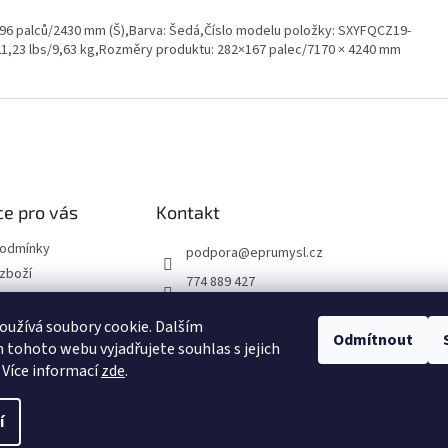
; 96 palců/2430 mm (Š),Barva: Šedá,Číslo modelu položky: SXYFQCZ19-
 21,23 lbs/9,63 kg,Rozměry produktu: 282×167 palec/7170 × 4240 mm
e pro vás
Kontakt
podmínky
podpora
@
eprumysl.cz
zboží
774 889 427
přepravy
užívá soubory cookie. Dalším
Odmítnout
tohoto webu vyjadřujete souhlas s jejich
návka
 Více informací
zde
.
í
hrazena.