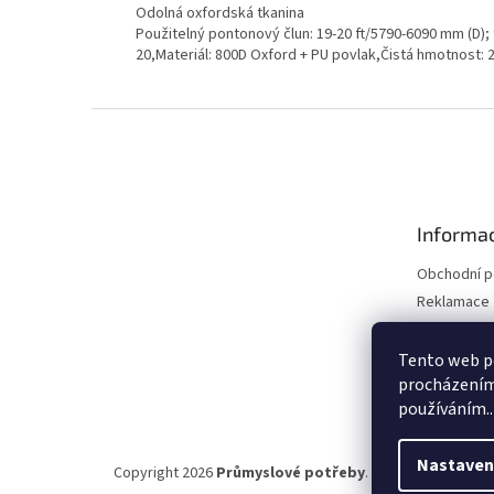
Odolná oxfordská tkanina
Použitelný pontonový člun: 19-20 ft/5790-6090 mm (D)
20,Materiál: 800D Oxford + PU povlak,Čistá hmotnost:
Z
á
p
a
t
Informac
í
Obchodní 
Reklamace 
Reklamace 
Kontakty
Tento web po
procházením 
Moje objed
používáním..
Nastaven
Copyright 2026
Průmyslové potřeby
. Všechna práva vy