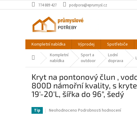
Přejít
774 889 427
podpora@eprumysl.cz
na
obsah
Kompletní nabídka
Výprodej
Spotřebiče
Kompletní
Sport a
Lodní
Domů
nabídka
outdoor
doprava
Kryt na pontonový člun , vodo
800D námořní kvality, s kryt
19'-20'L, šířka do 96", šedý
VV-FQCZX800D192KHIYZV0-VV
Průměrné
Neohodnoceno
Podrobnosti hodnocení
Tip
hodnocení
produktu
je
0,0