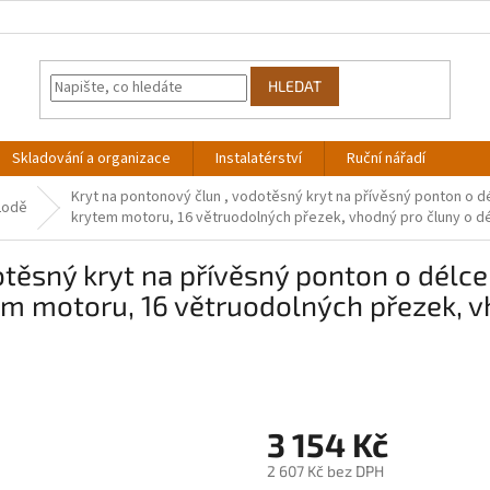
HLEDAT
Skladování a organizace
Instalatérství
Ruční nářadí
Kryt na pontonový člun , vodotěsný kryt na přívěsný ponton o dél
Lodě
krytem motoru, 16 větruodolných přezek, vhodný pro čluny o délc
těsný kryt na přívěsný ponton o délce 
em motoru, 16 větruodolných přezek, v
3 154 Kč
2 607 Kč bez DPH