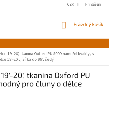
CZK
Přihlášení
NÁKUPNÍ
Prázdný košík
KOŠÍK
ce 19'-20', tkanina Oxford PU 800D námořní kvality, s
e 19'-20'L, šířka do 96", šedý
19'-20', tkanina Oxford PU
hodný pro čluny o délce