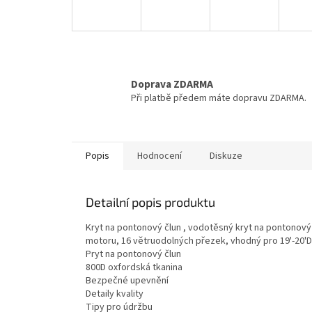
Doprava ZDARMA
Při platbě předem máte dopravu ZDARMA.
Popis
Hodnocení
Diskuze
Detailní popis produktu
Kryt na pontonový člun , vodotěsný kryt na pontonový 
motoru, 16 větruodolných přezek, vhodný pro 19'-20'D,
Pryt na pontonový člun
800D oxfordská tkanina
Bezpečné upevnění
Detaily kvality
Tipy pro údržbu