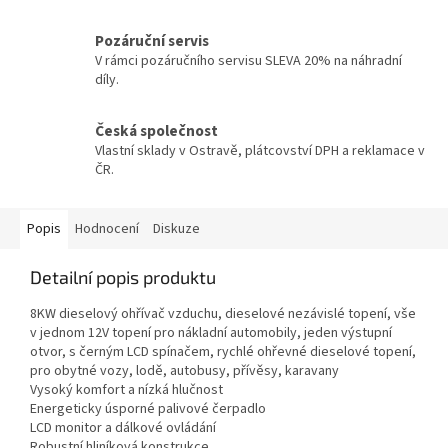
Pozáruční servis
V rámci pozáručního servisu SLEVA 20% na náhradní
díly.
Česká společnost
Vlastní sklady v Ostravě, plátcovství DPH a reklamace v
ČR.
Popis
Hodnocení
Diskuze
Detailní popis produktu
8KW dieselový ohřívač vzduchu, dieselové nezávislé topení, vše
v jednom 12V topení pro nákladní automobily, jeden výstupní
otvor, s černým LCD spínačem, rychlé ohřevné dieselové topení,
pro obytné vozy, lodě, autobusy, přívěsy, karavany
Vysoký komfort a nízká hlučnost
Energeticky úsporné palivové čerpadlo
LCD monitor a dálkové ovládání
Robustní hliníková konstrukce