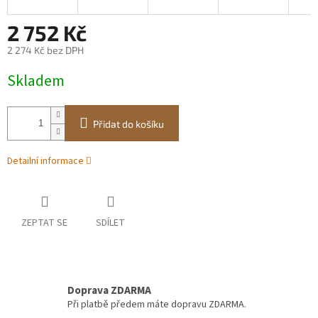
2 752 Kč
2 274 Kč bez DPH
Měrná
Skladem
cena:
Přidat do košíku
Detailní informace
ZEPTAT SE
SDÍLET
Doprava ZDARMA
Při platbě předem máte dopravu ZDARMA.