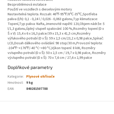
Bezproblémová instalace
Použití ve vozidlech s dieselovými motory
Nastavitelná teplota. Rozsah: 46℉-95℉/8℃-35℃,Spotřeba
paliva (l/h): 0,1 - 0,24 l / 0,026 - 0,063 galonu,Typ klimatizace:
Topení,Typ paliva: Nafta,Jmenovité napětí: 12V,Objem nádrže: 5
l/1,3 galonu,Úplný stupeň spalování: 100 %,Rozměry topení (D x
Š x V): 15,4 x 6 x 16,3 palce/39 x 15,3 x 41,5 cm,Rozměry
výfukového potrubí (D x Š): 59 x 2,5 cm/23,2 x 0,98 palce,Spínač:
LCD,Dosah dálkového ovládání: 98 stop/30 m,Provozní teplota:
-104℉~+176℉/-40 °C~+80 °C,Výkon topení: 8 kW, Rozměry
vstupního potrubí (D x Š): 50 x 2,5 cm / 19,7 x 0,98 palce, Rozměry
výstupního potrubí (D x Š): 70 x 7,6 cm / 27,6 x 2,99 palce
Doplňkové parametry
Kategorie
:
Plynové ohřívače
Hmotnost
:
9 kg
EAN
:
840281507788
Z
á