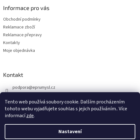
p
a
Informace pro vás
t
Obchodní podmínky
í
Reklamace zboží
Reklamace přepravy
Kontakty
Moje objednávka
Kontakt
podpora
@
eprumysl.cz
774 889 427
Tento web používá soubory cookie. Dalším procházením
tohoto webu vyjadřujete souhlas s jejich používáním.. Více
informací
zde
.
Nastavení
Vytvořil Shoptet