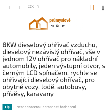
Přejít
NÁKUP
na
CZK
obsah
KOŠÍK
8KW dieselový ohřívač vzduchu,
dieselový nezávislý ohřívač, vše v
jednom 12V ohřívač pro nákladní
automobily, jeden výstupní otvor, s
černým LCD spínačem, rychle se
ohřívající dieselový ohřívač, pro
obytné vozy, lodě, autobusy,
přívěsy, karavany
VV-ZCJRQ8KWXKHYJKG01V0-VV
Průměrné
Neohodnoceno
Podrobnosti hodnocení
Tip
hodnocení