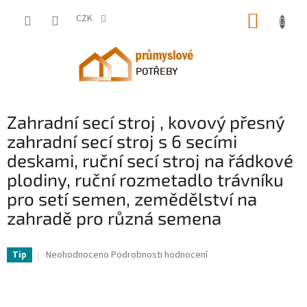
Přejít
NÁKUP
na
CZK
obsah
KOŠÍK
Zahradní secí stroj , kovový přesný
zahradní secí stroj s 6 secími
deskami, ruční secí stroj na řádkové
plodiny, ruční rozmetadlo trávníku
pro setí semen, zemědělství na
zahradě pro různá semena
VV-DLBZJHSCW6VPGDA4RV0-VV
Průměrné
Neohodnoceno
Podrobnosti hodnocení
Tip
hodnocení
produktu
je
0,0