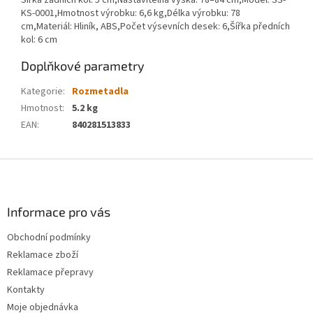
Šířka zadních kol: 5 cm,Nastavitelná výška: 78–84 cm,Model: SS-
KS-0001,Hmotnost výrobku: 6,6 kg,Délka výrobku: 78
cm,Materiál: Hliník, ABS,Počet výsevních desek: 6,Šířka předních
kol: 6 cm
Doplňkové parametry
Kategorie
:
Rozmetadla
Hmotnost
:
5.2 kg
EAN
:
840281513833
Z
á
p
a
Informace pro vás
t
Obchodní podmínky
í
Reklamace zboží
Reklamace přepravy
Kontakty
Moje objednávka