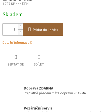
1 727 Kč bez DPH
Měrná
Skladem
cena:
Přidat do košíku
Detailní informace
ZEPTAT SE
SDÍLET
Doprava ZDARMA
Při platbě předem máte dopravu ZDARMA.
Pozáruční servis