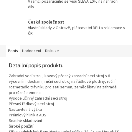
V rámci pozáručního servisu SLEVA 20% na náhradní
díly.
Česká společnost
Vlastní sklady v Ostravě, plátcovství DPH a reklamace v
ČR.
Popis
Hodnocení
Diskuze
Detailní popis produktu
Zahradní secí stroj , kovový přesný zahradní secí stroj s 6
výsevními deskami, ruční secí stroj na řádkové plodiny, ruční
rozmetadlo trávníku pro setí semen, zemědělství na zahradě
pro různá semena
Vysoce účinný zahradní secí stroj
Přesný řádkový secí stroj
Nastavitelná výška
Prémiový hliník a ABS
Snadné skladování
Široké použití