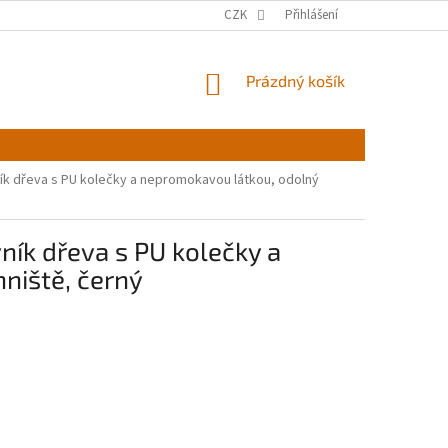
CZK
Přihlášení
NÁKUPNÍ
Prázdný košík
KOŠÍK
vník dřeva s PU kolečky a nepromokavou látkou, odolný
vník dřeva s PU kolečky a
niště, černý