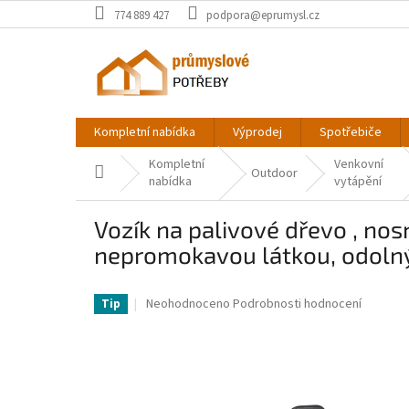
Přejít
774 889 427
podpora@eprumysl.cz
na
obsah
Kompletní nabídka
Výprodej
Spotřebiče
Kompletní
Venkovní
Domů
Outdoor
nabídka
vytápění
Vozík na palivové dřevo , nosn
nepromokavou látkou, odolný 
VV-DCCH43XH27XWHHAHJV0-VV
Průměrné
Neohodnoceno
Podrobnosti hodnocení
Tip
hodnocení
produktu
je
0,0
z
5