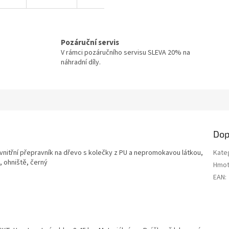
Pozáruční servis
V rámci pozáručního servisu SLEVA 20% na
náhradní díly.
Dop
 vnitřní přepravník na dřevo s kolečky z PU a nepromokavou látkou,
Kate
, ohniště, černý
Hmot
EAN
: