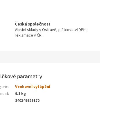
Česká společnost
Vlastní sklady v Ostravě, plátcovství DPH a
reklamace v ČR.
lňkové parametry
gorie
:
Venkovní vytápění
nost
:
9.1 kg
840349929170