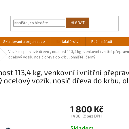
HLEDAT
Skladování a organizace
Instalatérství
Ruční nářadí
Vozík na palivové dřevo , nosnost 113,4 kg, venkovní i vnitřní přepra
ocelový vozík, nosič dřeva do krbu, ohniště, černý
ost 113,4 kg, venkovní i vnitřní přepra
ocelový vozík, nosič dřeva do krbu, oh
1 800 Kč
1 488 Kč bez DPH
Měrná
Skladem