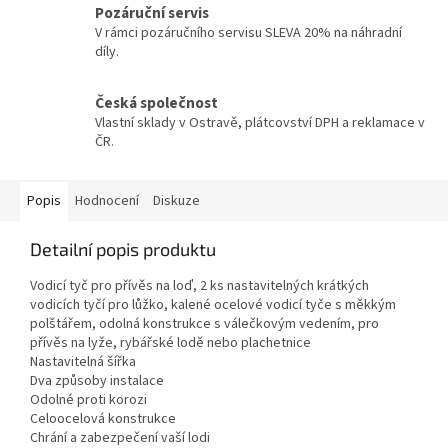
Pozáruční servis
V rámci pozáručního servisu SLEVA 20% na náhradní
díly.
Česká společnost
Vlastní sklady v Ostravě, plátcovství DPH a reklamace v
ČR.
Popis
Hodnocení
Diskuze
Detailní popis produktu
Vodicí tyč pro přívěs na loď, 2 ks nastavitelných krátkých
vodicích tyčí pro lůžko, kalené ocelové vodicí tyče s měkkým
polštářem, odolná konstrukce s válečkovým vedením, pro
přívěs na lyže, rybářské lodě nebo plachetnice
Nastavitelná šířka
Dva způsoby instalace
Odolné proti korozi
Celoocelová konstrukce
Chrání a zabezpečení vaší lodi