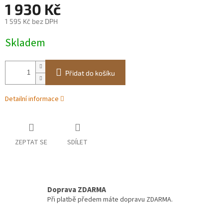
1 930 Kč
1 595 Kč bez DPH
Měrná
Skladem
cena:
Přidat do košíku
Detailní informace
ZEPTAT SE
SDÍLET
Doprava ZDARMA
Při platbě předem máte dopravu ZDARMA.