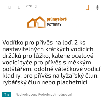
Přejít
NÁKUP
na
CZK
obsah
KOŠÍK
Vodítko pro přívěs na loď, 2 ks
nastavitelných krátkých vodicích
držáků pro lůžko, kalené ocelové
vodicí tyče pro přívěs s měkkým
polštářem, odolné válečkové vodicí
kladky, pro přívěs na lyžařský člun,
rybářský člun nebo plachetnici
VV-CTCDGTXTX000ZAVY0V0-VV
Průměrné
Neohodnoceno
Podrobnosti hodnocení
Tip
hodnocení
produktu