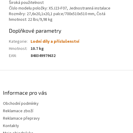
Široká použitelnost
Číslo modelu položky: XSJ23-F07, Jednostranná instalace
Rozměry: 27,6x20,1x20,1 palce/700x510x510 mm, Čistá
hmotnost: 22 lbs/9,98 kg
Doplňkové parametry
Kategorie
:
Lodní díly a příslušenství
Hmotnost
:
10.7 kg
EAN
:
840349979632
Z
á
p
a
Informace pro vás
t
Obchodní podmínky
í
Reklamace zboží
Reklamace přepravy
Kontakty