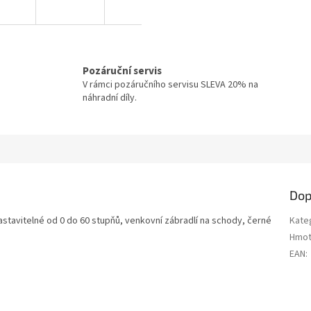
Pozáruční servis
V rámci pozáručního servisu SLEVA 20% na
náhradní díly.
Dop
astavitelné od 0 do 60 stupňů, venkovní zábradlí na schody, černé
Kate
Hmot
EAN
: