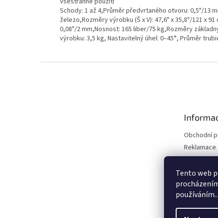
Všestranné použití
Schody: 1 až 4,Průměr předvrtaného otvoru: 0,5"/13 mm
železo,Rozměry výrobku (Š x V): 47,6" x 35,8"/121 x 91
0,08"/2 mm,Nosnost: 165 liber/75 kg,Rozměry základny
výrobku: 3,5 kg, Nastavitelný úhel: 0–45°, Průměr trubi
Z
á
p
a
t
Informac
í
Obchodní 
Reklamace 
Reklamace 
Kontakty
Tento web po
procházením 
Moje objed
používáním..