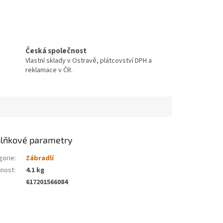
Česká společnost
Vlastní sklady v Ostravě, plátcovství DPH a
reklamace v ČR.
lňkové parametry
gorie
:
Zábradlí
nost
:
4.1 kg
617201566084