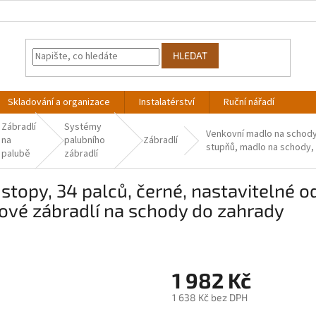
HLEDAT
Skladování a organizace
Instalatérství
Ruční nářadí
Zábradlí
Systémy
Venkovní madlo na schody,
na
palubního
Zábradlí
stupňů, madlo na schody, 
palubě
zábradlí
stopy, 34 palců, černé, nastavitelné o
kové zábradlí na schody do zahrady
1 982 Kč
1 638 Kč bez DPH