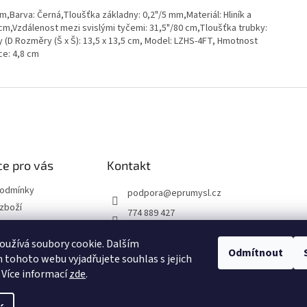
,Barva: Černá,Tloušťka základny: 0,2"/5 mm,Materiál: Hliník a
 cm,Vzdálenost mezi svislými tyčemi: 31,5"/80 cm,Tloušťka trubky:
 (D Rozměry (Š x Š): 13,5 x 13,5 cm, Model: LZHS-4FT, Hmotnost
ce: 4,8 cm
e pro vás
Kontakt
podmínky
podpora
@
eprumysl.cz
zboží
774 889 427
přepravy
užívá soubory cookie. Dalším
Odmítnout
tohoto webu vyjadřujete souhlas s jejich
návka
 Více informací
zde
.