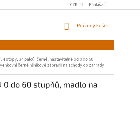
CZK
Přihlášení
NÁKUPNÍ
Prázdný košík
KOŠÍK
 4 stopy, 34 palců, černé, nastavitelné od 0 do 60
venkovní černé hliníkové zábradlí na schody do zahrady
d 0 do 60 stupňů, madlo na