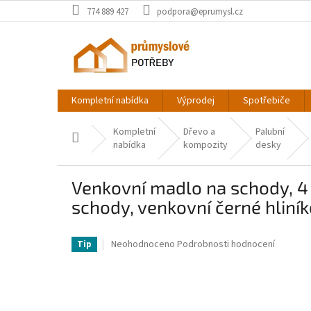
Přejít
774 889 427
podpora@eprumysl.cz
na
obsah
Kompletní nabídka
Výprodej
Spotřebiče
Kompletní
Dřevo a
Palubní
Domů
nabídka
kompozity
desky
Venkovní madlo na schody, 4 
schody, venkovní černé hliní
VV-LZLTFS4YCYGHSDLZ1V0-VV
Průměrné
Neohodnoceno
Podrobnosti hodnocení
Tip
hodnocení
produktu
je
0,0
z