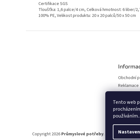
Certifikace SGS
Tloušťka: 1,6 palce/4 cm, Celková hmotnost: 6 liber/2,7
100% PE, Velikost produktu: 20 x 20 palců/50 x 50 cm
Z
á
p
a
t
Informac
í
Obchodní 
Reklamace 
Reklamace 
Kontakty
Tento web po
procházením 
Moje objed
používáním..
Nastaven
Copyright 2026
Průmyslové potřeby
. Všechna práva vy