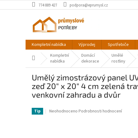
Přejít
774 889 427
podpora@eprumysl.cz
na
obsah
Kompletní nabídka
Výprodej
Spotřebiče
Kompletní
Domácí
Umělé
Domů
nabídka
dekorace
rostliny
Umělý zimostrázový panel UV 
zeď 20" x 20" 4 cm zelená tra
venkovní zahradu a dvůr
VV-MLCZWQ6PC20X20001V0-VV
Průměrné
Neohodnoceno
Podrobnosti hodnocení
Tip
hodnocení
produktu
je
0,0