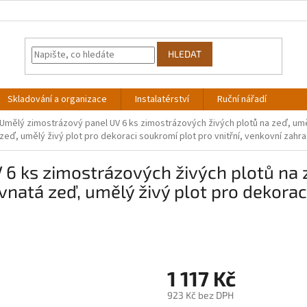
HLEDAT
Skladování a organizace
Instalatérství
Ruční nářadí
Umělý zimostrázový panel UV 6 ks zimostrázových živých plotů na zeď, uměl
zeď, umělý živý plot pro dekoraci soukromí plot pro vnitřní, venkovní zahr
6 ks zimostrázových živých plotů na 
vnatá zeď, umělý živý plot pro dekoraci
1 117 Kč
923 Kč bez DPH