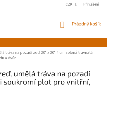
CZK
Přihlášení
NÁKUPNÍ
Prázdný košík
KOŠÍK
á tráva na pozadí zeď 20" x 20" 4 cm zelená travnatá
adu a dvůr
zeď, umělá tráva na pozadí
 soukromí plot pro vnitřní,