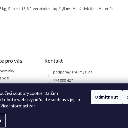
 kg, Plocha: 16,6 čtverečních stop/1,5 m², Množství: 6 ks, Materiál:
e pro vás
Kontakt
podmínky
podpora
@
eprumysl.cz
zboží
774 889 427
přepravy
užívá soubory cookie. Dalším
Odmítnout
tohoto webu vyjadřujete souhlas s jejich
návka
 Více informací
zde
.
í
hrazena.