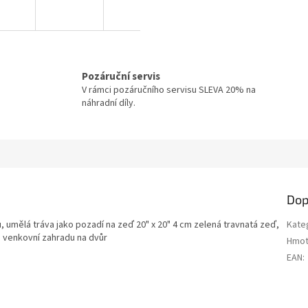
Pozáruční servis
V rámci pozáručního servisu SLEVA 20% na
náhradní díly.
Dop
, umělá tráva jako pozadí na zeď 20" x 20" 4 cm zelená travnatá zeď,
Kate
 i venkovní zahradu na dvůr
Hmot
EAN
: