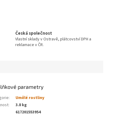
Česká společnost
Vlastní sklady v Ostravě, plátcovství DPH a
reklamace v ČR.
lňkové parametry
gorie
:
Umělé rostliny
nost
:
3.8 kg
617201553954