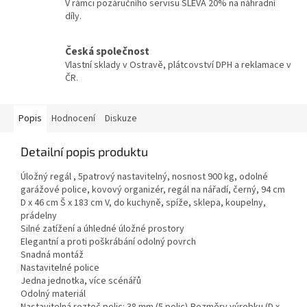
V rámci pozáručního servisu SLEVA 20% na náhradní
díly.
Česká společnost
Vlastní sklady v Ostravě, plátcovství DPH a reklamace v
ČR.
Popis
Hodnocení
Diskuze
Detailní popis produktu
Úložný regál , 5patrový nastavitelný, nosnost 900 kg, odolné
garážové police, kovový organizér, regál na nářadí, černý, 94 cm
D x 46 cm Š x 183 cm V, do kuchyně, spíže, sklepa, koupelny,
prádelny
Silné zatížení a úhledné úložné prostory
Elegantní a proti poškrábání odolný povrch
Snadná montáž
Nastavitelné police
Jedna jednotka, více scénářů
Odolný materiál