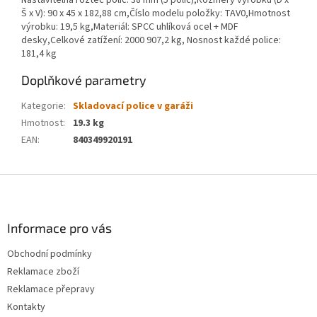
Nastavitelná rozteč polic: 38 mm (5 polic),Rozměry výrobku (D x
Š x V): 90 x 45 x 182,88 cm,Číslo modelu položky: TAV0,Hmotnost
výrobku: 19,5 kg,Materiál: SPCC uhlíková ocel + MDF
desky,Celkové zatížení: 2000 907,2 kg, Nosnost každé police:
181,4 kg
Doplňkové parametry
Kategorie
:
Skladovací police v garáži
Hmotnost
:
19.3 kg
EAN
:
840349920191
Z
á
p
a
Informace pro vás
t
Obchodní podmínky
í
Reklamace zboží
Reklamace přepravy
Kontakty