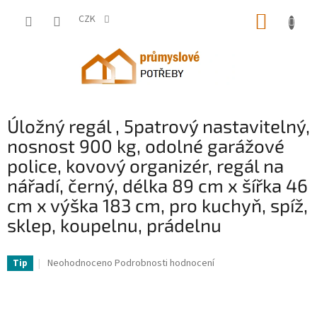
Přejít
NÁKUP
na
CZK
obsah
KOŠÍK
Úložný regál , 5patrový nastavitelný,
nosnost 900 kg, odolné garážové
police, kovový organizér, regál na
nářadí, černý, délka 89 cm x šířka 46
cm x výška 183 cm, pro kuchyň, spíž,
sklep, koupelnu, prádelnu
VV-SXHJC18DX36WX7LTAV0-VV
Průměrné
Neohodnoceno
Podrobnosti hodnocení
Tip
hodnocení
produktu
je
0,0