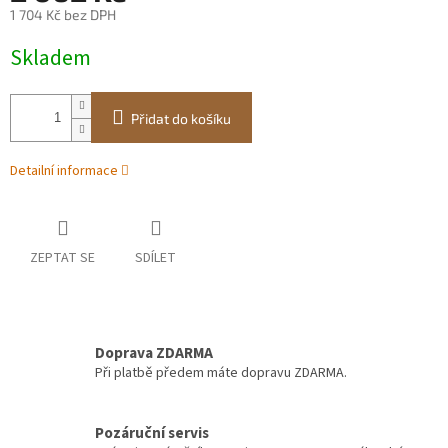
1 704 Kč bez DPH
Měrná
Skladem
cena:
Přidat do košíku
Detailní informace
ZEPTAT SE
SDÍLET
Doprava ZDARMA
Při platbě předem máte dopravu ZDARMA.
Pozáruční servis