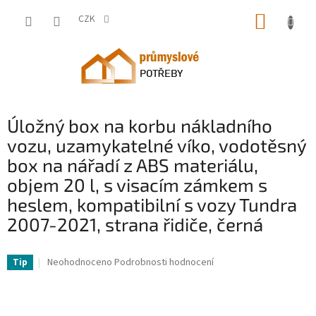
Přejít
NÁKUP
na
CZK
obsah
KOŠÍK
Úložný box na korbu nákladního
vozu, uzamykatelné víko, vodotěsný
box na nářadí z ABS materiálu,
objem 20 l, s visacím zámkem s
heslem, kompatibilní s vozy Tundra
2007-2021, strana řidiče, černá
VV-KTOYOTATUNDRAVZRWV0-VV
Průměrné
Neohodnoceno
Podrobnosti hodnocení
Tip
hodnocení
produktu
je
0,0