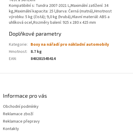
Test a seřízení
Kompatibilní s: Tundra 2007-2021 L,Maximální zatížení: 34
kg,Maximální kapacita: 25 l,Barva: Černá (matná),Hmotnost
výrobku: 5 kg (čistá); 9,0 kg (hrubá),Hlavní materiál: ABS a
uhlíková ocel,Rozměry balení: 925 x 280 x 425 mm
Doplňkové parametry
Kategorie
:
Boxy na nářadí pro nákladní automobily
Hmotnost
:
8.7 kg
EAN
:
840281545414
Z
á
p
a
Informace pro vás
t
Obchodní podmínky
í
Reklamace zboží
Reklamace přepravy
Kontakty