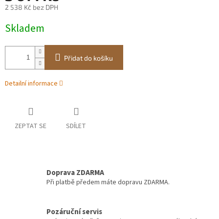
2 538 Kč bez DPH
Měrná
Skladem
cena:
Přidat do košíku
Detailní informace
ZEPTAT SE
SDÍLET
Doprava ZDARMA
Při platbě předem máte dopravu ZDARMA.
Pozáruční servis