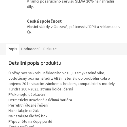
V rámci pozáručního servisu SLEVA 20% na náhradní
díly.
Česká společnost
Vlastní sklady v Ostravě, plátcovství DPH a reklamace v
ČR.
Popis
Hodnocení
Diskuze
Detailní popis produktu
Úložný box na korbu nákladního vozu, uzamykatelné víko,
vodotěsný box na nářadí z ABS materiálu do podběhu kola o
objemu 20 l s visacím zámkem s heslem, kompatibilní s modely
Tundra 2007-2021, strana řidiče, černá
Překonejte očekávání
Hermeticky uzavřená a účinná bariéra
Perfektní úložné řešení
Nainstalujte držák
Nainstalujte úložný box
Připevněte na čepy pantů