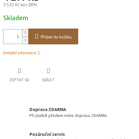
3 535 Kč bez DPH
Měrná
Skladem
cena:
Přidat do košíku
Detailní informace
ZEPTAT SE
SDÍLET
Doprava ZDARMA
Při platbě předem máte dopravu ZDARMA.
Pozáruční servis