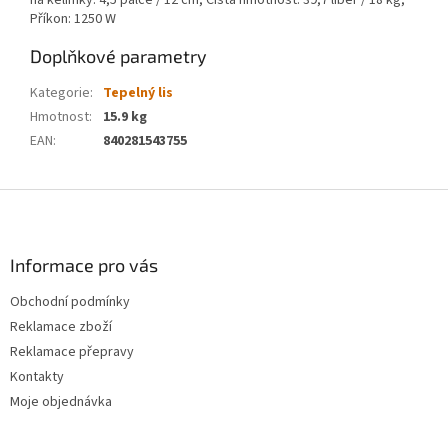
na kelímky: 4,5 palce / 12 cm, Čistá hmotnost: 39,7 liber / 18 kg,
Příkon: 1250 W
Doplňkové parametry
Kategorie
:
Tepelný lis
Hmotnost
:
15.9 kg
EAN
:
840281543755
Z
á
p
a
Informace pro vás
t
Obchodní podmínky
í
Reklamace zboží
Reklamace přepravy
Kontakty
Moje objednávka