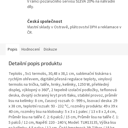
V rámci pozáručního servisu SLEVA 20% na náhradní
díly.
Česká společnost
Vlastní sklady v Ostravě, plátcovství DPH a reklamace v
ČR.
Popis
Hodnocení
Diskuze
Detailní popis produktu
Teplolis , 5v1 termolis, 30,48 x 38,1 cm, sublimační tiskárna s
rychlým ohřevem, digitální přesná regulace teploty, vinylový
termolis na trička, talíře, hrnky, kelímky, 1250 W, přehledný
displej, výklopný o 360°, 2 tepelně izolační podložky, teflonová
deska, dvojitý ochranný kryt proti tlaku, stabilní provoz, průměr
lisu na kelímky: 8 cm, časový rozsah: 0 - 999 s, lisovací deska: 29
x 38 cm, teplotní rozsah: 93 - 232 °C, rozměry produktu: 49 x 39 x
40 cm, rozměry lisu na klobouky: 5 x 3 x 1 palec / 13 x 8 x 2,4 cm,
Průměr lisu na talíře č. 2: 6 palců / 15 cm, Průměr lisu na talíře č. 1:
5 palců / 12 cm, Napětí: 220 - 240 V, Model: TLM13135, Výška lisu