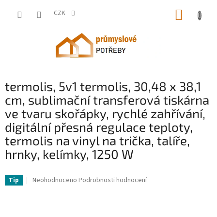
Přejít
NÁKUP
na
CZK
obsah
KOŠÍK
termolis, 5v1 termolis, 30,48 x 38,1
cm, sublimační transferová tiskárna
ve tvaru skořápky, rychlé zahřívání,
digitální přesná regulace teploty,
termolis na vinyl na trička, talíře,
hrnky, kelímky, 1250 W
VV-FTSDG1215220VYQJDV2-VV
Průměrné
Neohodnoceno
Podrobnosti hodnocení
Tip
hodnocení
produktu
je
0,0