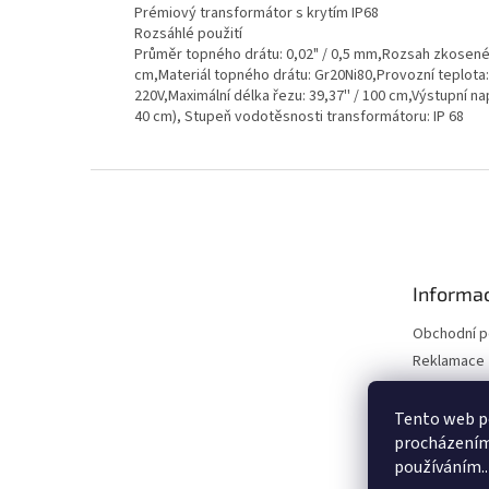
Prémiový transformátor s krytím IP68
Rozsáhlé použití
Průměr topného drátu: 0,02" / 0,5 mm,Rozsah zkoseného 
cm,Materiál topného drátu: Gr20Ni80,Provozní teplota: 
220V,Maximální délka řezu: 39,37'' / 100 cm,Výstupní n
40 cm), Stupeň vodotěsnosti transformátoru: IP 68
Z
á
p
a
t
Informac
í
Obchodní 
Reklamace 
Reklamace 
Kontakty
Tento web po
procházením 
Moje objed
používáním..