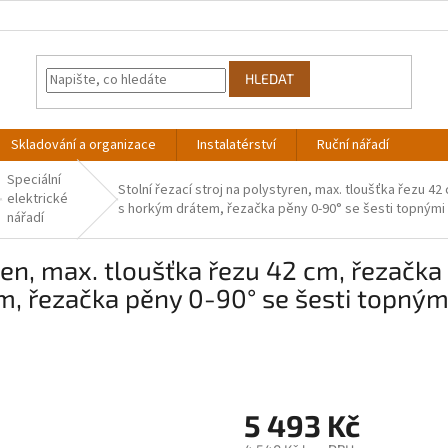
HLEDAT
Skladování a organizace
Instalatérství
Ruční nářadí
Speciální
Stolní řezací stroj na polystyren, max. tloušťka řezu 
elektrické
s horkým drátem, řezačka pěny 0-90° se šesti topnými 
nářadí
yren, max. tloušťka řezu 42 cm, řezačka
, řezačka pěny 0-90° se šesti topnými
5 493 Kč