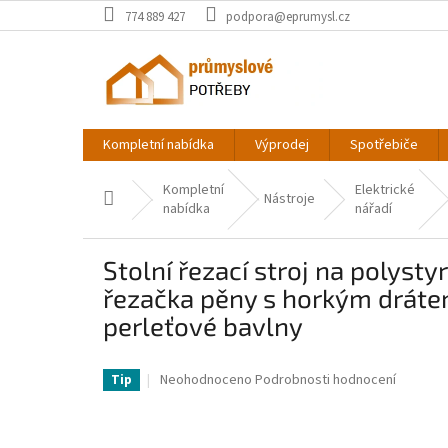
Přejít
774 889 427
podpora@eprumysl.cz
na
obsah
Kompletní nabídka
Výprodej
Spotřebiče
Kompletní
Elektrické
Domů
Nástroje
nabídka
nářadí
Stolní řezací stroj na polyst
řezačka pěny s horkým drátem
perleťové bavlny
VV-PQGJZMSO115CMJ7VLV2-VV
Průměrné
Neohodnoceno
Podrobnosti hodnocení
Tip
hodnocení
produktu
je