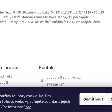
řezu: 0 - 90°,Rozměry položky: 54,33" x 13,78" x 5,91" / 138 x 35 x 15
360℃ / 680℉,Materiál rámu: Hliníková slitina,Vstupní napětí:
apětí: 38 V, Výkon: 200 W, Maximální tloušťka řezu: 42 cm (doporučeno
e pro vás
Kontakt
podmínky
podpora
@
eprumysl.cz
zboží
774 889 427
přepravy
užívá soubory cookie. Dalším
Odmítnout
tohoto webu vyjadřujete souhlas s jejich
návka
 Více informací
zde
.