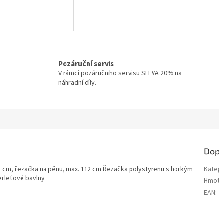
Pozáruční servis
V rámci pozáručního servisu SLEVA 20% na
náhradní díly.
Dop
u 42 cm, řezačka na pěnu, max. 112 cm Řezačka polystyrenu s horkým
Kate
erleťové bavlny
Hmot
EAN
: