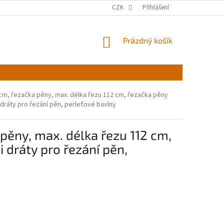
CZK
Přihlášení
NÁKUPNÍ
Prázdný košík
KOŠÍK
42 cm, řezačka pěny, max. délka řezu 112 cm, řezačka pěny
dráty pro řezání pěn, perleťové bavlny
 pěny, max. délka řezu 112 cm,
 dráty pro řezání pěn,