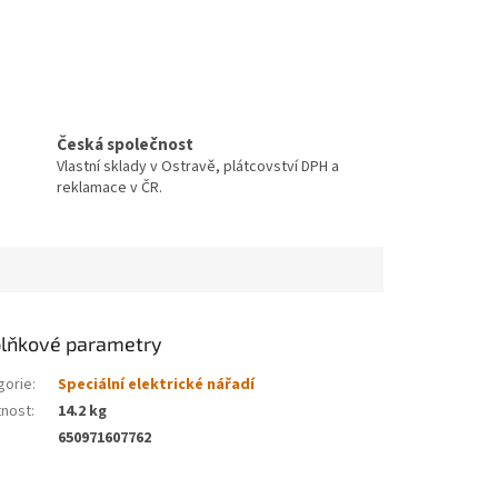
Česká společnost
Vlastní sklady v Ostravě, plátcovství DPH a
reklamace v ČR.
lňkové parametry
gorie
:
Speciální elektrické nářadí
nost
:
14.2 kg
650971607762