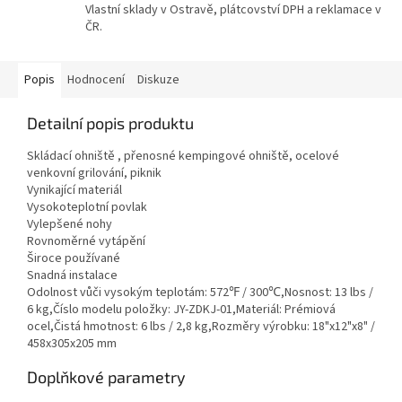
Vlastní sklady v Ostravě, plátcovství DPH a reklamace v
ČR.
Popis
Hodnocení
Diskuze
Detailní popis produktu
Skládací ohniště , přenosné kempingové ohniště, ocelové
venkovní grilování, piknik
Vynikající materiál
Vysokoteplotní povlak
Vylepšené nohy
Rovnoměrné vytápění
Široce používané
Snadná instalace
Odolnost vůči vysokým teplotám: 572℉ / 300℃,Nosnost: 13 lbs /
6 kg,Číslo modelu položky: JY-ZDKJ-01,Materiál: Prémiová
ocel,Čistá hmotnost: 6 lbs / 2,8 kg,Rozměry výrobku: 18"x12"x8" /
458x305x205 mm
Doplňkové parametry