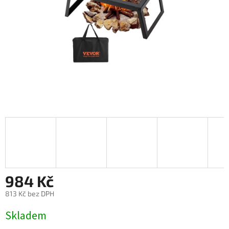
984 Kč
813 Kč bez DPH
Měrná
Skladem
cena: