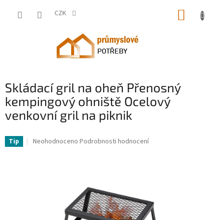
Přejít
NÁKUP
na
CZK
obsah
KOŠÍK
Skládací gril na oheň Přenosný
kempingový ohniště Ocelový
venkovní gril na piknik
VV-ZDYYKJZDG18120J5TV0-VV
Průměrné
Neohodnoceno
Podrobnosti hodnocení
Tip
hodnocení
produktu
je
0,0
z
5
hvězdiček.