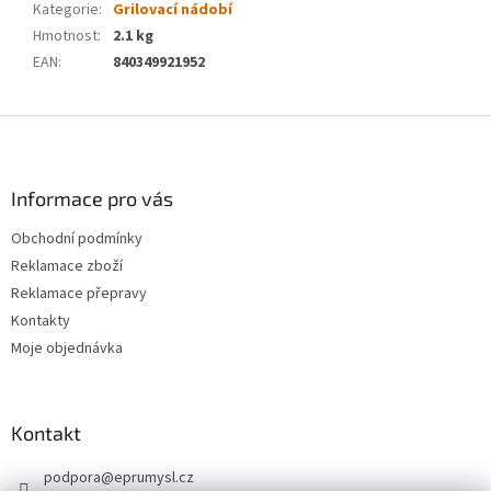
Kategorie
:
Grilovací nádobí
Hmotnost
:
2.1 kg
EAN
:
840349921952
Z
á
p
a
Informace pro vás
t
Obchodní podmínky
í
Reklamace zboží
Reklamace přepravy
Kontakty
Moje objednávka
Kontakt
podpora
@
eprumysl.cz