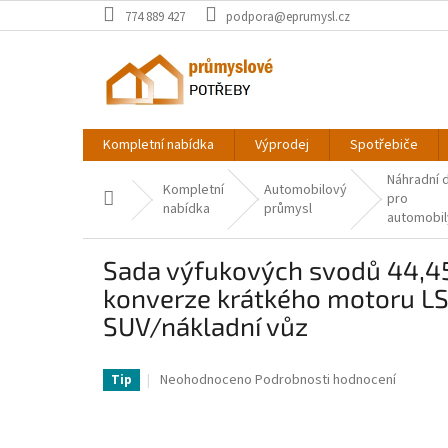
Přejít
774 889 427
podpora@eprumysl.cz
na
obsah
Kompletní nabídka
Výprodej
Spotřebiče
Náhradní d
Kompletní
Automobilový
Domů
pro
nabídka
průmysl
automobil
Sada výfukových svodů 44,45
konverze krátkého motoru LS
SUV/nákladní vůz
VV-LS1-2-3-6LS-QJQG1V0-VV
Průměrné
Neohodnoceno
Podrobnosti hodnocení
Tip
hodnocení
produktu
je