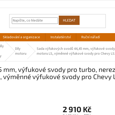
HLEDAT
Skladování a organizace
Instalatérství
Ruční nářadí
íly
Díly
Sada výfukových svodů 44,45 mm, výfukové svody
motoru
motoru LS, výměnné výfukové svody pro Chevy LS1
y
 mm, výfukové svody pro turbo, nere
, výměnné výfukové svody pro Chevy L
2 910 Kč