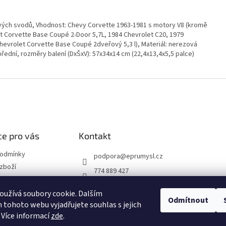
vých svodů, Vhodnost: Chevy Corvette 1963-1981 s motory V8 (kromě
t Corvette Base Coupé 2-Door 5,7L, 1984 Chevrolet C20, 1979
hevrolet Corvette Base Coupé 2dveřový 5,3 l), Materiál: nerezová
přední, rozměry balení (DxŠxV): 57x34x14 cm (22,4x13,4x5,5 palce)
e pro vás
Kontakt
podmínky
podpora
@
eprumysl.cz
zboží
774 889 427
přepravy
užívá soubory cookie. Dalším
Odmítnout
tohoto webu vyjadřujete souhlas s jejich
návka
 Více informací
zde
.