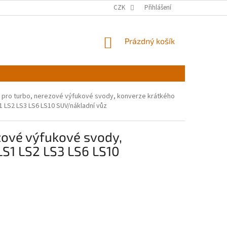
CZK
Přihlášení
NÁKUPNÍ
Prázdný košík
KOŠÍK
 pro turbo, nerezové výfukové svody, konverze krátkého
 LS2 LS3 LS6 LS10 SUV/nákladní vůz
zové výfukové svody,
S1 LS2 LS3 LS6 LS10