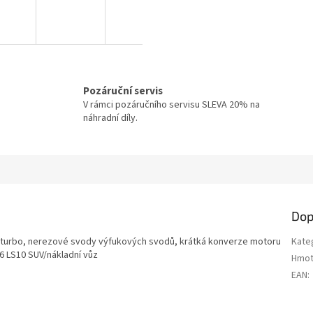
Pozáruční servis
V rámci pozáručního servisu SLEVA 20% na
náhradní díly.
Dop
turbo, nerezové svody výfukových svodů, krátká konverze motoru
Kate
 LS10 SUV/nákladní vůz
Hmot
EAN
: