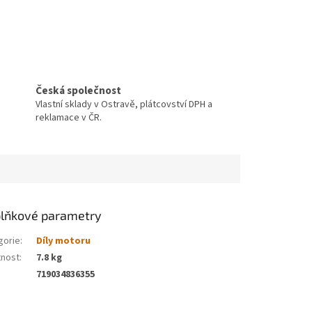
Česká společnost
Vlastní sklady v Ostravě, plátcovství DPH a
reklamace v ČR.
lňkové parametry
gorie
:
Díly motoru
nost
:
7.8 kg
719034836355