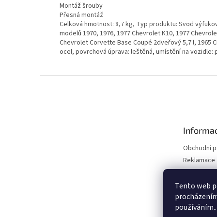
Montáž šrouby
Přesná montáž
Celková hmotnost: 8,7 kg, Typ produktu: Svod výfuko
modelů 1970, 1976, 1977 Chevrolet K10, 1977 Chevrole
Chevrolet Corvette Base Coupé 2dveřový 5,7 l, 1965 C
ocel, povrchová úprava: leštěná, umístění na vozidle: 
Z
á
p
a
t
Informac
í
Obchodní 
Reklamace 
Reklamace 
Kontakty
Tento web po
procházením 
Moje objed
používáním..