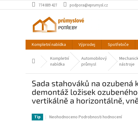
Přejít
774 889 427
podpora@eprumysl.cz
na
obsah
Kompletní nabídka
Výprodej
Spotřebiče
Kompletní
Automobilový
Mechanic
Domů
nabídka
průmysl
nástroje
Sada stahováků na ozubená ko
demontáž ložisek ozubeného k
vertikálně a horizontálně, vněj
VV-ZSLMJ237INCH3C9JFV0-VV
Průměrné
Neohodnoceno
Podrobnosti hodnocení
Tip
hodnocení
produktu
je