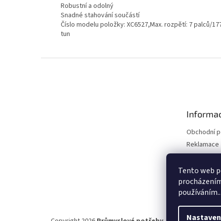
Robustní a odolný
Snadné stahování součástí
Číslo modelu položky: XC6527,Max. rozpětí: 7 palců/177,
tun
Z
á
p
a
t
Informac
í
Obchodní 
Reklamace 
Reklamace 
Kontakty
Tento web po
procházením 
Moje objed
používáním..
Nastaven