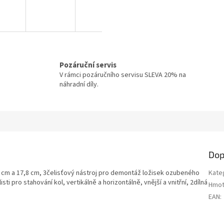
Pozáruční servis
V rámci pozáručního servisu SLEVA 20% na
náhradní díly.
Dop
 cm a 17,8 cm, 3čelisťový nástroj pro demontáž ložisek ozubeného
Kate
i pro stahování kol, vertikálně a horizontálně, vnější a vnitřní, 2dílná
Hmot
EAN
: