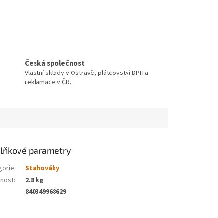
Česká společnost
Vlastní sklady v Ostravě, plátcovství DPH a
reklamace v ČR.
lňkové parametry
gorie
:
Stahováky
nost
:
2.8 kg
840349968629