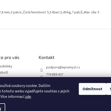
8 mm,3 palce:,Čistá hmotnost: 5,5 liber/2,49 kg,7 palců:,Max. síla: 5
e pro vás
Kontakt
podmínky
podpora
@
eprumysl.cz
zboží
774 889 427
přepravy
užívá soubory cookie. Dalším
Odmítnout
tohoto webu vyjadřujete souhlas s jejich
návka
 Více informací
zde
.
í