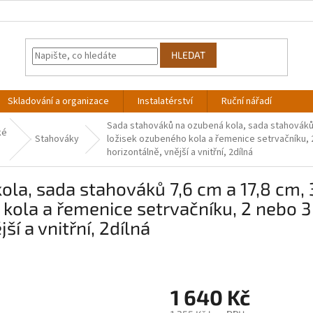
HLEDAT
Skladování a organizace
Instalatérství
Ruční nářadí
Sada stahováků na ozubená kola, sada stahováků 
ké
Stahováky
ložisek ozubeného kola a řemenice setrvačníku, 
horizontálně, vnější a vnitřní, 2dílná
la, sada stahováků 7,6 cm a 17,8 cm, 3
ola a řemenice setrvačníku, 2 nebo 3
ší a vnitřní, 2dílná
1 640 Kč