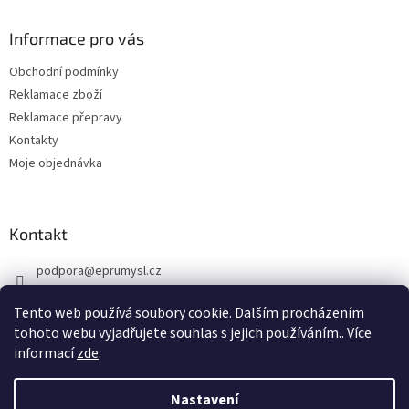
p
a
Informace pro vás
t
Obchodní podmínky
í
Reklamace zboží
Reklamace přepravy
Kontakty
Moje objednávka
Kontakt
podpora
@
eprumysl.cz
774 889 427
Tento web používá soubory cookie. Dalším procházením
tohoto webu vyjadřujete souhlas s jejich používáním.. Více
informací
zde
.
Nastavení
Vytvořil Shoptet