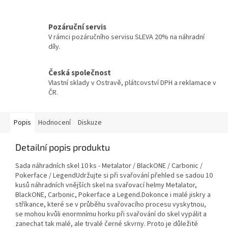
Pozáruční servis
V rámci pozáručního servisu SLEVA 20% na náhradní
díly.
Česká společnost
Vlastní sklady v Ostravě, plátcovství DPH a reklamace v
ČR.
Popis
Hodnocení
Diskuze
Detailní popis produktu
Sada náhradních skel 10 ks - Metalator / BlackONE / Carbonic /
Pokerface / LegendUdržujte si při svařování přehled se sadou 10
kusů náhradních vnějších skel na svařovací helmy Metalator,
BlackONE, Carbonic, Pokerface a Legend.Dokonce i malé jiskry a
stříkance, které se v průběhu svařovacího procesu vyskytnou,
se mohou kvůli enormnímu horku při svařování do skel vypálit a
zanechat tak malé, ale trvalé černé skvrny. Proto je důležité