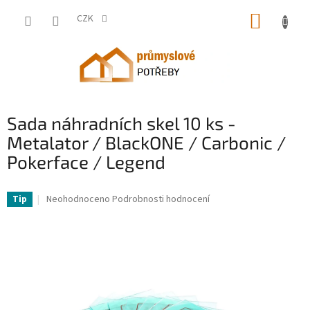
Přejít
NÁKUP
na
CZK
obsah
KOŠÍK
Sada náhradních skel 10 ks -
Metalator / BlackONE / Carbonic /
Pokerface / Legend
EM-10020974-ME
Průměrné
Neohodnoceno
Podrobnosti hodnocení
Tip
hodnocení
produktu
je
0,0
z
5
hvězdiček.