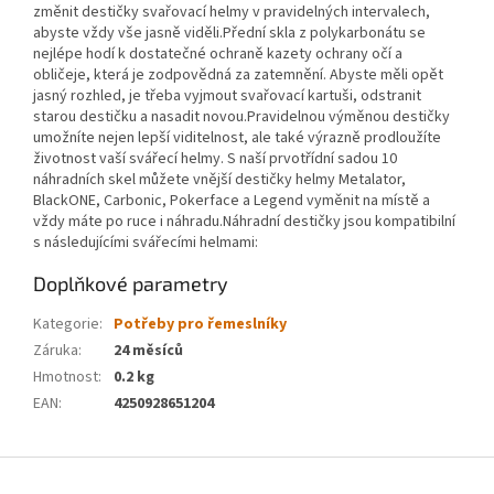
změnit destičky svařovací helmy v pravidelných intervalech,
abyste vždy vše jasně viděli.Přední skla z polykarbonátu se
nejlépe hodí k dostatečné ochraně kazety ochrany očí a
obličeje, která je zodpovědná za zatemnění. Abyste měli opět
jasný rozhled, je třeba vyjmout svařovací kartuši, odstranit
starou destičku a nasadit novou.Pravidelnou výměnou destičky
umožníte nejen lepší viditelnost, ale také výrazně prodloužíte
životnost vaší svářecí helmy. S naší prvotřídní sadou 10
náhradních skel můžete vnější destičky helmy Metalator,
BlackONE, Carbonic, Pokerface a Legend vyměnit na místě a
vždy máte po ruce i náhradu.Náhradní destičky jsou kompatibilní
s následujícími svářecími helmami:
Doplňkové parametry
Kategorie
:
Potřeby pro řemeslníky
Záruka
:
24 měsíců
Hmotnost
:
0.2 kg
EAN
:
4250928651204
Z
á