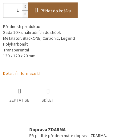
Přidat do košíku
Přednosti produktu:
Sada 10 ks náhradních destiček
Metalator, BlackONE, Carbonic, Legend
Polykarbonát
Transparentní
130 x 120 x 20 mm
Detailní informace
ZEPTAT SE
SDÍLET
Doprava ZDARMA
Při platbě předem máte dopravu ZDARMA.