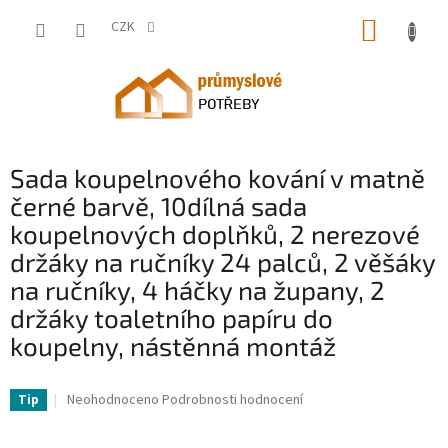
Přejít
NÁKUP
na
CZK
obsah
KOŠÍK
Sada koupelnového kování v matně
černé barvě, 10dílná sada
koupelnových doplňků, 2 nerezové
držáky na ručníky 24 palců, 2 věšáky
na ručníky, 4 háčky na župany, 2
držáky toaletního papíru do
koupelny, nástěnná montáž
VV-DGMJGTZ24INCKOXI8001V0-VV
Průměrné
Neohodnoceno
Podrobnosti hodnocení
Tip
hodnocení
produktu