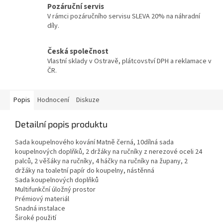
Pozáruční servis
V rámci pozáručního servisu SLEVA 20% na náhradní
díly.
Česká společnost
Vlastní sklady v Ostravě, plátcovství DPH a reklamace v
ČR.
Popis
Hodnocení
Diskuze
Detailní popis produktu
Sada koupelnového kování Matně černá, 10dílná sada
koupelnových doplňků, 2 držáky na ručníky z nerezové oceli 24
palců, 2 věšáky na ručníky, 4 háčky na ručníky na župany, 2
držáky na toaletní papír do koupelny, nástěnná
Sada koupelnových doplňků
Multifunkční úložný prostor
Prémiový materiál
Snadná instalace
Široké použití