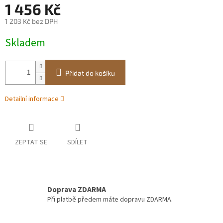
1 456 Kč
1 203 Kč bez DPH
Měrná
Skladem
cena:
Přidat do košíku
Detailní informace
ZEPTAT SE
SDÍLET
Doprava ZDARMA
Při platbě předem máte dopravu ZDARMA.