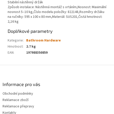
Stabilní nástěnný držák
Způsob instalace: Nástěnná montáž s vrtáním,Nosnost: Maximální
nosnost 5–10 kg,Číslo modelu položky: 822148,Rozměry držáku
na ručníky: 595 x 100 x 80 mm,Materiál: SUS201,Čistá hmotnost:
2,16 kg
Doplňkové parametry
Kategorie
:
Bathroom Hardware
Hmotnost
:
2.7 kg
EAN
:
197988350859
Z
á
p
a
Informace pro vás
t
Obchodní podmínky
í
Reklamace zboží
Reklamace přepravy
Kontakty