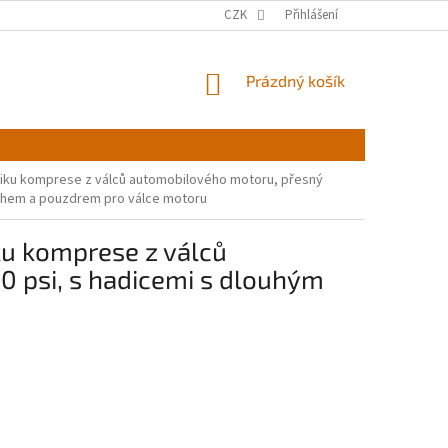
CZK
Přihlášení
NÁKUPNÍ
Prázdný košík
KOŠÍK
úniku komprese z válců automobilového motoru, přesný
sahem a pouzdrem pro válce motoru
ku komprese z válců
0 psi, s hadicemi s dlouhým