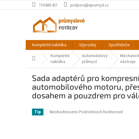
Přejít
774 889 427
podpora@eprumysl.cz
na
obsah
Kompletní nabídka
Výprodej
Spotřebiče
Kompletní
Automobilový
Mechanic
Domů
nabídka
průmysl
nástroje
Sada adaptérů pro kompresní 
automobilového motoru, přes
dosahem a pouzdrem pro vál
VV-QCQGYLCSYQY0XJV75V0-VV
Průměrné
Neohodnoceno
Podrobnosti hodnocení
Tip
hodnocení
produktu
je
0,0