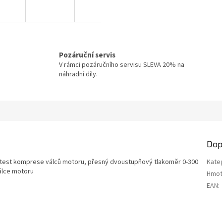
Pozáruční servis
V rámci pozáručního servisu SLEVA 20% na
náhradní díly.
Dop
o test komprese válců motoru, přesný dvoustupňový tlakoměr 0-300
Kate
álce motoru
Hmot
EAN
: