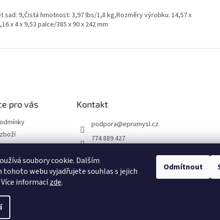
t sad: 9,Čistá hmotnost: 3,97 lbs/1,8 kg,Rozměry výrobku: 14,57 x
,16 x 4 x 9,53 palce/385 x 90 x 242 mm
e pro vás
Kontakt
podmínky
podpora
@
eprumysl.cz
zboží
774 889 427
přepravy
užívá soubory cookie. Dalším
Odmítnout
tohoto webu vyjadřujete souhlas s jejich
návka
 Více informací
zde
.
í
hrazena.