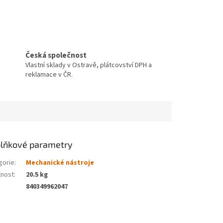
Česká společnost
Vlastní sklady v Ostravě, plátcovství DPH a
reklamace v ČR.
lňkové parametry
gorie
:
Mechanické nástroje
nost
:
20.5 kg
840349962047