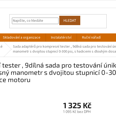
HLEDAT
Skladování a organizace
Instalatérství
Ruční nářadí
ké
Sada adaptérů pro kompresní tester , 9dílná sada pro testování 
manometr s dvojitou stupnicí 0-300 psi, s hadicemi s dlouhým do
tester , 9dílná sada pro testování úni
ný manometr s dvojitou stupnicí 0-30
ce motoru
1 325 Kč
1 095 Kč bez DPH