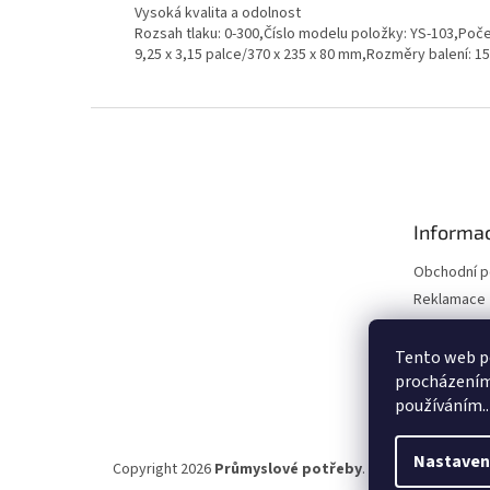
Vysoká kvalita a odolnost
Rozsah tlaku: 0-300,Číslo modelu položky: YS-103,Poče
9,25 x 3,15 palce/370 x 235 x 80 mm,Rozměry balení: 15
Z
á
p
a
t
Informac
í
Obchodní 
Reklamace 
Reklamace 
Kontakty
Tento web po
procházením 
Moje objed
používáním..
Nastaven
Copyright 2026
Průmyslové potřeby
. Všechna práva vy