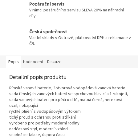
Pozáruční servis
V rámci pozáručního servisu SLEVA 20% na náhradní
díly.
Česká společnost
Vlastní sklady v Ostravě, plátcovství DPH a reklamace v
ČR.
Popis
Hodnocení
Diskuze
Detailní popis produktu
Římská vanová baterie, 3otvorová vodopádová vanová baterie,
sada římských vanových baterií se sprchovou hlavicí a 1 rukojetí,
sada vanových baterií pro péči o dítě, matná černá, nerezová
ocel, nekapající
rychlé plnění s vodopádovým výtokem
tichý proud s ochranou proti stříkání
vyrobeno pro potřeby moderní rodiny
nadčasový styl, moderní vzhled
snadná instalace, úspora času