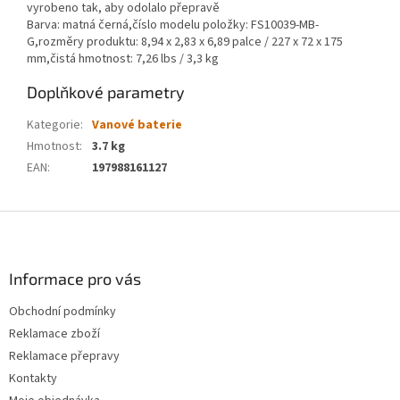
vyrobeno tak, aby odolalo přepravě
Barva: matná černá,číslo modelu položky: FS10039-MB-
G,rozměry produktu: 8,94 x 2,83 x 6,89 palce / 227 x 72 x 175
mm,čistá hmotnost: 7,26 lbs / 3,3 kg
Doplňkové parametry
Kategorie
:
Vanové baterie
Hmotnost
:
3.7 kg
EAN
:
197988161127
Z
á
p
a
Informace pro vás
t
Obchodní podmínky
í
Reklamace zboží
Reklamace přepravy
Kontakty