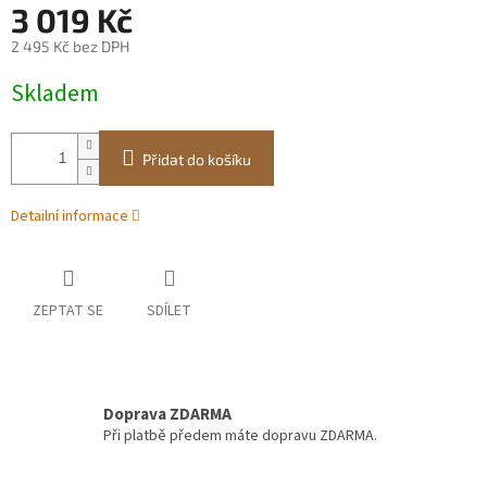
3 019 Kč
2 495 Kč bez DPH
Měrná
Skladem
cena:
Přidat do košíku
Detailní informace
ZEPTAT SE
SDÍLET
Doprava ZDARMA
Při platbě předem máte dopravu ZDARMA.