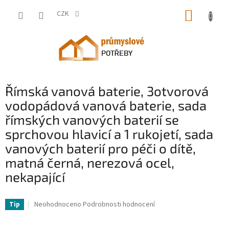
Přejít
NÁKUP
na
CZK
obsah
KOŠÍK
Římská vanová baterie, 3otvorová
vodopádová vanová baterie, sada
římských vanových baterií se
sprchovou hlavicí a 1 rukojetí, sada
vanových baterií pro péči o dítě,
matná černá, nerezová ocel,
nekapající
VV-DFPTKDHS1GSB44J8J002V0-VV
Průměrné
Neohodnoceno
Podrobnosti hodnocení
Tip
hodnocení
produktu