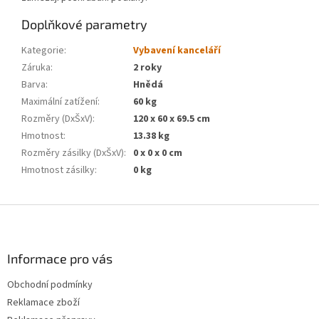
Doplňkové parametry
Kategorie
:
Vybavení kanceláří
Záruka
:
2 roky
Barva
:
Hnědá
Maximální zatížení
:
60 kg
Rozměry (DxŠxV)
:
120 x 60 x 69.5 cm
Hmotnost
:
13.38 kg
Rozměry zásilky (DxŠxV)
:
0 x 0 x 0 cm
Hmotnost zásilky
:
0 kg
Z
á
p
a
Informace pro vás
t
Obchodní podmínky
í
Reklamace zboží