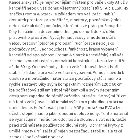
Kancelářský stůl je nejvhodnějším místem pro vaše úkoly Ať už v
kanceláři nebo u vás doma: všestranný psací stůl STAR_DESK_45
značky Fromm & Starck je základem pro vaši práci. Nabízí
dostatek prostoru pro počítače, monitory, poznámkový blok
nebo jakékoli další pomůcky, které při své práci potřebujete.
Díky funkčnímu a decentnímu designu se hodí do každého
pracovního prostředí. Využijte nadčasový a moderní stůl s
velkou pracovní plochou pro psaní, ruční práce nebo jako
počítačový stůl! Jednoduchost, funkčnost, krása! Vybavení
kanceláří od společnosti Fromm & Starck Kancelářský stůl vás
zaujme svou robustní a kompaktní konstrukcí, kterou lze zatížit
až do 60 kg. Ocelové nohy stolu a velká stolová deska tvoří
stabilní základnu pro vaše veškeré vybavení. Pomocí návodu k
obsluze a montážního materiálu lze počítačový stůl snadno a
rychle sestavit. Díky svým kompaktním rozměrům 120 x 60 cm
lze počítačový stůl umístit téměř kamkoli a svým decentním
designem zapadne do téměř každého interiéru. Se svými 70 cm
má tento velký psací stůl ideální výšku pro pohodlnou práci na
stolní desce. Hnědá psací plocha z MDF je potažena PVC a lze ji
očistit stejně snadno jako robustní ocelové nohy. Tento materiál
se vyznačuje mimořádnou odolností a dlouhou životností, takže
psací stůl můžete používat po dlouhé roky. Ochranné krytky z
umělé hmoty (PP) zajišťují nejen bezpečnou stabilitu, ale také
zamezují poškrábání podlahy.