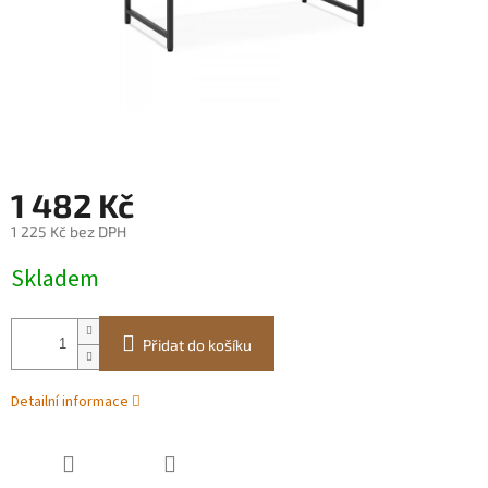
1 482 Kč
1 225 Kč bez DPH
Měrná
Skladem
cena:
Přidat do košíku
Detailní informace