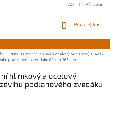
CZK
Přihlášení
NÁKUPNÍ
Prázdný košík
KOŠÍK
k 1,5 tuny, závodní hliníkový a ocelový podlahový zvedák
zdvihu podlahového zvedáku 80 mm-365 mm
ní hliníkový a ocelový
h zdvihu podlahového zvedáku