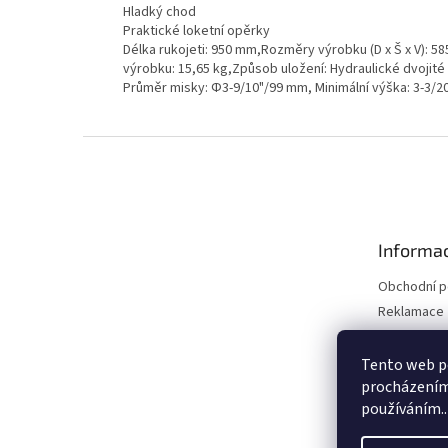
Hladký chod
Praktické loketní opěrky
Délka rukojeti: 950 mm,Rozměry výrobku (D x Š x V): 
výrobku: 15,65 kg,Způsob uložení: Hydraulické dvojité 
Průměr misky: Φ3-9/10"/99 mm, Minimální výška: 3-3/
Z
á
p
a
t
Informac
í
Obchodní 
Reklamace 
Reklamace 
Kontakty
Tento web po
procházením 
Moje objed
používáním..