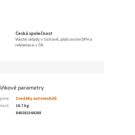
Česká společnost
Vlastní sklady v Ostravě, plátcovství DPH a
reklamace v ČR.
lňkové parametry
gorie
:
Zvedáky automobilů
nost
:
18.7 kg
840281544288