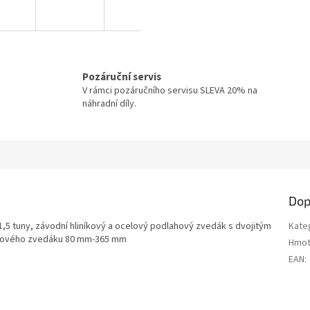
Pozáruční servis
V rámci pozáručního servisu SLEVA 20% na
náhradní díly.
Dop
,5 tuny, závodní hliníkový a ocelový podlahový zvedák s dvojitým
Kate
lahového zvedáku 80 mm-365 mm
Hmot
EAN
: