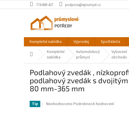
Přejít
774 889 427
podpora@eprumysl.cz
na
obsah
Kompletní nabídka
Výprodej
Spotřebiče
Kompletní
Automobilový
Vybavení
Domů
nabídka
průmysl
obchodu
Podlahový zvedák , nízkoprofi
podlahový zvedák s dvojitým
80 mm-365 mm
VV-SGWSQJDLTS15TZLGSV0-VV
Průměrné
Neohodnoceno
Podrobnosti hodnocení
Tip
hodnocení
produktu
je
0,0