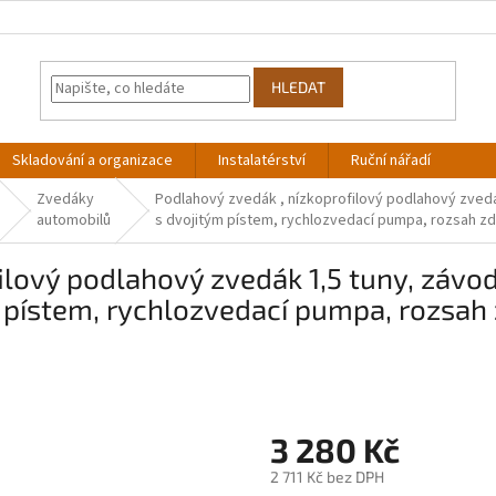
HLEDAT
Skladování a organizace
Instalatérství
Ruční nářadí
Zvedáky
Podlahový zvedák , nízkoprofilový podlahový zvedá
automobilů
s dvojitým pístem, rychlozvedací pumpa, rozsah 
lový podlahový zvedák 1,5 tuny, závod
 pístem, rychlozvedací pumpa, rozsa
3 280 Kč
2 711 Kč bez DPH