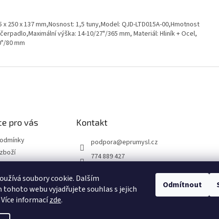
585 x 250 x 137 mm,Nosnost: 1,5 tuny,Model: QJD-LTD015A-00,Hmotnost
čerpadlo,Maximální výška: 14-10/27"/365 mm, Materiál: Hliník + Ocel,
20"/80 mm
e pro vás
Kontakt
podmínky
podpora
@
eprumysl.cz
zboží
774 889 427
přepravy
užívá soubory cookie. Dalším
Odmítnout
tohoto webu vyjadřujete souhlas s jejich
návka
 Více informací
zde
.