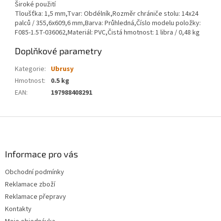
Široké použití
Tloušťka: 1,5 mm,Tvar: Obdélník,Rozměr chrániče stolu: 14x24
palců / 355,6x609,6 mm,Barva: Průhledná,Číslo modelu položky:
F085-1.5T-036062,Materiál: PVC,Čistá hmotnost: 1 libra / 0,48 kg
Doplňkové parametry
Kategorie
:
Ubrusy
Hmotnost
:
0.5 kg
EAN
:
197988408291
Z
á
p
a
Informace pro vás
t
Obchodní podmínky
í
Reklamace zboží
Reklamace přepravy
Kontakty