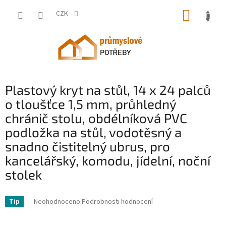
Přejít
NÁKUP
na
CZK
obsah
KOŠÍK
Plastový kryt na stůl, 14 x 24 palců
o tloušťce 1,5 mm, průhledný
chránič stolu, obdélníková PVC
podložka na stůl, vodotěsný a
snadno čistitelný ubrus, pro
kancelářský, komodu, jídelní, noční
stolek
VV-ZFXPVCZB14X2Y0CQ0V0-VV
Průměrné
Neohodnoceno
Podrobnosti hodnocení
Tip
hodnocení
produktu