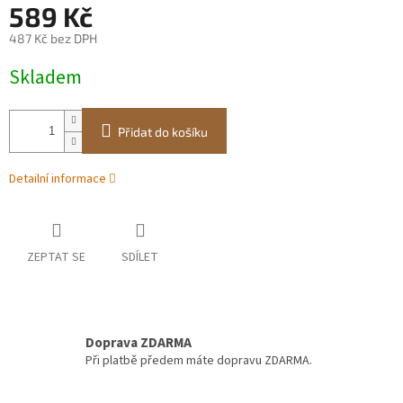
589 Kč
487 Kč bez DPH
Měrná
Skladem
cena:
Přidat do košíku
Detailní informace
ZEPTAT SE
SDÍLET
Doprava ZDARMA
Při platbě předem máte dopravu ZDARMA.