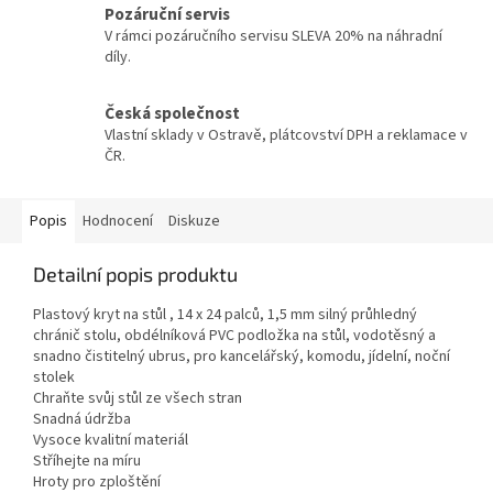
Pozáruční servis
V rámci pozáručního servisu SLEVA 20% na náhradní
díly.
Česká společnost
Vlastní sklady v Ostravě, plátcovství DPH a reklamace v
ČR.
Popis
Hodnocení
Diskuze
Detailní popis produktu
Plastový kryt na stůl , 14 x 24 palců, 1,5 mm silný průhledný
chránič stolu, obdélníková PVC podložka na stůl, vodotěsný a
snadno čistitelný ubrus, pro kancelářský, komodu, jídelní, noční
stolek
Chraňte svůj stůl ze všech stran
Snadná údržba
Vysoce kvalitní materiál
Stříhejte na míru
Hroty pro zploštění