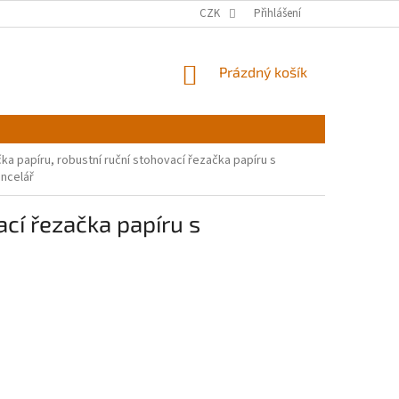
CZK
Přihlášení
NÁKUPNÍ
Prázdný košík
KOŠÍK
ačka papíru, robustní ruční stohovací řezačka papíru s
ncelář
ací řezačka papíru s