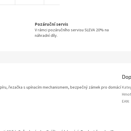
Pozáruční servis
V rámci pozáručního servisu SLEVA 20% na
náhradní díly.
Dop
a papíru, řezačka s upínacím mechanismem, bezpečný zámek pro domácí
Kate
Hmot
EAN
: