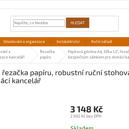
HLEDAT
Skladování a organizace
Instalatérství
Ruční nářadí
vání a
Řezačka
Papírová gilotina A4, šířka 12", řez
zace kanceláří
papíru
bezpečným zámkem pro domácí ka
", řezačka papíru, robustní ruční stohov
cí kancelář
3 148 Kč
2 602 Kč bez DPH
Měrná
Skladem