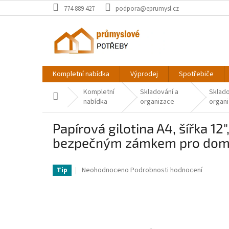
Přejít
774 889 427
podpora@eprumysl.cz
na
obsah
Kompletní nabídka
Výprodej
Spotřebiče
Kompletní
Skladování a
Sklado
Domů
nabídka
organizace
organi
Papírová gilotina A4, šířka 12
bezpečným zámkem pro domá
VV-QZJSG-299A4000001V0-VV
Průměrné
Neohodnoceno
Podrobnosti hodnocení
Tip
hodnocení
produktu
je
0,0
z
5