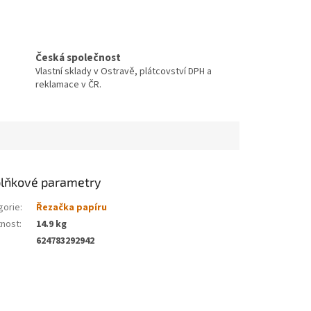
Česká společnost
Vlastní sklady v Ostravě, plátcovství DPH a
reklamace v ČR.
lňkové parametry
gorie
:
Řezačka papíru
nost
:
14.9 kg
624783292942