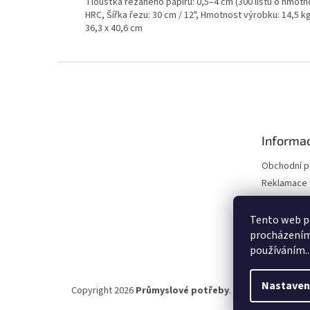
Tloušťka řezaného papíru: 0,5–4 cm (300 listů o hmotn
HRC, Šířka řezu: 30 cm / 12", Hmotnost výrobku: 14,5 kg 
36,3 x 40,6 cm
Z
á
p
a
t
Informac
í
Obchodní 
Reklamace 
Reklamace 
Kontakty
Tento web po
procházením 
Moje objed
používáním..
Nastaven
Copyright 2026
Průmyslové potřeby
. Všechna práva vy