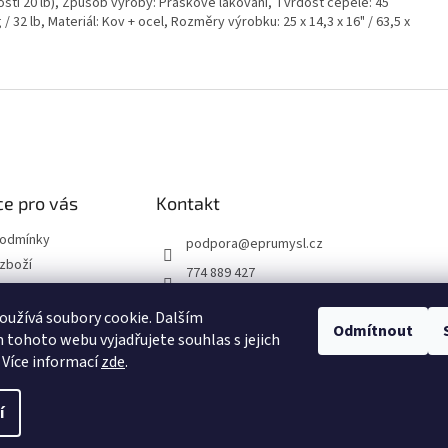
osti 20 lb), Způsob výroby: Práškové lakování, Tvrdost čepele: 45
/ 32 lb, Materiál: Kov + ocel, Rozměry výrobku: 25 x 14,3 x 16" / 63,5 x
e pro vás
Kontakt
podmínky
podpora
@
eprumysl.cz
zboží
774 889 427
přepravy
užívá soubory cookie. Dalším
Odmítnout
tohoto webu vyjadřujete souhlas s jejich
návka
 Více informací
zde
.
í
hrazena.