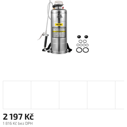
5
hvězdiček.
2 197 Kč
1 816 Kč bez DPH