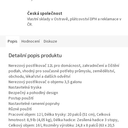
Česká společnost
Vlastní sklady v Ostravě, plátcovství DPH a reklamace v
ČR.
Popis
Hodnocení
Diskuze
Detailní popis produktu
Nerezový postřikovač 12L pro domácnost, zahradničení a čištění
podlah, vhodný pro současné potřeby průmyslu, zemědělství,
obchodu, lékařství a dalších odvětví
Nerezový postřikovač o objemu 3,5 galonu
Nastavitelná tryska
Bezpečný a pohodlný design
Postup použití
Nastavitelné ramenní popruhy
Různé použití
Pracovní objem: 12 l, Délka trysky: 20 palců (51 cm), Celková
hmotnost: 8,9 lb (4,05 kg), Délka hadice: Zesílená hadice 3 stopy,
Celkový objem: 16 l, Rozměry výrobku: 24,8 x 8 palců (63 x 20,5