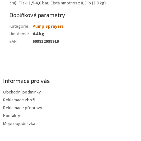
cm), Tlak: 1,5-4,0 bar, Čistá hmotnost: 8,3 lb (3,8 kg)
Doplňkové parametry
Kategorie
:
Pump Sprayers
Hmotnost
:
4.4 kg
EAN
:
609832089919
Z
á
p
a
Informace pro vás
t
Obchodní podmínky
í
Reklamace zboží
Reklamace přepravy
Kontakty
Moje objednávka