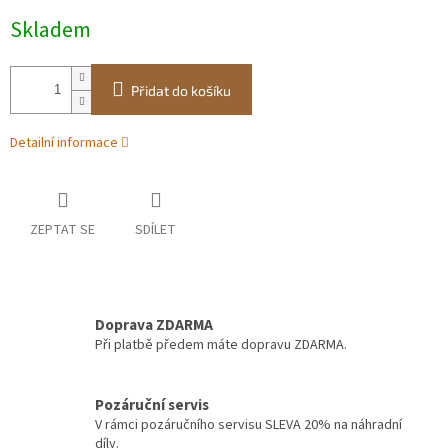
Měrná
Skladem
cena:
Přidat do košíku
Detailní informace
ZEPTAT SE
SDÍLET
Doprava ZDARMA
Při platbě předem máte dopravu ZDARMA.
Pozáruční servis
V rámci pozáručního servisu SLEVA 20% na náhradní
díly.