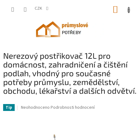
Přejít
NÁKUP
na
CZK
obsah
KOŠÍK
Nerezový postřikovač 12L pro
domácnost, zahradničení a čištění
podlah, vhodný pro současné
potřeby průmyslu, zemědělství,
obchodu, lékařství a dalších odvětví.
VV-PWQBXG12L00000001V0-VV
Průměrné
Neohodnoceno
Podrobnosti hodnocení
Tip
hodnocení
produktu
je
0,0
z