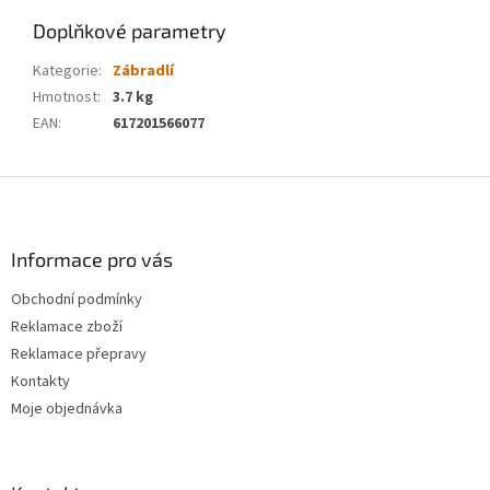
Doplňkové parametry
Kategorie
:
Zábradlí
Hmotnost
:
3.7 kg
EAN
:
617201566077
Z
á
p
a
Informace pro vás
t
Obchodní podmínky
í
Reklamace zboží
Reklamace přepravy
Kontakty
Moje objednávka