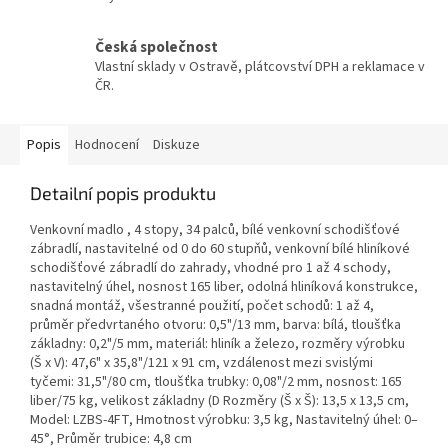
Česká společnost
Vlastní sklady v Ostravě, plátcovství DPH a reklamace v
ČR.
Popis
Hodnocení
Diskuze
Detailní popis produktu
Venkovní madlo , 4 stopy, 34 palců, bílé venkovní schodišťové
zábradlí, nastavitelné od 0 do 60 stupňů, venkovní bílé hliníkové
schodišťové zábradlí do zahrady, vhodné pro 1 až 4 schody,
nastavitelný úhel, nosnost 165 liber, odolná hliníková konstrukce,
snadná montáž, všestranné použití, počet schodů: 1 až 4,
průměr předvrtaného otvoru: 0,5"/13 mm, barva: bílá, tloušťka
základny: 0,2"/5 mm, materiál: hliník a železo, rozměry výrobku
(Š x V): 47,6" x 35,8"/121 x 91 cm, vzdálenost mezi svislými
tyčemi: 31,5"/80 cm, tloušťka trubky: 0,08"/2 mm, nosnost: 165
liber/75 kg, velikost základny (D Rozměry (Š x Š): 13,5 x 13,5 cm,
Model: LZBS-4FT, Hmotnost výrobku: 3,5 kg, Nastavitelný úhel: 0–
45°, Průměr trubice: 4,8 cm