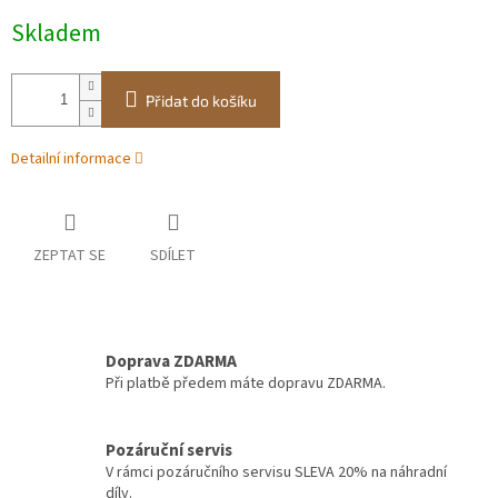
Měrná
Skladem
cena:
Přidat do košíku
Detailní informace
ZEPTAT SE
SDÍLET
Doprava ZDARMA
Při platbě předem máte dopravu ZDARMA.
Pozáruční servis
V rámci pozáručního servisu SLEVA 20% na náhradní
díly.