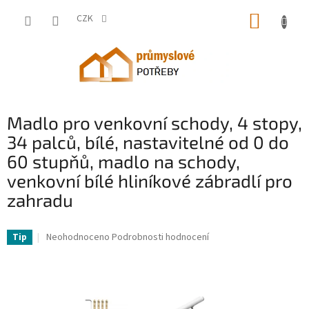
Přejít
NÁKUP
na
CZK
obsah
KOŠÍK
Madlo pro venkovní schody, 4 stopy,
34 palců, bílé, nastavitelné od 0 do
60 stupňů, madlo na schody,
venkovní bílé hliníkové zábradlí pro
zahradu
VV-LZLTFS4YCYGBSDLZ1V0-VV
Průměrné
Neohodnoceno
Podrobnosti hodnocení
Tip
hodnocení
produktu
je
0,0
z