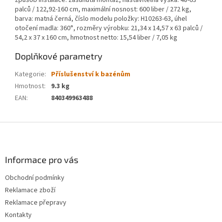
způsob instalace: zasunutá montáž, nastavitelná výška: 48-63
palců / 122,92-160 cm, maximální nosnost: 600 liber / 272 kg,
barva: matná černá, číslo modelu položky: H10263-63, úhel
otočení madla: 360°, rozměry výrobku: 21,34 x 14,57 x 63 palců /
54,2 x 37 x 160 cm, hmotnost netto: 15,54 liber / 7,05 kg
Doplňkové parametry
Kategorie
:
Příslušenství k bazénům
Hmotnost
:
9.3 kg
EAN
:
840349963488
Z
á
p
a
Informace pro vás
t
Obchodní podmínky
í
Reklamace zboží
Reklamace přepravy
Kontakty