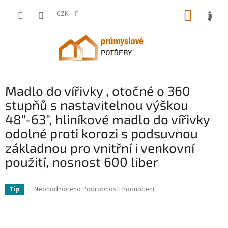
Přejít
NÁKUP
na
CZK
obsah
KOŠÍK
Madlo do vířivky , otočné o 360
stupňů s nastavitelnou výškou
48"-63", hliníkové madlo do vířivky
odolné proti korozi s podsuvnou
základnou pro vnitřní i venkovní
použití, nosnost 600 liber
VV-RSYGFS63YC00CR39BV0-VV
Průměrné
Neohodnoceno
Podrobnosti hodnocení
Tip
hodnocení
produktu
je
0,0