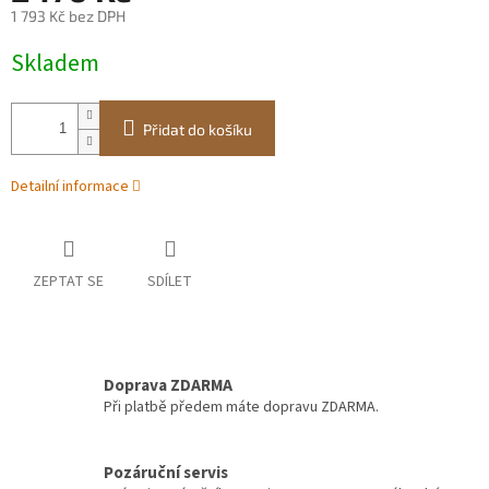
1 793 Kč bez DPH
Měrná
Skladem
cena:
Přidat do košíku
Detailní informace
ZEPTAT SE
SDÍLET
Doprava ZDARMA
Při platbě předem máte dopravu ZDARMA.
Pozáruční servis