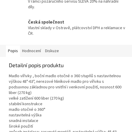
V rámci pozáručního servisu SLEVA 20% na náhradní
díly.
Česká společnost
Vlastní sklady v Ostravě, plátcovství DPH a reklamace v
ČR.
Popis
Hodnocení
Diskuze
Detailní popis produktu
Madlo vířivky , boční madlo otočné o 360 stupňů s nastavitelnou
výškou 48"-63", nerezové hliníkové madlo pro vířivku s
podsuvnou základnou pro vnitřní i venkovní použití, nosnost 600
liber (270 kg)
velké zatížení 600 liber (270 kg)
stabilní konstrukce
madlo otočné o 360°
nastavitelná výška
snadná instalace
široké použití