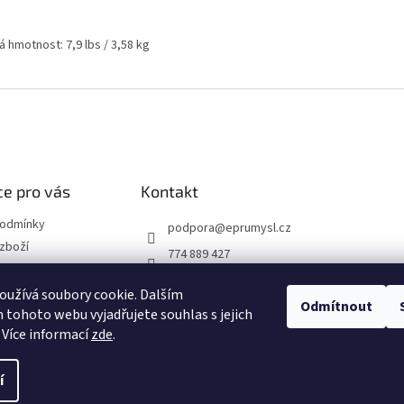
á hmotnost: 7,9 lbs / 3,58 kg
e pro vás
Kontakt
podmínky
podpora
@
eprumysl.cz
zboží
774 889 427
přepravy
užívá soubory cookie. Dalším
Odmítnout
tohoto webu vyjadřujete souhlas s jejich
návka
 Více informací
zde
.
í
hrazena.