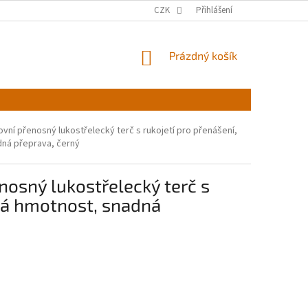
CZK
Přihlášení
NÁKUPNÍ
Prázdný košík
KOŠÍK
kovní přenosný lukostřelecký terč s rukojetí pro přenášení,
adná přeprava, černý
enosný lukostřelecký terč s
ízká hmotnost, snadná