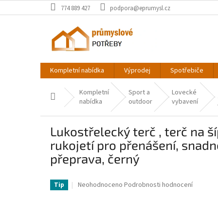
Přejít
774 889 427
podpora@eprumysl.cz
na
obsah
Kompletní nabídka
Výprodej
Spotřebiče
Kompletní
Sport a
Lovecké
Domů
nabídka
outdoor
vybavení
Lukostřelecký terč , terč na š
rukojetí pro přenášení, snadn
přeprava, černý
VV-FZBXK15X15X11D12EV0-VV
Průměrné
Neohodnoceno
Podrobnosti hodnocení
Tip
hodnocení
produktu
je