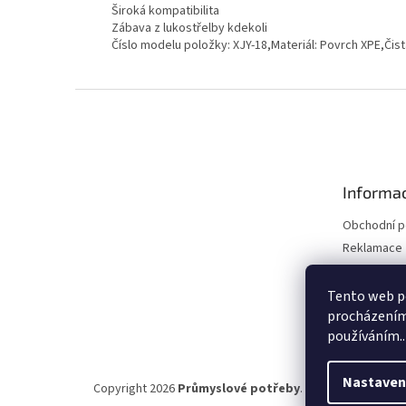
Široká kompatibilita
Zábava z lukostřelby kdekoli
Číslo modelu položky: XJY-18,Materiál: Povrch XPE,Čist
Z
á
p
a
t
Informac
í
Obchodní 
Reklamace 
Reklamace 
Kontakty
Tento web po
procházením 
Moje objed
používáním..
Nastaven
Copyright 2026
Průmyslové potřeby
. Všechna práva vy