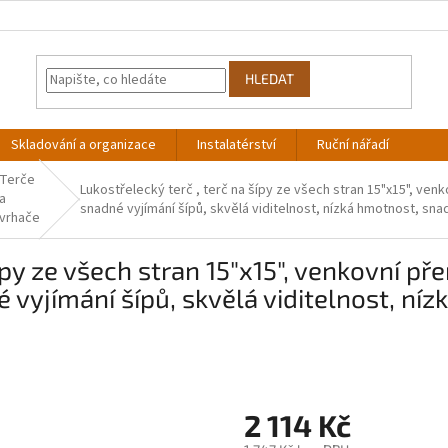
HLEDAT
Skladování a organizace
Instalatérství
Ruční nářadí
Terče
Lukostřelecký terč , terč na šípy ze všech stran 15"x15", ven
a
snadné vyjímání šípů, skvělá viditelnost, nízká hmotnost, sn
vrhače
ípy ze všech stran 15"x15", venkovní př
é vyjímání šípů, skvělá viditelnost, n
2 114 Kč