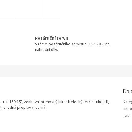
Pozáruční servis
V rámci pozáručního servisu SLEVA 20% na
náhradní díly.
Dop
stran 15"x15", venkovní přenosný lukostřelecký terč s rukojetí,
Kate
st, snadná přeprava, černá
Hmot
EAN
: