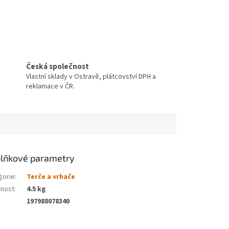
Česká společnost
Vlastní sklady v Ostravě, plátcovství DPH a
reklamace v ČR.
lňkové parametry
gorie
:
Terče a vrhače
nost
:
4.5 kg
197988078340