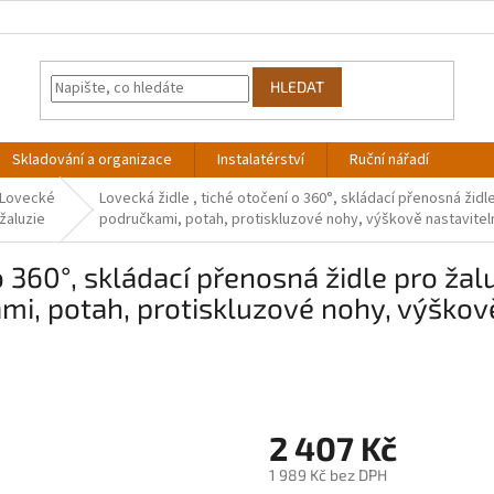
HLEDAT
Skladování a organizace
Instalatérství
Ruční nářadí
Lovecké
Lovecká židle , tiché otočení o 360°, skládací přenosná žid
žaluzie
područkami, potah, protiskluzové nohy, výškově nastaviteln
 o 360°, skládací přenosná židle pro ža
i, potah, protiskluzové nohy, výškově 
2 407 Kč
1 989 Kč bez DPH