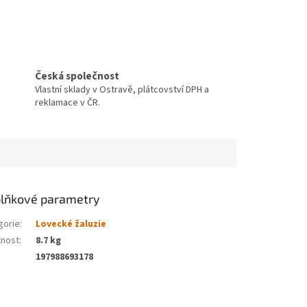
Česká společnost
Vlastní sklady v Ostravě, plátcovství DPH a
reklamace v ČR.
lňkové parametry
gorie
:
Lovecké žaluzie
nost
:
8.7 kg
197988693178