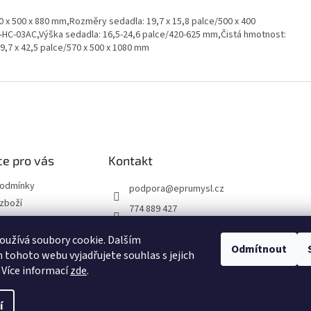
570 x 500 x 880 mm,Rozměry sedadla: 19,7 x 15,8 palce/500 x 400
-HC-03AC,Výška sedadla: 16,5-24,6 palce/420-625 mm,Čistá hmotnost:
19,7 x 42,5 palce/570 x 500 x 1080 mm
e pro vás
Kontakt
podmínky
podpora
@
eprumysl.cz
zboží
774 889 427
přepravy
užívá soubory cookie. Dalším
Odmítnout
tohoto webu vyjadřujete souhlas s jejich
návka
 Více informací
zde
.
í