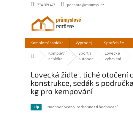
Přejít
774 889 427
podpora@eprumysl.cz
na
obsah
Kompletní nabídka
Výprodej
Spotřebiče
Kompletní
Sport a
Lovecké
Domů
nabídka
outdoor
vybavení
Lovecká židle , tiché otočení
konstrukce, sedák s područkam
kg pro kempování
VV-CGZDKDFSKCYTSR6TK001V0-VV
Průměrné
Neohodnoceno
Podrobnosti hodnocení
Tip
hodnocení
produktu
je
0,0