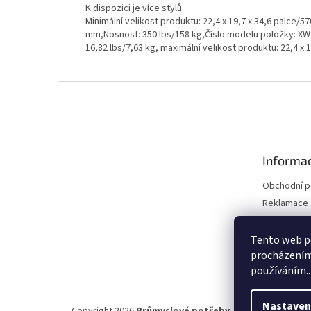
K dispozici je více stylů
Minimální velikost produktu: 22,4 x 19,7 x 34,6 palce/
mm,Nosnost: 350 lbs/158 kg,Číslo modelu položky: XW
16,82 lbs/7,63 kg, maximální velikost produktu: 22,4 x 
Z
á
p
a
t
Informac
í
Obchodní 
Reklamace 
Reklamace 
Kontakty
Tento web po
procházením 
Moje objed
používáním..
Nastaven