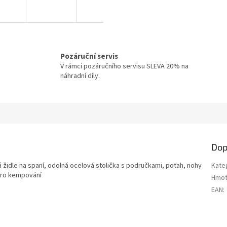
Pozáruční servis
V rámci pozáručního servisu SLEVA 20% na
náhradní díly.
Dop
á židle na spaní, odolná ocelová stolička s područkami, potah, nohy
Kate
 pro kempování
Hmot
EAN
: