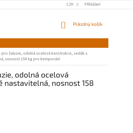
CZK
Přihlášení
NÁKUPNÍ
Prázdný košík
KOŠÍK
le pro žaluzie, odolná ocelová konstrukce, sedák s
á, nosnost 158 ​​kg pro kempování
luzie, odolná ocelová
nastavitelná, nosnost 158 ​​