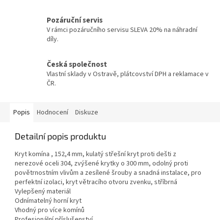
Pozáruční servis
V rámci pozáručního servisu SLEVA 20% na náhradní
díly.
Česká společnost
Vlastní sklady v Ostravě, plátcovství DPH a reklamace v
ČR.
Popis
Hodnocení
Diskuze
Detailní popis produktu
Kryt komína , 152,4 mm, kulatý střešní kryt proti dešti z
nerezové oceli 304, zvýšené krytky o 300 mm, odolný proti
povětrnostním vlivům a zesílené šrouby a snadná instalace, pro
perfektní izolaci, kryt větracího otvoru zvenku, stříbrná
Vylepšený materiál
Odnímatelný horní kryt
Vhodný pro více komínů
Profesionální příslušenství