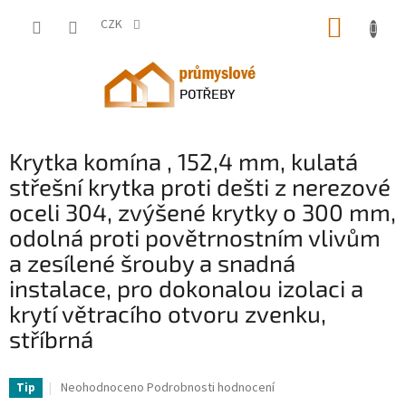
Přejít
NÁKUP
na
CZK
obsah
KOŠÍK
Krytka komína , 152,4 mm, kulatá
střešní krytka proti dešti z nerezové
oceli 304, zvýšené krytky o 300 mm,
odolná proti povětrnostním vlivům
a zesílené šrouby a snadná
instalace, pro dokonalou izolaci a
krytí větracího otvoru zvenku,
stříbrná
VV-YXYCMYSBXGZDGEH55V0-VV
Průměrné
Neohodnoceno
Podrobnosti hodnocení
Tip
hodnocení