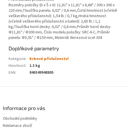
Rozměry položky (D x Š x V): 11,81" x 11,81" x 8,66" / 300 x 300 x
220 mm,Tloušťka panelu: 0,02" / 0,6 mm,Čistá hmotnost (včetně
veškerého příslušenství): 1,54 lb / 0,7 kg,Hrubá hmotnost
(včetně veškerého příslušenství a balení): 2,65 lb / 1,2
kg,Tloušťka horní desky: 0,02" / 0,6 mm,Průměr horní desky:
Φ11,81" / Φ300 mm, Číslo modelu položky: SRC-6-C, Průměr
panelu: Φ5,91" / Φ150 mm, Materiál: Nerezová ocel 304
Doplňkové parametry
Kategorie
:
Krbové příslušenství
Hmotnost
:
1.3 kg
EAN
:
840349948805
Z
á
p
a
Informace pro vás
t
Obchodní podmínky
í
Reklamace zboží