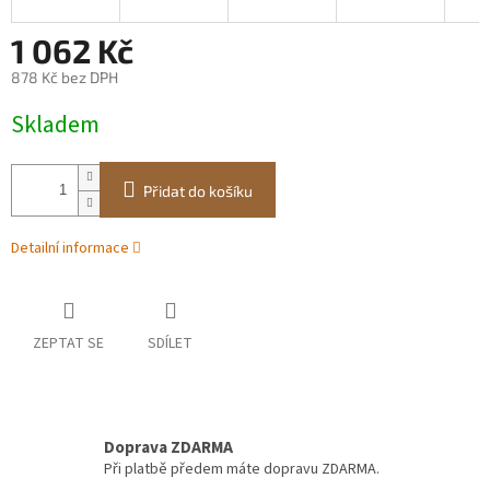
1 062 Kč
878 Kč bez DPH
Měrná
Skladem
cena:
Přidat do košíku
Detailní informace
ZEPTAT SE
SDÍLET
Doprava ZDARMA
Při platbě předem máte dopravu ZDARMA.