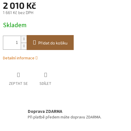
2 010 Kč
1 661 Kč bez DPH
Měrná
Skladem
cena:
Přidat do košíku
Detailní informace
ZEPTAT SE
SDÍLET
Doprava ZDARMA
Při platbě předem máte dopravu ZDARMA.