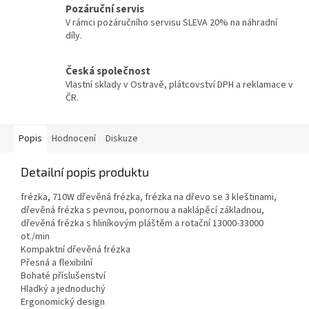
Pozáruční servis
V rámci pozáručního servisu SLEVA 20% na náhradní
díly.
Česká společnost
Vlastní sklady v Ostravě, plátcovství DPH a reklamace v
ČR.
Popis
Hodnocení
Diskuze
Detailní popis produktu
frézka, 710W dřevěná frézka, frézka na dřevo se 3 kleštinami,
dřevěná frézka s pevnou, ponornou a naklápěcí základnou,
dřevěná frézka s hliníkovým pláštěm a rotační 13000-33000
ot./min
Kompaktní dřevěná frézka
Přesná a flexibilní
Bohaté příslušenství
Hladký a jednoduchý
Ergonomický design