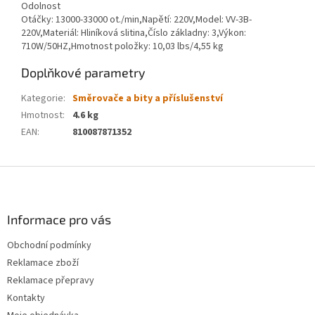
Odolnost
Otáčky: 13000-33000 ot./min,Napětí: 220V,Model: VV-3B-
220V,Materiál: Hliníková slitina,Číslo základny: 3,Výkon:
710W/50HZ,Hmotnost položky: 10,03 lbs/4,55 kg
Doplňkové parametry
Kategorie
:
Směrovače a bity a příslušenství
Hmotnost
:
4.6 kg
EAN
:
810087871352
Z
á
p
a
Informace pro vás
t
Obchodní podmínky
í
Reklamace zboží
Reklamace přepravy
Kontakty