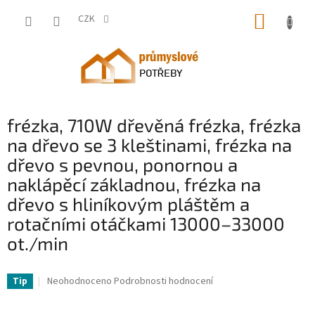
Přejít
NÁKUP
na
CZK
obsah
KOŠÍK
frézka, 710W dřevěná frézka, frézka
na dřevo se 3 kleštinami, frézka na
dřevo s pevnou, ponornou a
naklápěcí základnou, frézka na
dřevo s hliníkovým pláštěm a
rotačními otáčkami 13000–33000
ot./min
VV-KCJJQRSD3220V24KYV2-VV
Průměrné
Neohodnoceno
Podrobnosti hodnocení
Tip
hodnocení
produktu